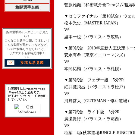
菅原雅顕（和術慧舟會Duroジム/世界
格闘選手名鑑
▼セミファイナル（第10試合）ウェル
松本光史（MASTER JAPAN）
VS
あの選手のインタビューが見た
い！
里本一也（パラエストラ広島）
こんなこと選手に聞いてほしい！
こんな動画が見たい！などなど、
▼第9試合 2010年度新人王決定ト
GBRで特集してほしいこと、
リクエストも常時受付中！
安永有希（東京イエローマンズ）
↓↓↓
VS
本間祐輔（パラエストラ札幌）
▼第8試合 フェザー級 5分2R
細井鷹飛呂（パラエストラ松戸）
VS
河野啓太（GUTSMAN・修斗道場）
▼第7試合 ライト級 5分2R
廣瀬貴行（パラエストラ葛西）
VS
稲葉 聡(秋本道場JUNGLE JUNCTIO