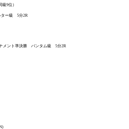
同級9位）
ター級 5分2R
ーナメント準決勝 バンタム級 5分2R
N)