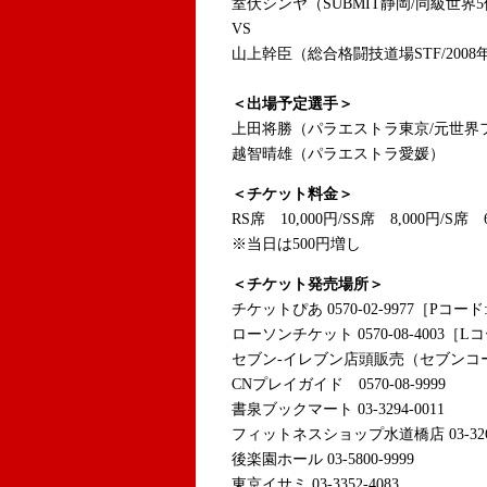
室伏シンヤ（SUBMIT静岡/同級世界
VS
山上幹臣（総合格闘技道場STF/200
＜出場予定選手＞
上田将勝（パラエストラ東京/元世界
越智晴雄（パラエストラ愛媛）
＜チケット料金＞
RS席 10,000円/SS席 8,000円/S席 
※当日は500円増し
＜チケット発売場所＞
チケットぴあ 0570-02-9977［Pコード:5
ローソンチケット 0570-08-4003［Lコ
セブン-イレブン店頭販売（セブンコ
CNプレイガイド 0570-08-9999
書泉ブックマート 03-3294-0011
フィットネスショップ水道橋店 03-3265
後楽園ホール 03-5800-9999
東京イサミ 03-3352-4083