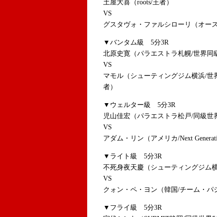
土屋大喜（roots/王者）
VS
グスタヴォ・ファルシローリ（オースト
▼バンタム級 5分3R
北原史寛（パラエストラ札幌/世界同
VS
マモル（シューティングジム横浜/世界
者）
▼ウェルター級 5分3R
児山佳宏（パラエストラ松戸/同級世
VS
アダム・リン（アメリカ/Next Generat
▼ライト級 5分3R
不死身夜天慶（シューティングジム横
VS
クォン・ペ・ヨン（韓国/チーム・パシ
▼フライ級 5分3R