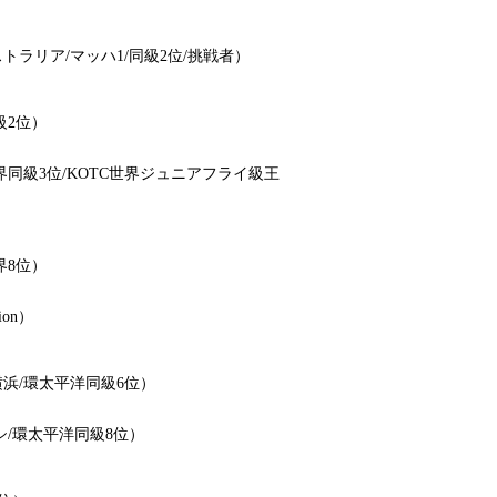
ラリア/マッハ1/同級2位/挑戦者）
級2位）
同級3位/KOTC世界ジュニアフライ級王
界8位）
ion）
浜/環太平洋同級6位）
/環太平洋同級8位）