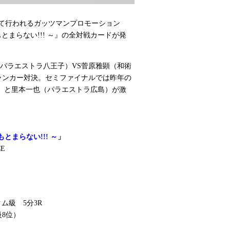
にて行われるガッツマンプロモーション
どうにもとまらない!!! ～』の全対戦カードが発
パラエストラ八王子）VS菅原雅顕（和術
界ランカー対決。セミファイナルでは昨年の
AN）と里本一也（パラエストラ広島）が激
にもとまらない!!! ～」
E
ム級 5分3R
級8位）