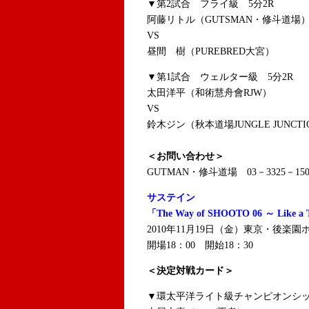
▼第2試合 フライ級 5分2R
阿藤リトル（GUTSMAN・修斗道場
VS
昼間 樹（PUREBRED大宮）
▼第1試合 ウェルター級 5分2R
太田洋平（和術慧舟會RJW）
VS
鈴木ジン（秋本道場JUNGLE JUNCTI
＜お問い合わせ＞
GUTMAN・修斗道場 03－3325－150
サステイン
「The Way of SHOOTO 06 ～ Like a T
2010年11月19日（金）東京・後楽園
開場18：00 開始18：30
＜決定対戦カード＞
▼環太平洋ライト級チャンピオンシッ