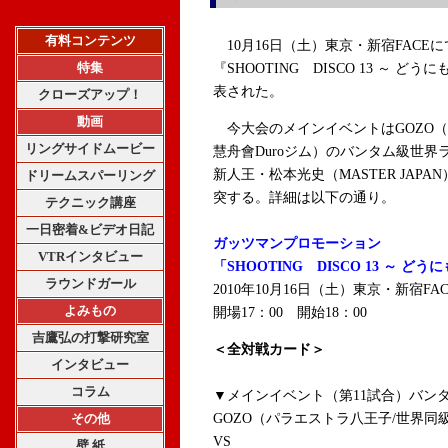
有料コンテンツ
10月16日（土）東京・新宿FACE
特集
『SHOOTING DISCO 13 ～ 
表された。
クローズアップ！
動画
今大会のメインイベントはGOZO（
リングサイドムービー
慧舟會Duroジム）のバンタム級世
新人王・松本光史（MASTER JAP
ドリームスパーリング
突する。詳細は以下の通り。
テクニック講座
一日密着&ビデオ日記
ガッツマンプロモーション
VTRインタビュー
「SHOOTING DISCO 13 ～ どう
ラウンドガール
2010年10月16日（土）東京・新宿FAC
よみもの
開場17：00 開始18：00
吉鷹弘の打撃研究室
＜全対戦カード＞
インタビュー
コラム
▼メインイベント（第11試合）バンタ
その他
GOZO（パラエストラ八王子/世界同
VS
壁 紙