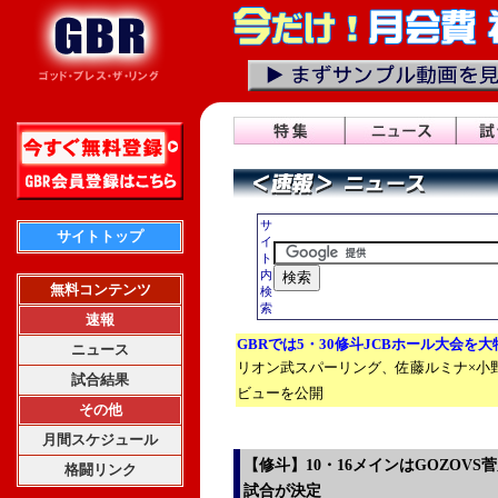
サ
サイトトップ
イ
ト
内
無料コンテンツ
検
索
速報
GBRでは5・30修斗JCBホール大会を
ニュース
リオン武スパーリング、佐藤ルミナ×小
試合結果
ビューを公開
その他
月間スケジュール
【修斗】10・16メインはGOZOV
格闘リンク
試合が決定