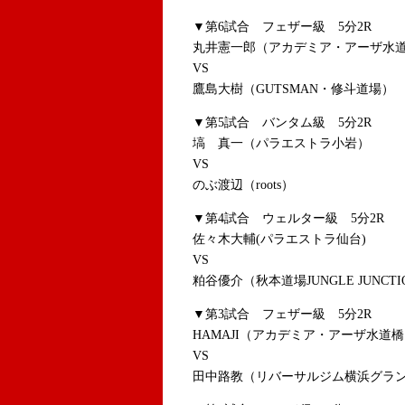
▼第6試合 フェザー級 5分2R
丸井憲一郎（アカデミア・アーザ水
VS
鷹島大樹（GUTSMAN・修斗道場）
▼第5試合 バンタム級 5分2R
塙 真一（パラエストラ小岩）
VS
のぶ渡辺（roots）
▼第4試合 ウェルター級 5分2R
佐々木大輔(パラエストラ仙台)
VS
粕谷優介（秋本道場JUNGLE JUNCTI
▼第3試合 フェザー級 5分2R
HAMAJI（アカデミア・アーザ水道
VS
田中路教（リバーサルジム横浜グラ