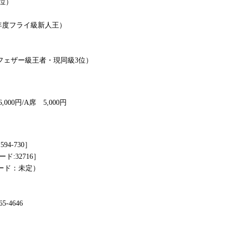
5位）
8年度フライ級新人王）
フェザー級王者・現同級3位）
6,000円/A席 5,000円
94-730］
ード:32716］
ード：未定）
-4646