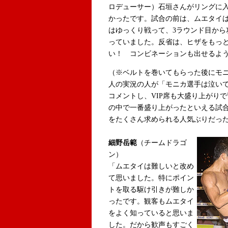
ロデューサー）石垣さんがリングに
かったです。試合の前は、ムエタイは
はゆっくり戦って、3ラウンド目から
っていました。反省は、ヒザをもっ
い！ コンビネーションも出せるよ
（※ベルトを巻いてもらった後にモ
人の実況の人が「モニカ選手は泣い
コメントし、VIP席も大盛り上がり
の中で一番盛り上がったといえる試
をたくさん求められる人気ぶりだっ
細野岳範
（チームドラゴ
ン）
「ムエタイは難しいと改め
て思いました。特にポイン
トを取る駆け引きが難しか
ったです。観客もムエタイ
をよく知っていると思いま
した。だから歓声もすごく