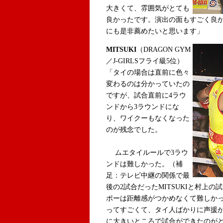
大きくて、雰囲気がとても
良かったです。演出の面もすごく良
にも是非薦めたいと思います」
MITSUKI
（DRAGON GYM
／J-GIRLSフライ級5位）
「タイの場合は直前に色々
変わるのは分かっていたの
ですが、試合直前に4ラウ
ンドから3ラウンドにな
り、ワイクーもなくなった
のが残念でした。
ムエタイルールで3ラウ
ンドは難しかった。（補
足：テレビ中継の関係で最
後の2試合だったMITSUKIと村上
ポーは距離感がつかめなくて難しか
ってすごくて、タイ人ばかりに声援
に大きいところで試合ができたのが