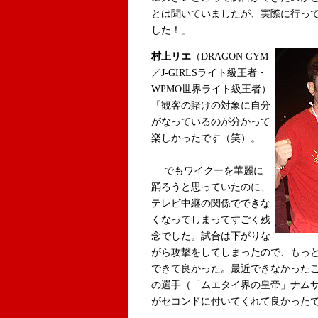
とは聞いていましたが、実際に行っ
した！」
村上リエ
（DRAGON GYM
／J-GIRLSライト級王者・
WPMO世界ライト級王者）
「観客の賭けの対象に自分
がなっているのが分かって
楽しかったです（笑）。
でもワイクーを華麗に
踊ろうと思っていたのに、
テレビ中継の関係でできな
くなってしまってすごく残
念でした。試合は下がりな
がら攻撃をしてしまったので、もっ
できて良かった。最近できなかった
の選手（「ムエタイ界の皇帝」ナム
がセコンドに付いてくれて良かった