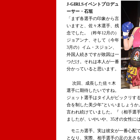
J-GIRLSイベントプロデュ
ーサー・石垣
「まず各選手の印象から言
いますと、佐々木選手、残
念でした。（昨年12月の）
ジョアンナ、そして（今年
3月の）イム・スジョン、
外国人続きですが敗因は一
つだけ。それは本人が一番
分かっていると思います。
次回、成長した佐々木
選手に期待したいですね。
ジェット選手はタイ人がビックリする
合を制した美少年”といいましょうか
言われ続けていました。『（相手選
ましたが、いやいや、35才の女性に
モニカ選手。実は彼女が一番心配で
となり、実際、相手選手の足の太さ