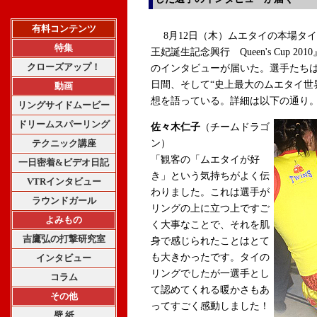
有料コンテンツ
8月12日（木）ムエタイの本場タ
特集
王妃誕生記念興行 Queen's Cup 
クローズアップ！
のインタビューが届いた。選手たちは
日間、そして“史上最大のムエタイ世
動画
想を語っている。詳細は以下の通り
リングサイドムービー
ドリームスパーリング
佐々木仁子
（チームドラゴ
テクニック講座
ン）
「観客の「ムエタイが好
一日密着&ビデオ日記
き」という気持ちがよく伝
VTRインタビュー
わりました。これは選手が
ラウンドガール
リングの上に立つ上ですご
よみもの
く大事なことで、それを肌
吉鷹弘の打撃研究室
身で感じられたことはとて
も大きかったです。タイの
インタビュー
リングでしたが一選手とし
コラム
て認めてくれる暖かさもあ
その他
ってすごく感動しました！
壁 紙