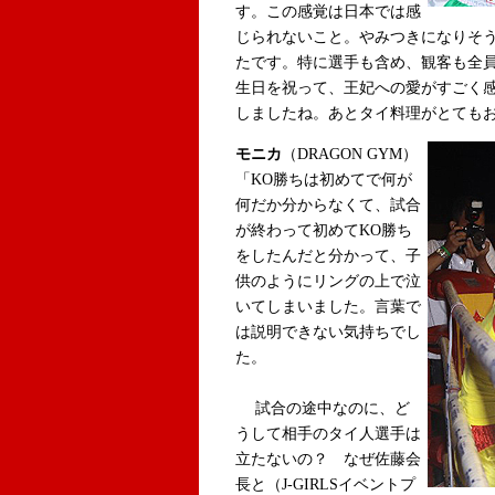
す。この感覚は日本では感
じられないこと。やみつきになりそ
たです。特に選手も含め、観客も全
生日を祝って、王妃への愛がすごく
しましたね。あとタイ料理がとても
モニカ
（DRAGON GYM）
「KO勝ちは初めてで何が
何だか分からなくて、試合
が終わって初めてKO勝ち
をしたんだと分かって、子
供のようにリングの上で泣
いてしまいました。言葉で
は説明できない気持ちでし
た。
試合の途中なのに、ど
うして相手のタイ人選手は
立たないの？ なぜ佐藤会
長と（J-GIRLSイベントプ