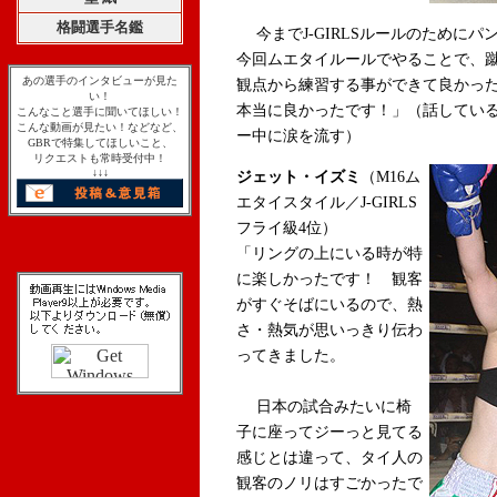
格闘選手名鑑
今までJ-GIRLSルールのために
今回ムエタイルールでやることで、
あの選手のインタビューが見た
観点から練習する事ができて良かっ
い！
本当に良かったです！」（話してい
こんなこと選手に聞いてほしい！
こんな動画が見たい！などなど、
ー中に涙を流す）
GBRで特集してほしいこと、
リクエストも常時受付中！
↓↓↓
ジェット・イズミ
（M16ム
エタイスタイル／J-GIRLS
フライ級4位）
「リングの上にいる時が特
に楽しかったです！ 観客
がすぐそばにいるので、熱
さ・熱気が思いっきり伝わ
ってきました。
日本の試合みたいに椅
子に座ってジーっと見てる
感じとは違って、タイ人の
観客のノリはすごかったで