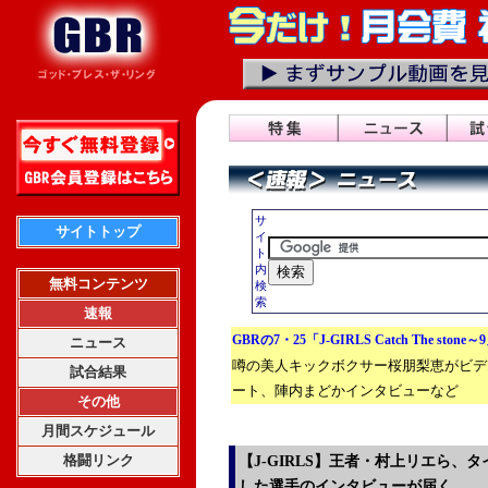
サ
サイトトップ
イ
ト
内
無料コンテンツ
検
索
速報
GBRの7・25「J-GIRLS Catch The stone
ニュース
噂の美人キックボクサー桜朋梨恵がビデ
試合結果
ート、陣内まどかインタビューなど
その他
月間スケジュール
格闘リンク
【J-GIRLS】王者・村上リエら、
した選手のインタビューが届く