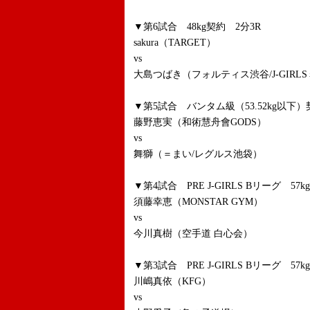
▼第6試合 48kg契約 2分3R
sakura（TARGET）
vs
大島つばき（フォルティス渋谷/J-GIRL
▼第5試合 バンタム級（53.52kg以下
藤野恵実（和術慧舟會GODS）
vs
舞獅（＝まい/レグルス池袋）
▼第4試合 PRE J-GIRLS Bリーグ 57
須藤幸恵（MONSTAR GYM）
vs
今川真樹（空手道 白心会）
▼第3試合 PRE J-GIRLS Bリーグ 57
川嶋真依（KFG）
vs