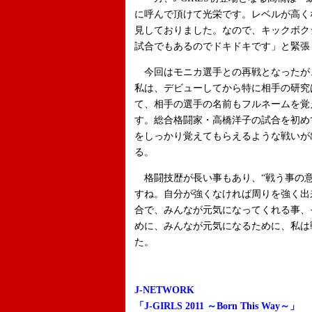
に呼んで頂けて光栄です。レベルが高くな
見しておりました。なので、キックボク
試合でもあるのでドキドキです」と緊張
今回はモニカ選手との再戦となったが
私は、デビューしてから特に相手の研究
て、相手の選手の名前もフルネームを覚
す。総合格闘家・高橋洋子の試合を初め
をしっかり覚えてもらえるような戦いが
る。
格闘技歴が長い事もあり、“戦う事の意
すね。自分が強くなければ周りを強く出
合で、みんなが元気になってくれる事、
めに、みんなが元気になるために、私は
た。
J-NETWORK
「J-GIRLS 2011 ～Born This Way～」