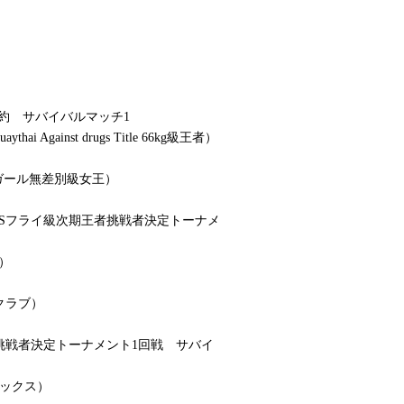
契約 サバイバルマッチ1
 Against drugs Title 66kg級王者）
ックガール無差別級女王）
RLSフライ級次期王者挑戦者決定トーナメ
）
クラブ）
王者挑戦者決定トーナメント1回戦 サバイ
テックス）