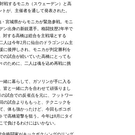
ベントで対戦するモニカ（スウェーデン）と高
コメントが、主催者を通して発表された。
地・宮城県からモニカが緊急参戦。モニ
ーデン出身の新鋭選手。格闘技歴2年半で
誇る。対する高橋は総合を主戦場とする
。二人は今年2月に仙台のドラゴンジム主
援に後押しされ、モニカが判定勝利を
での試合が続いていた高橋にとっても
々のために、二人は魂を込め再戦に挑
一緒に暮らして、ガソリンが手に入る
、皆と一緒に力を合わせて頑張りまし
月の試合での反省点を元に、フットワー
回の試合よりももっと、テクニックを
て、体も強かったけど、今回もボコボ
トで高橋迎撃を狙う。今年は8月にタイ
こで負けるわけにはいかない。
「総合格闘家がキックボクシングのリング