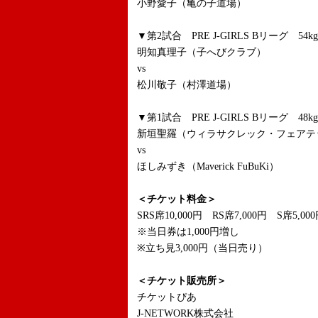
小野愛子（亀の子道場）
▼第2試合 PRE J-GIRLS Bリーグ 54
明知真理子（子へびクラブ）
vs
松川敬子（村澤道場）
▼第1試合 PRE J-GIRLS Bリーグ 48
新垣聖羅（ウィラサクレック・フェアテック
vs
ほしみずき（Maverick FuBuKi）
＜チケット料金＞
SRS席10,000円 RS席7,000円 S席5,0
※当日券は1,000円増し
※立ち見3,000円（当日売り）
＜チケット販売所＞
チケットぴあ
J-NETWORK株式会社