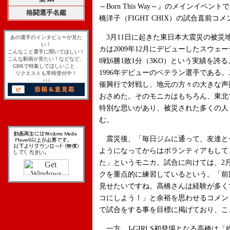
～Born This Way～』のメインイ
格闘選手名鑑
橋洋子（FIGHT CHIX）の試合直前
3月11日に起きた東日本大震災の被災
あの選手のインタビューが見た
い！
カは2009年12月にデビューしたスウェ
こんなこと選手に聞いてほしい！
こんな動画が見たい！などなど、
8戦6勝1敗1分（3KO）という実績を
GBRで特集してほしいこと、
1996年デビューのベテラン選手である
リクエストも常時受付中！
↓↓↓
催興行で対戦し、地元の方々の大きな声
おさめた。そのモニカはもちろん、東北
特別な思いがあり、被災された多くの人
む。
震災後、「毎日ジムに通って、友達と
ようになってからはボランティアもして
た」というモニカ。試合に向けては、2
クを重点的に練習しているという。「前
見せたいですね。高橋さんは経験が多く
コにしよう！」と余裕を思わせるコメン
で試合をする事を目標に掲げており、こ
一方、J-GIRLS初登場となる高橋は