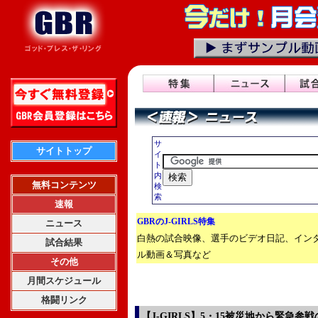
サ
サイトトップ
イ
ト
内
無料コンテンツ
検
索
速報
GBRのJ-GIRLS特集
ニュース
白熱の試合映像、選手のビデオ日記、イン
試合結果
ル動画＆写真など
その他
月間スケジュール
格闘リンク
【J-GIRLS】5・15被災地から緊急