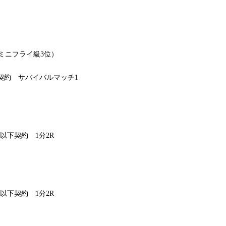
Sミニフライ級3位）
）契約 サバイバルマッチ1
kg以下契約 1分2R
kg以下契約 1分2R