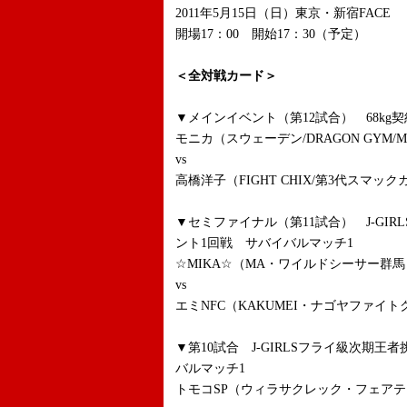
2011年5月15日（日）東京・新宿FACE
開場17：00 開始17：30（予定）
＜全対戦カード＞
▼メインイベント（第12試合） 68kg
モニカ（スウェーデン/DRAGON GYM/Muaythai
vs
高橋洋子（FIGHT CHIX/第3代スマ
▼セミファイナル（第11試合） J-GI
ント1回戦 サバイバルマッチ1
☆MIKA☆（MA・ワイルドシーサー群馬
vs
エミNFC（KAKUMEI・ナゴヤファイト
▼第10試合 J-GIRLSフライ級次期
バルマッチ1
トモコSP（ウィラサクレック・フェア