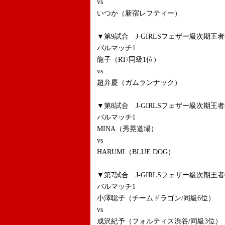
vs
いつか（新宿レフティー）
▼第9試合 J-GIRLSフェザー級次期
バルマッチ1
龍子（RT/同級1位）
vs
超弁慶（ガムランナック）
▼第8試合 J-GIRLSフェザー級次期
バルマッチ1
MINA（秀晃道場）
vs
HARUMI（BLUE DOG）
▼第7試合 J-GIRLSフェザー級次期
バルマッチ1
小澤聡子（チームドラゴン/同級6位）
vs
成沢紀予（フォルティス渋谷/同級3位）