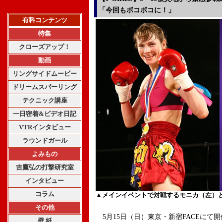
「今回もボコボコに！」
有料コンテンツ
特集
クローズアップ！
動画
リングサイドムービー
ドリームスパーリング
テクニック講座
一日密着&ビデオ日記
VTRインタビュー
ラウンドガール
よみもの
吉鷹弘の打撃研究室
インタビュー
コラム
▲
メインイベントで対戦するモニカ（左）
その他
5月15日（日）東京・新宿FACEにて開催される
壁 紙