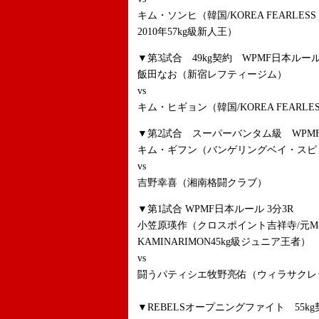
キム・ソンヒ（韓国/KOREA FEARLE
2010年57kg級新人王）
▼第3試合 49kg契約 WPMF日本ルール
飯田なお（新宿レフティージム）
vs
キム・ヒギョン（韓国/KOREA FEARLES
▼第2試合 スーパーバンタム級 WPMF
キム・ギフン（バンゲリングベイ・スピリ
vs
吉野幸喜（湘南格闘クラブ）
▼第1試合 WPMF日本ルール 3分3R
小笠原瑛作（クロスポイント吉祥寺/元M-
KAMINARIMON45kg級ジュニア王者）
vs
闘うパティシエ牧野亮佑（ウィラサクレ
▼REBELSオープニングファイト 55k