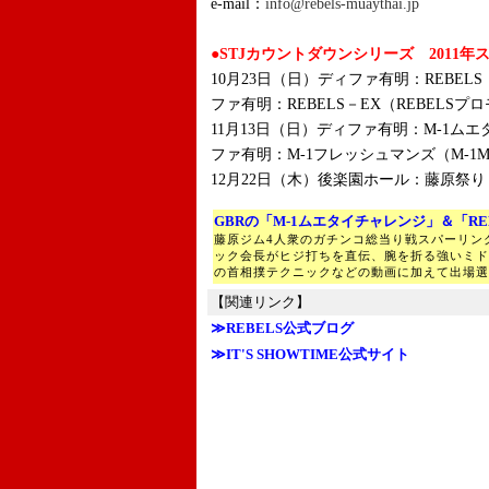
e-mail：
info@rebels-muaythai.jp
●STJカウントダウンシリーズ 2011年
10月23日（日）ディファ有明：REBEL
ファ有明：REBELS－EX（REBELS
11月13日（日）ディファ有明：M-1ム
ファ有明：M-1フレッシュマンズ（M-1
12月22日（木）後楽園ホール：藤原祭
GBRの「M-1ムエタイチャレンジ」＆「RE
藤原ジム4人衆のガチンコ総当り戦スパーリン
ック会長がヒジ打ちを直伝、腕を折る強いミド
の首相撲テクニックなどの動画に加えて出場選
【関連リンク】
≫REBELS公式ブログ
≫IT'S SHOWTIME公式サイト