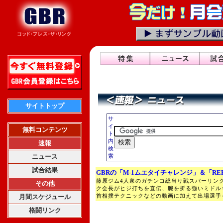
サイトトップ
サ
イ
無料コンテンツ
ト
内
速報
検
ニュース
索
試合結果
GBRの「M-1ムエタイチャレンジ」＆「RE
藤原ジム4人衆のガチンコ総当り戦スパーリン
その他
ク会長がヒジ打ちを直伝、腕を折る強いミドル
首相撲テクニックなどの動画に加えて出場選手
月間スケジュール
格闘リンク