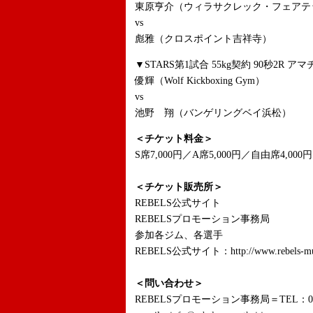
東原亨介（ウィラサクレック・フェアテ
vs
彪雅（クロスポイント吉祥寺）
▼STARS第1試合 55kg契約 90秒2R ア
優輝（Wolf Kickboxing Gym）
vs
池野 翔（バンゲリングベイ浜松）
＜チケット料金＞
S席7,000円／A席5,000円／自由席4,0
＜チケット販売所＞
REBELS公式サイト
REBELSプロモーション事務局
参加各ジム、各選手
REBELS公式サイト：http://www.rebels-mua
＜問い合わせ＞
REBELSプロモーション事務局＝TEL：03-