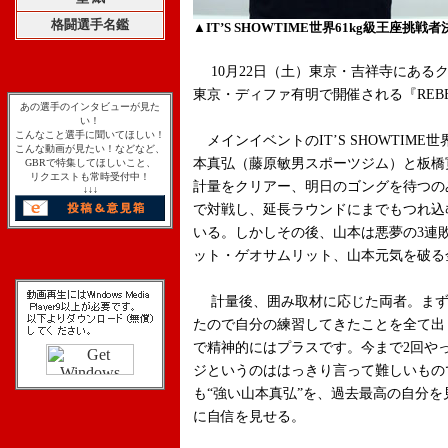
格闘選手名鑑
▲IT’S SHOWTIME世界61kg級王座
10月22日（土）東京・吉祥寺にある
東京・ディファ有明で開催される『REBE
あの選手のインタビューが見た
い！
こんなこと選手に聞いてほしい！
メインイベントのIT’S SHOWTIME
こんな動画が見たい！などなど、
本真弘（藤原敏男スポーツジム）と板橋
GBRで特集してほしいこと、
リクエストも常時受付中！
計量をクリアー、明日のゴングを待つのみ
↓↓↓
で対戦し、延長ラウンドにまでもつれ込
いる。しかしその後、山本は悪夢の3連
ット・ゲオサムリット、山本元気を破る
計量後、囲み取材に応じた両者。まず
たので自分の練習してきたことを全て出
で精神的にはプラスです。今まで2回や
ジというのははっきり言って難しいもので
も“強い山本真弘”を、過去最高の自分
に自信を見せる。