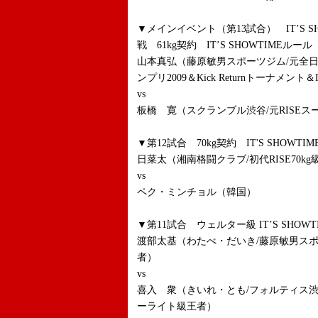
▼メインイベント（第13試合） IT’S S
戦 61kg契約 IT’S SHOWTIMEルール
山本真弘（藤原敏男スポーツジム/元全日
ンプリ2009＆Kick Returnトーナメント＆I
vs
板橋 寛（スクランブル渋谷/元RISE
▼第12試合 70kg契約 IT'S SHOWTI
日菜太（湘南格闘クラブ/初代RISE70kg
vs
ペク・ミンチョル（韓国）
▼第11試合 ウェルター級 IT’S SHOW
渡部太基（わたべ・だいき/藤原敏男スポ
者）
vs
喜入 衆（きいれ・とも/フォルティス渋谷/J
ーライト級王者）