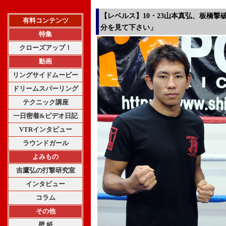
【レベルス】10・23山本真弘、板橋撃
有料コンテンツ
分を見て下さい」
特集
クローズアップ！
動画
リングサイドムービー
ドリームスパーリング
テクニック講座
一日密着&ビデオ日記
VTRインタビュー
ラウンドガール
よみもの
吉鷹弘の打撃研究室
インタビュー
コラム
その他
壁 紙