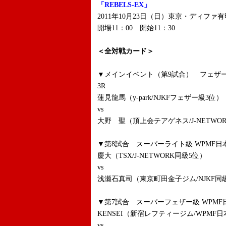
「REBELS-EX」
2011年10月23日（日）東京・ディファ有
開場11：00 開始11：30
＜全対戦カード＞
▼メインイベント（第9試合） フェザー級 
3R
蓮見龍馬（y-park/NJKFフェザー級3位）
vs
大野 聖（頂上会テアゲネス/J-NETWO
▼第8試合 スーパーライト級 WPMF日本
慶大（TSX/J-NETWORK同級5位）
vs
浅瀬石真司（東京町田金子ジム/NJKF同
▼第7試合 スーパーフェザー級 WPMF
KENSEI（新宿レフティージム/WPMF
vs