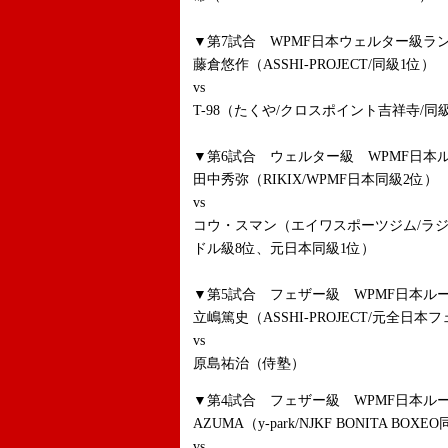
▼第7試合 WPMF日本ウェルター級ラン
藤倉悠作（ASSHI-PROJECT/同級1位）
vs
T-98（たくや/クロスポイント吉祥寺/同
▼第6試合 ウェルター級 WPMF日本ル
田中秀弥（RIKIX/WPMF日本同級2位）
vs
コウ・スマン（エイワスポーツジム/ラ
ドル級8位、元日本同級1位）
▼第5試合 フェザー級 WPMF日本ルー
立嶋篤史（ASSHI-PROJECT/元全日
vs
原島祐治（侍塾）
▼第4試合 フェザー級 WPMF日本ルー
AZUMA（y-park/NJKF BONITA BOX
vs