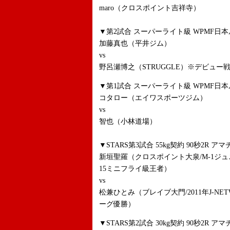
maro（クロスポイント吉祥寺）
▼第2試合 スーパーライト級 WPMF日本
加藤真也（平井ジム）
vs
野呂瀬博之（STRUGGLE）※デビュー
▼第1試合 スーパーライト級 WPMF日本
コタロー（エイワスポーツジム）
vs
智也（小林道場）
▼STARS第3試合 55kg契約 90秒2R ア
新垣聖羅（クロスポイント大泉/M-1ジュニア女
15ミニフライ級王者）
vs
松兼ひとみ（ブレイブ大門/2011年J-N
ーグ優勝）
▼STARS第2試合 30kg契約 90秒2R ア