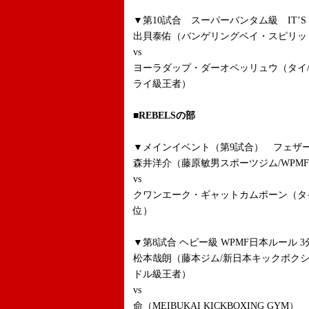
▼第10試合 スーパーバンタム級 IT’S 
出貝泰佑（バンゲリングベイ・スピリット
vs
ヨーラダップ・ダーオペッリュウ（タイ
ライ級王者）
■REBELSの部
▼メインイベント（第9試合） フェザー
森井洋介（藤原敏男スポーツジム/WPM
vs
クワンエーク・ギャットカムポーン（タイ
位）
▼第8試合 ヘビー級 WPMF日本ルール 3
松本哉朗（藤本ジム/新日本キックボク
ドル級王者）
vs
命（MEIBUKAI KICKBOXING GYM）