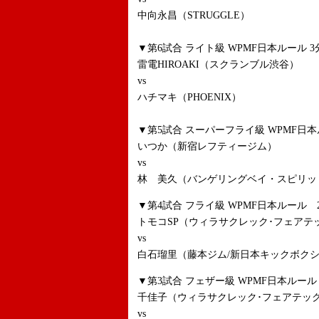
中向永昌（STRUGGLE）
▼第6試合 ライト級 WPMF日本ルール 3
雷電HIROAKI（スクランブル渋谷）
vs
ハチマキ（PHOENIX）
▼第5試合 スーパーフライ級 WPMF日
いつか（新宿レフティージム）
vs
林 美久（バンゲリングベイ・スピリッ
▼第4試合 フライ級 WPMF日本ルール 
トモコSP（ウィラサクレック･フェアテ
vs
白石瑠里（藤本ジム/新日本キックボク
▼第3試合 フェザー級 WPMF日本ルー
千佳子（ウィラサクレック･フェアテッ
vs