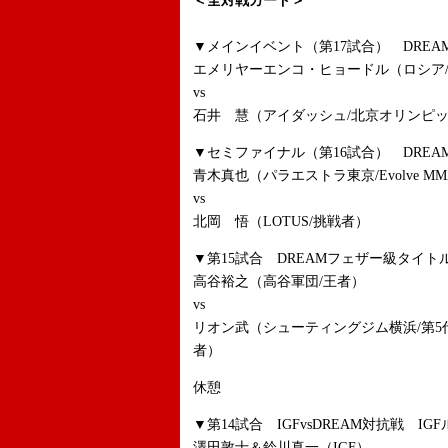
＜全対戦カード＞
▼メインイベント（第17試合） DREA
エメリヤーエンコ・ヒョードル（ロシア
vs
石井 慧（アイダッシュ/北京オリンピック
▼セミファイナル（第16試合） DREA
青木真也（パラエストラ東京/Evolve MM
vs
北岡 悟（LOTUS/挑戦者）
▼第15試合 DREAMフェザー級タイト
高谷裕之（高谷軍団/王者）
vs
リオン武（シューティングジム横浜/第5
者）
休憩
▼第14試合 IGFvsDREAM対抗戦 IG
澤田敦士＆鈴川真一（IGF）