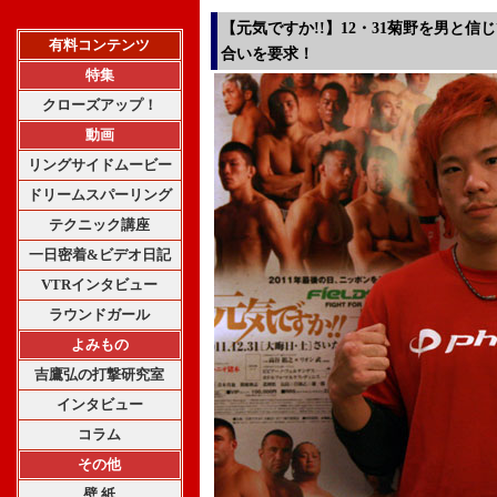
【元気ですか!!】12・31菊野を男と
有料コンテンツ
合いを要求！
特集
クローズアップ！
動画
リングサイドムービー
ドリームスパーリング
テクニック講座
一日密着&ビデオ日記
VTRインタビュー
ラウンドガール
よみもの
吉鷹弘の打撃研究室
インタビュー
コラム
その他
壁 紙