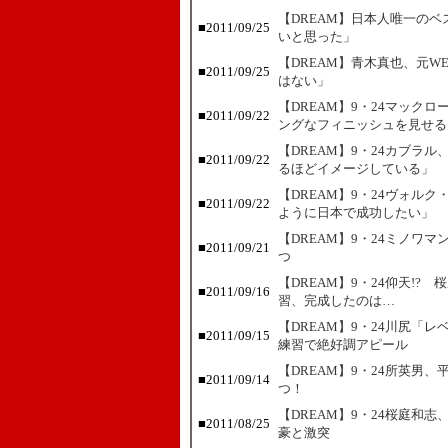
【DREAM】日本人唯一の
■
2011/09/25
いと思った」
【DREAM】青木真也、元
■
2011/09/25
はない」
【DREAM】9・24マック
■
2011/09/22
ングなフィニッシュを見せる
【DREAM】9・24カブラ
■
2011/09/22
るほどイメージしている」
【DREAM】9・24ヴォル
■
2011/09/22
ように日本で成功したい」
【DREAM】9・24ミノワ
■
2011/09/21
つ
【DREAM】9・24仰天!
■
2011/09/16
習、完成したのは…
【DREAM】9・24川尻「
■
2011/09/15
練習で絶好調アピール
【DREAM】9・24所英男
■
2011/09/14
つ！
【DREAM】9・24桜庭和
■
2011/08/25
豪と激突