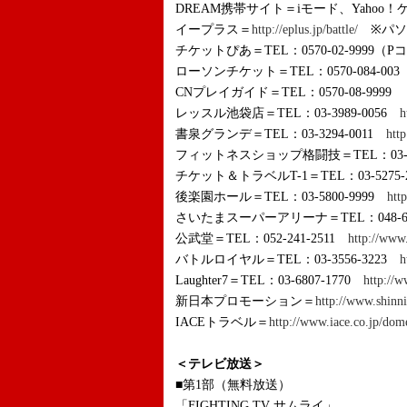
DREAM携帯サイト＝iモード、Yahoo！
イープラス＝
http://eplus.jp/battle/
※パソ
チケットぴあ＝TEL：0570-02-9999（Pコ
ローソンチケット＝TEL：0570-084-003
CNプレイガイド＝TEL：0570-08-9999
レッスル池袋店＝TEL：03-3989-0056
h
書泉グランデ＝TEL：03-3294-0011
htt
フィットネスショップ格闘技＝TEL：03-32
チケット＆トラベルT-1＝TEL：03-5275-
後楽園ホール＝TEL：03-5800-9999
htt
さいたまスーパーアリーナ＝TEL：048-60
公武堂＝TEL：052-241-2511
http://www
バトルロイヤル＝TEL：03-3556-3223
h
Laughter7＝TEL：03-6807-1770
http://
新日本プロモーション＝
http://www.shinni
IACEトラベル＝
http://www.iace.co.jp/dom
＜テレビ放送＞
■第1部（無料放送）
「FIGHTING TV サムライ」