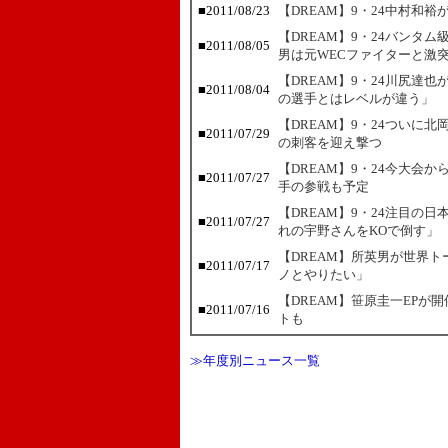
■
2011/08/23
【DREAM】9・24中村和裕
【DREAM】9・24バンタ
■
2011/08/05
男は元WECファイターと激
【DREAM】9・24川尻達
■
2011/08/04
の選手とはレベルが違う」
【DREAM】9・24ついに
■
2011/07/29
の刺客を迎え撃つ
【DREAM】9・24今大会
■
2011/07/27
手の参戦も予定
【DREAM】9・24注目の
■
2011/07/27
れの宇野さんをKOで倒す」
【DREAM】所英男が世界
■
2011/07/17
ノとやりたい」
【DREAM】笹原圭一EPが
■
2011/07/16
トも
≫年度別ニュース一覧