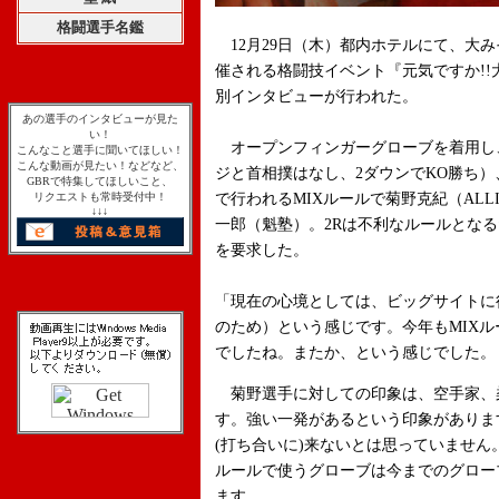
格闘選手名鑑
12月29日（木）都内ホテルにて、大
催される格闘技イベント『元気ですか!!大
別インタビューが行われた。
あの選手のインタビューが見た
い！
オープンフィンガーグローブを着用し、
こんなこと選手に聞いてほしい！
こんな動画が見たい！などなど、
ジと首相撲はなし、2ダウンでKO勝ち）、
GBRで特集してほしいこと、
リクエストも常時受付中！
で行われるMIXルールで菊野克紀（ALL
↓↓↓
一郎（魁塾）。2Rは不利なルールとなる
を要求した。
「現在の心境としては、ビッグサイトに
のため）という感じです。今年も
MIX
ル
でしたね。またか、という感じでした。
菊野選手に対しての印象は、空手家、
す。
強い一発があるという印象がありま
(打ち合いに)来ないとは思っていませ
ルールで使うグローブは今までのグロー
ます。