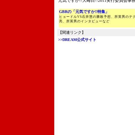
元気ですか!!大晦日!!2011実行委員会事務局
GBRの「元気ですか!!特集」
ヒョードルVS石井慧の勝敗予想、所英男のテ
亮、所英男のインタビューなど
【関連リンク】
>>DREAM公式サイト