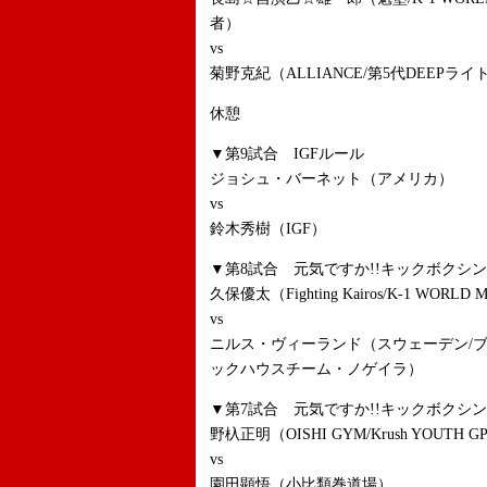
者）
vs
菊野克紀（ALLIANCE/第5代DEEPラ
休憩
▼第9試合 IGFルール
ジョシュ・バーネット（アメリカ）
vs
鈴木秀樹（IGF）
▼第8試合 元気ですか!!キックボクシン
久保優太（Fighting Kairos/K-1 WORLD MA
vs
ニルス・ヴィーランド（スウェーデン/
ックハウスチーム・ノゲイラ）
▼第7試合 元気ですか!!キックボクシン
野杁正明（OISHI GYM/Krush YOUTH G
vs
園田顕悟（小比類巻道場）