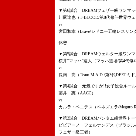
▼第6試合 DREAMフェザー級ワンマッ
川尻達也（T-BLOOD/第8代修斗世界ウ
vs
宮田和幸（Brave/シドニー五輪レスリン
休憩
▼第5試合 DREAMウェルター級ワンマ
桜井“マッハ”速人（マッハ道場/第4代
vs
長南 亮（Team M.A.D./第3代DEEP
▼第4試合 元気ですか!!女子総合ルール 
藤井 惠（AACC）
vs
カルラ・ベニテス（ベネズエラ/Meguro Roquet
▼第3試合 DREAMバンタム級世界トー
ビビアーノ・フェルナンデス（ブラジル/FIGH
フェザー級王者）