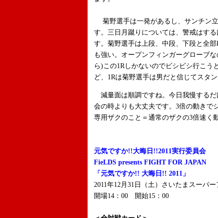
菊野選手は一発があるし、サンチン立
す。三日月蹴りについては、警戒はする
す。菊野選手は上段、中段、下段と全部
も強い。オープンフィンガーグローブな
ら)この1Rしかないのでビシビシ行こ
ど、1Rは菊野選手は男だと信じてスタ
減量面は順調ですね。今日我慢するだけ
会の時よりも大丈夫です。
3
倍の動きで
専用ザクのこと＝通常のザクの
3
倍速く
元気ですか!!大晦日!!2011実行委員会
FieLDS presents FIGHT FOR JAPAN
「元気ですか!! 大晦日!! 2011」
2011年12月31日（土）さいたまスーパ
開場14：00 開始15：00