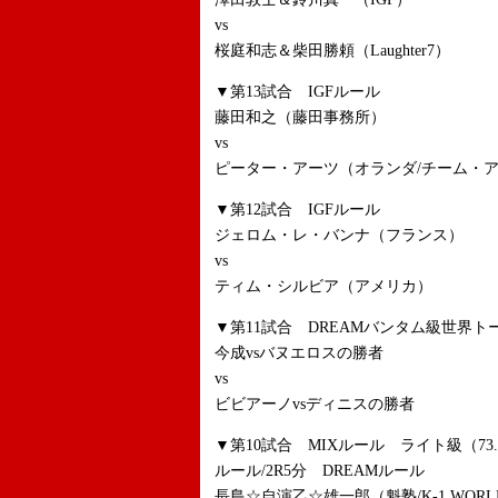
vs
桜庭和志＆柴田勝頼（Laughter7）
▼第13試合 IGFルール
藤田和之（藤田事務所）
vs
ピーター・アーツ（オランダ/チーム・
▼第12試合 IGFルール
ジェロム・レ・バンナ（フランス）
vs
ティム・シルビア（アメリカ）
▼第11試合 DREAMバンタム級世界ト
今成vsバヌエロスの勝者
vs
ビビアーノvsディニスの勝者
▼第10試合 MIXルール ライト級（73
ルール/2R5分 DREAMルール
長島☆自演乙☆雄一郎（魁塾/K-1 WORLD MAX 2