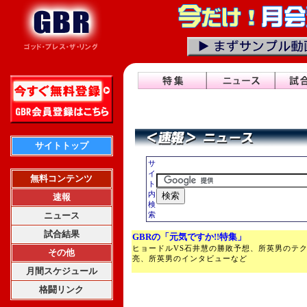
サイトトップ
サ
イ
無料コンテンツ
ト
内
速報
検
ニュース
索
試合結果
GBRの「元気ですか!!特集」
ヒョードルVS石井慧の勝敗予想、所英男のテ
その他
亮、所英男のインタビューなど
月間スケジュール
格闘リンク