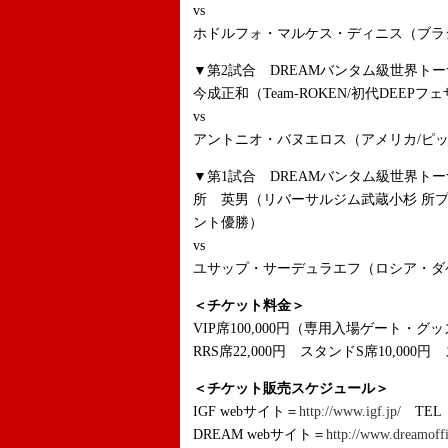
vs
ホドルフォ・マルケス・ディニス（ブラ
▼第2試合 DREAMバンタム級世界トー
今成正和（Team-ROKEN/初代DEEP
vs
アントニオ・バヌエロス（アメリカ/ピ
▼第1試合 DREAMバンタム級世界トー
所 英男（リバーサルジム武蔵小杉 所プ
ント優勝）
vs
ユサップ・サーデュラエフ（ロシア・ダゲスタン共
＜チケット料金＞
VIP席100,000円（専用入場ゲート・グ
RRS席22,000円 スタンドS席10,000円
＜チケット販売スケジュール＞
IGF webサイト＝
http://www.igf.jp/
TEL：
DREAM webサイト＝
http://www.dreamoffi