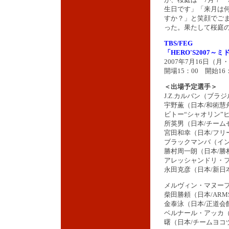
生日です」「来月は
すか？」と笑顔でご
った。果たして桜庭
TBS/FEG
「HERO'S2007
2007年7月16日（
開場15：00 開始16
＜出場予定選手＞
J.Z.カルバン（ブラジ
宇野薫（日本/和術慧
ビトー“シャオリン”
所英男（日本/チームゼス
宮田和幸（日本/フリ
ブラックマンバ（イン
勝村周一朗（日本/勝
アレッシャンドリ・
永田克彦（日本/新日
メルヴィン・マヌーフ
柴田勝頼（日本/ARM
金泰泳（日本/正道会
ベルナール・アッカ（
曙（日本/チームヨコ