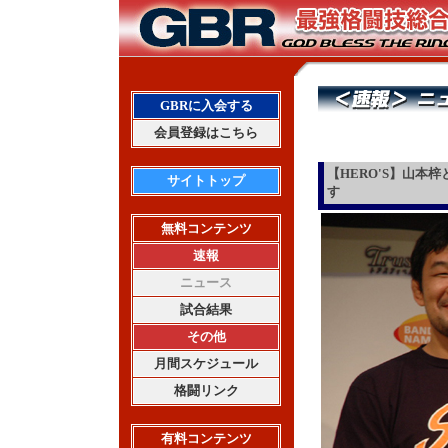
GBRに入会する
会員登録はこちら
【HERO'S】山本
サイトトップ
す
無料コンテンツ
速報
ニュース
試合結果
その他
月間スケジュール
格闘リンク
有料コンテンツ