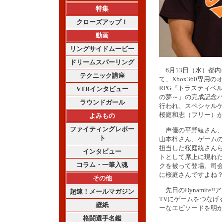
特集
クローズアップ！
動画
リングサイドムービー
ドリームスパーリング
6月13日（水）都内
テクニック講座
て、Xbox360専用
RPG『トラスティベ
VTRインタビュー
の夢～』の完成記念
ラウンドガール
行われ、スペシャル
桜庭和志（フリー）
よみもの
ファイティングレポー
声優の平野綾さん、
ト
山本梓さん、ゲーム
担当した桜庭統さん
インタビュー
トとして席上に現れ
コラム・一筆入魂
クを被って登場。司
に桜庭さんですよね
その他
先日のDynamite
超速！メールマガジン
TVにゲームをつなげ
壁紙
ーなエピソードを明
格闘選手名鑑