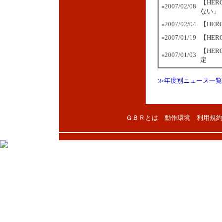
【HE
2007/02/08
■
ない」
2007/02/04
【HE
■
2007/01/19
【HE
■
【HER
2007/01/03
■
定
≫年度別ニュース一覧
ＧＢＲとは
動作環境
利用規