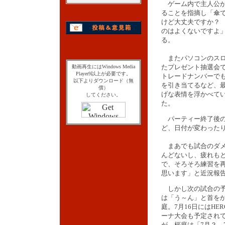
ゲーム内で主人公が
ることを指摘し「傘
けど大丈夫ですか？
のはよくないですよ
る。
またパソコンのスロ
たプレゼント抽選会
動画再生にはWindows Media
Player9以上が必要です。
トレードナンバーでも
以下よりダウンロード（無
を引き当てるなど、
償）
げな表情を浮かべて
してください。
た。
パーティー終了後の
ど、日付が変わった
まあでも試合のダメ
んどないし、疲れも
で、そろそろ練習を
思います」と近況報
しかし次の試合の予
は「う～ん」と首を
庭。7月16日にはHER
ーナ大会も予定され
が、桜庭は「7月？ 