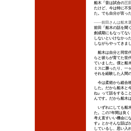
船木「昔は試合の三
たけど、今は特に不
た。でも自分が言っ
――前田さんは船木
前田「船木の話を聞
創成期にもなってな
しないといけなかっ
しながらやってきま
船木は自分と同世代
らと彼らが育てた世
ていました。僕と船
ミスに勝ったり、一
それを経験した人間
今は柔術から総合格
した。だから船木と
ね』って話をするこ
んです。だから船木
いずれにしても船木
た。この7年間は良
考え直すいい機会に
す』とかそんな話ば
しているし、思い入