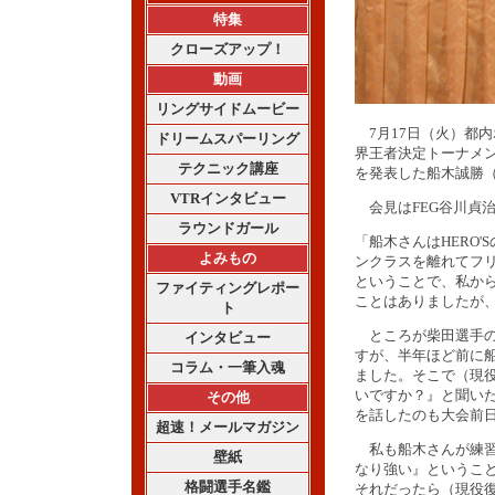
特集
クローズアップ！
動画
リングサイドムービー
7月17日（火）都内ホ
ドリームスパーリング
界王者決定トーナメ
テクニック講座
を発表した船木誠勝（
VTRインタビュー
会見はFEG谷川貞
ラウンドガール
「船木さんはHERO
よみもの
ンクラスを離れてフ
ということで、私か
ファイティングレポー
ことはありましたが
ト
ところが柴田選手の
インタビュー
すが、半年ほど前に
コラム・一筆入魂
ました。そこで（現
いですか？』と聞い
その他
を話したのも大会前
超速！メールマガジン
私も船木さんが練習
壁紙
なり強い』というこ
格闘選手名鑑
それだったら（現役