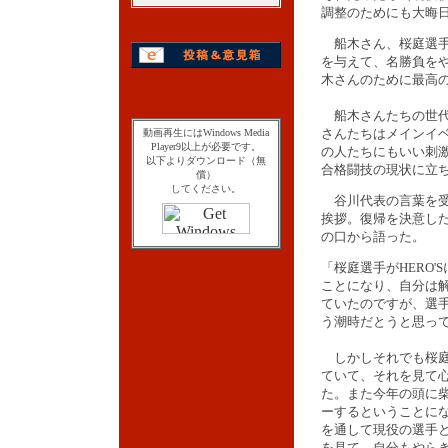
調整のためにも大晦
船木さん、桜庭選手
を与えて、名勝負を
木さんのために最高
船木さんたちの世代
さんたちはメインイ
動画再生にはWindows Media
Player9以上が必要です。
の人たちにもいい刺
以下よりダウンロード（無
合格闘技の現状に立
償）
してください。
谷川代表の言葉を受
挨拶。復帰を決意し
の口から語った。
「桜庭選手がHERO'
ことになり、自分は
ていたのですが、選
う潮時だとうと思っ
しかしそれでも桜庭
ていて、それを見て
た。また今年の頭に
ーするということに
を通して現役の選手
を見て、自分もやら