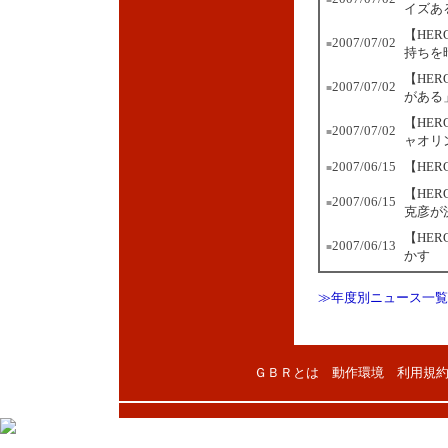
イズあ
【HE
2007/07/02
■
持ちを
【HE
2007/07/02
■
がある
【HE
2007/07/02
■
ャオリ
2007/06/15
【HER
■
【HE
2007/06/15
■
克彦が
【HE
2007/06/13
■
かす
≫年度別ニュース一覧
ＧＢＲとは
動作環境
利用規