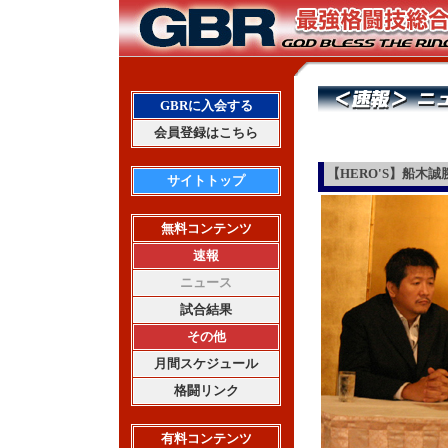
GBRに入会する
会員登録はこちら
【HERO'S】船木
サイトトップ
無料コンテンツ
速報
ニュース
試合結果
その他
月間スケジュール
格闘リンク
有料コンテンツ