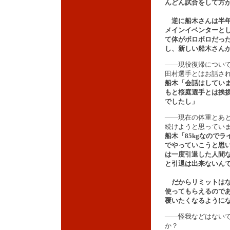
んどん試合をして方
逆に船木さんは半年
メインイベンターと
て体がボロボロだっ
し、新しい船木さん
――現役復帰につい
田村選手とはお話さ
船木「会話はしてい
もと桜庭選手とは挨
でしたし」
――現在の体重とあ
続けようと思ってい
船木「85kgなので
でやっていこうと思
は一度引退した人間
と引退は出来ないん
だからリミットはな
使ってもらえるので
覆いたくなるように
――怪我などはない
か？