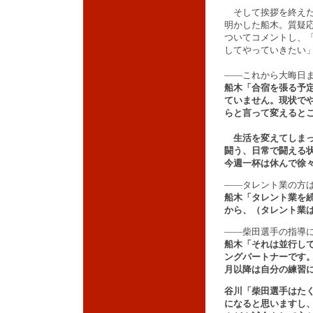
そして挨拶を終えた
明かした船木。質疑応
ついてコメントし、
してやっていきたい
――これから大晦日
船木「合宿を張る予
ていません。現状で
らと言って変えると
生活を変えてしまっ
闘う、日常で闘える
今週一杯は休んで徐
――タレント業の方
船木「タレント業を
から、（タレント業
――柴田選手の指導
船木「それは並行し
ングパートナーです。
月以降は自分の練習
谷川「柴田選手はた
になると思いますし