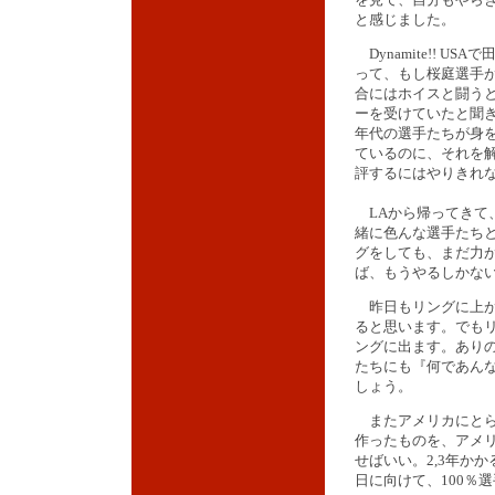
と感じました。
Dynamite!! US
って、もし桜庭選手
合にはホイスと闘う
ーを受けていたと聞
年代の選手たちが身
ているのに、それを
評するにはやりきれ
LAから帰ってきて
緒に色んな選手たち
グをしても、まだ力
ば、もうやるしかな
昨日もリングに上が
ると思います。でもリ
ングに出ます。あり
たちにも『何であん
しょう。
またアメリカにとら
作ったものを、アメ
せばいい。2,3年か
日に向けて、100％