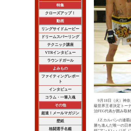
特集
クローズアップ！
動画
リングサイドムービー
ドリームスパーリング
テクニック講座
VTRインタビュー
ラウンドガール
よみもの
ファイティングレポー
ト
インタビュー
コラム・一筆入魂
9月18日（火）神奈川県
その他
級世界王者決定トー
治FEG代表が囲み取
超速！メールマガジン
J.Z.カルバンの連
壁紙
勝ち進んだ唯一の日
格闘選手名鑑
鋭”アンドレ・ジダ