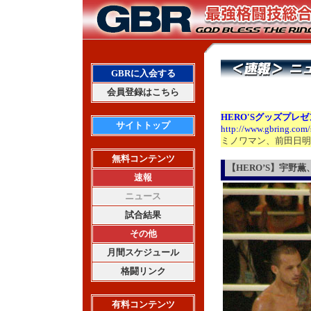
GBRに入会する
会員登録はこちら
HERO'S
グッズプレゼ
サイトトップ
http://www.gbring.com
ミノワマン、前田日明
無料コンテンツ
【HERO’S】宇野
速報
ニュース
試合結果
その他
月間スケジュール
格闘リンク
有料コンテンツ