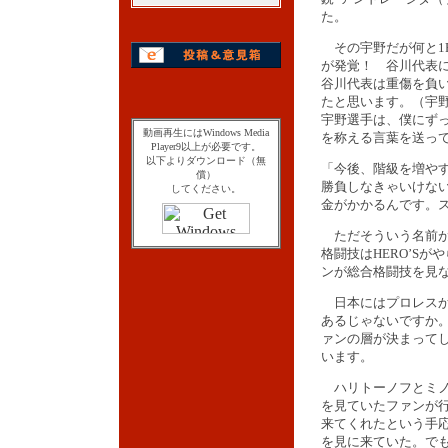
た。
その宇野だが何と1
が発覚！ 谷川代表
谷川代表は重傷を負
たと思います。（宇
宇野選手は、僕にず
動画再生にはWindows Media
を称える言葉を送っ
Player9以上が必要です。
以下よりダウンロード（無
「今後、階級を増や
償）
勝負しなきゃいけな
してください。
金がかかるんです。
ただそういう名前が
格闘技はHERO’Sが
ンが総合格闘技を見
日本にはプロレスから
あるじゃないですか。
ァンの層が決まってし
います。
ハリトーノフとミノワ
を見ていたファンが行
来てくれたという手応
を見に来ていた。で