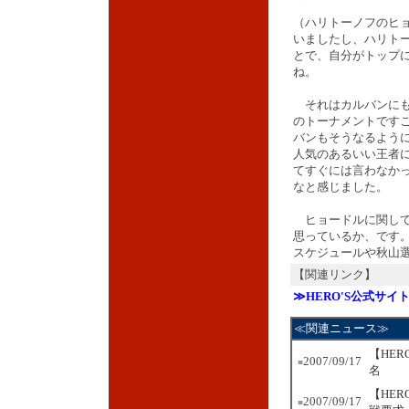
（ハリトーノフのヒ
いましたし、ハリト
とで、自分がトップ
ね。
それはカルバンにも言
のトーナメントです
バンもそうなるよう
人気のあるいい王者
てすぐには言わなか
なと感じました。
ヒョードルに関して
思っているか、です
スケジュールや秋山
【関連リンク】
≫HERO'S公式サイ
≪関連ニュース≫
【HE
2007/09/17
■
名
【HER
2007/09/17
■