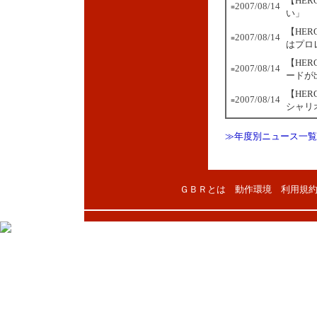
【HE
2007/08/14
■
い」
【HE
2007/08/14
■
はプロ
【HER
2007/08/14
■
ードが
【HE
2007/08/14
■
シャリ
≫年度別ニュース一覧
ＧＢＲとは
動作環境
利用規