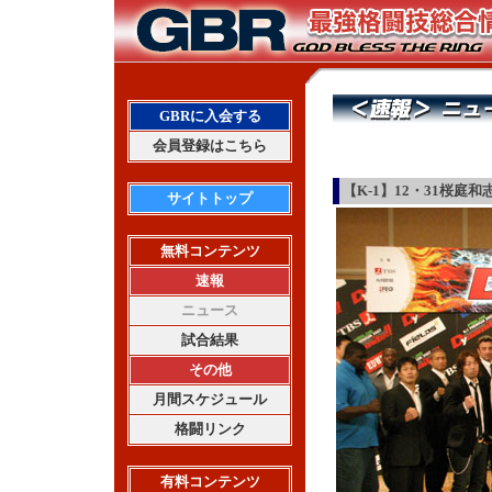
GBRに入会する
会員登録はこちら
【K-1】12・31桜
サイトトップ
無料コンテンツ
速報
ニュース
試合結果
その他
月間スケジュール
格闘リンク
有料コンテンツ