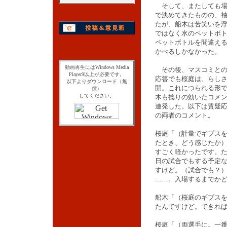
そして、またしても場
で決めてきたものの、
たが、船木は苦笑いを
ではなく水のペットボ
ペットボトルを間違え
かべるしかなかった。
動画再生にはWindows Media
その後、マスコミとの
Player9以上が必要です。
応答でも桜庭は、らし
以下よりダウンロード（無
開。これにつられる形
償）
してください。
木も捻りの効いたコメ
連発した。以下は質疑
の両者のコメント。
桜庭「（計量でギプス
たとき、どう感じたか
すごく軽かったです。
日の試合でもする予定
すけど。（試合でも？
……。入場するまでか
船木「（桜庭のギプス
たんですけど。できれ
桜庭「（両選手に。一