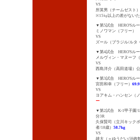
VS
所英男（チームゼスト
※15㎏以上の差がない
▼第5試合 HERO'Sル
ミノワマン（フリー）
VS
ズール（ブラジル/ルタ
▼第4試合 HERO'Sル
メルヴィン・マヌーフ（
VS
西島洋介（高田道場）
▼第3試合 HERO'Sル
宮田和幸（フリー）
69.
VS
ヨアキム・ハンセン（ノ
ー
▼第2試合 K-1甲子園 
分3R
久保賢司（立川キックボ
者/18歳）
58.7kg
VS
雄大（＝ゆうだい/治政館