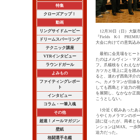
特集
クローズアップ！
動画
リングサイドムービー
12月30日（日）大阪
『Fields K-1 PRE
ドリームスパーリング
大会に向けての意気込
テクニック講座
最初に会見場をヒート
VTRインタビュー
たのはメルヴィン・マ
ラウンドガール
フ。爪楊枝をくわえな
カツカと壇上に足を踏
よみもの
ると、迷わず西島洋介
ファイティングレポー
へ。カメラマンが目線
ト
しても西島とド迫力の
を展開し、なかなか正
インタビュー
こうとしない。
コラム・一筆入魂
1分近く睨みあったあ
その他
うやくカメラマンのポ
超速！メールマガジン
請に従ったが、両者と
ンションはMAX。一歩
壁紙
迫力だった。
格闘選手名鑑