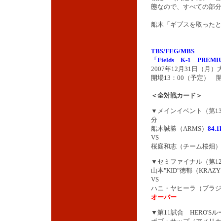
態なので、すべての部
船木「ギプスを取った
TBS/FEG/MBS
「Fields K-1 PREMIUM
2007年12月31日（
開場13：00（予定） 開
＜全対戦カード＞
▼メインイベント（第13試
分
船木誠勝（ARMS）
84.1
VS
桜庭和志（チーム桜畑
▼セミファイナル（第12
山本"KID"徳郁（KRAZY
VS
ハニ・ヤヒーラ（ブラジル
オーバー
▼第11試合 HERO'Sル