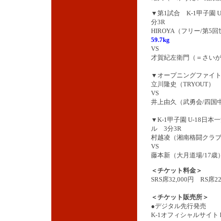
▼第1試合 K-1甲子園 
分3R
HIROYA（フリー/第
59.7kg
VS
才賀紀左衛門（＝さいが
▼オープニングファイト 
立川隆史（TRYOUT）
VS
井上由久（武勇会/四国
▼K-1甲子園 U-18日
ル 3分3R
村越凌（湘南格闘クラブ/
VS
藤本新（大月道場/17歳
＜チケット料金＞
SRS席32,000円 RS席22
＜チケット販売所＞
●デジタル先行発売
K-1オフィシャルサイト