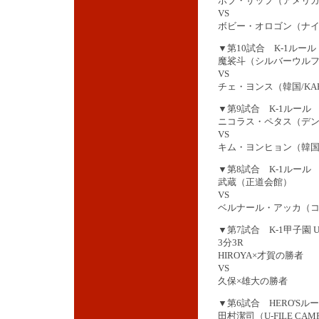
ボブ・サップ（アメリカ
VS
ボビー・オロゴン（ナイ
▼第10試合 K-1ルール
魔裟斗（シルバーウル
VS
チェ・ヨンス（韓国/KAH
▼第9試合 K-1ルール 
ニコラス・ペタス（デン
VS
キム・ヨンヒョン（韓国
▼第8試合 K-1ルール 
武蔵（正道会館）
VS
ベルナール・アッカ（コ
▼第7試合 K-1甲子園
3分3R
HIROYA×才賀の勝者
VS
久保×雄大の勝者
▼第6試合 HERO'Sル
田村潔司（U-FILE CAM