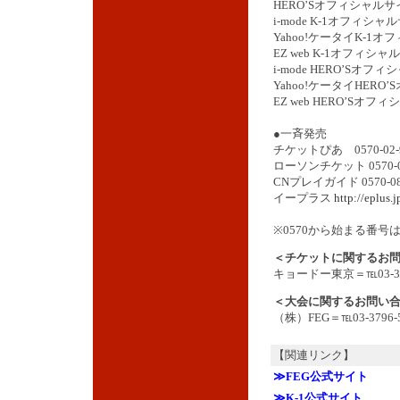
HERO’Sオフィシャル
i-mode K-1オフィシ
Yahoo!ケータイK-1
EZ web K-1オフィシ
i-mode HERO’Sオフ
Yahoo!ケータイHER
EZ web HERO’Sオフ
●一斉発売
チケットぴあ 0570-02
ローソンチケット 0570-
CNプレイガイド 0570-0
イープラス
http://eplus.j
※0570から始まる番号
＜チケットに関するお
キョードー東京＝℡03-349
＜大会に関するお問い
（株）FEG＝℡03-3796-5
【関連リンク】
≫FEG公式サイト
≫K-1公式サイト