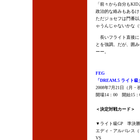
「前々から自分もKI
政治的な絡みもあるけ
ただジョセフは門番以
ゃうんじゃないかな（
長いフライト直後に
とを強調。だが、囲み
ーー。
FEG
「DREAM.5 ライト
2008年7月21日（月
開場14：00 開始15
＜決定対戦カード＞
▼ライト級GP 準決
エディ・アルバレス（アメリカ
VS