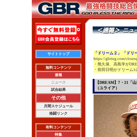
「ドリーム２」 「ドリ
サイトトップ
https://gbring.com/close
・熊久保、高島学がDRE
無料コンテンツ
・前田日明がドリーム1
速報
ニュース
【DREAM】7・21
（ユライア）
試合結果
その他
月間スケジュール
格闘リンク
有料コンテンツ
特集