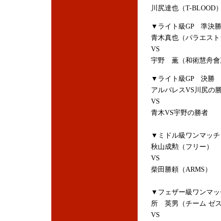
川尻達也（T-BLOOD
▼ライト級GP 準決
青木真也（パラエスト
VS
宇野 薫（和術慧舟會
▼ライト級GP 決勝
アルバレスVS川尻の
VS
青木VS宇野の勝者
▼ミドル級ワンマッチ
秋山成勲（フリー）
VS
柴田勝頼（ARMS）
▼フェザー級ワンマッ
所 英男（チーム ゼ
VS