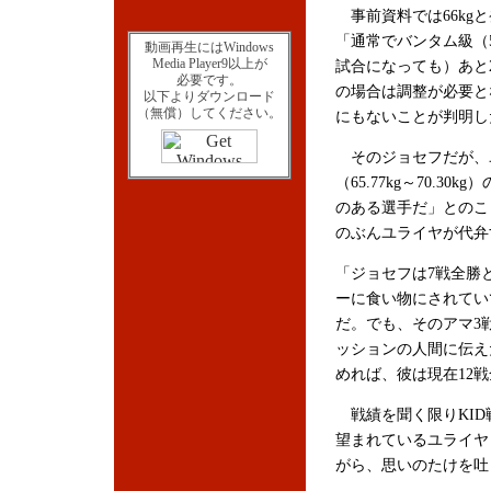
事前資料では66kg
「通常でバンタム級（56.
動画再生にはWindows
Media Player9以上が
試合になっても）あと
必要です。
の場合は調整が必要と
以下よりダウンロード
（無償）してください。
にもないことが判明し
そのジョセフだが、ユ
（65.77kg～70.
のある選手だ」とのこ
のぶんユライヤが代弁
「ジョセフは7戦全勝
ーに食い物にされてい
だ。でも、そのアマ3
ッションの人間に伝え
めれば、彼は現在12
戦績を聞く限りKID
望まれているユライヤ
がら、思いのたけを吐