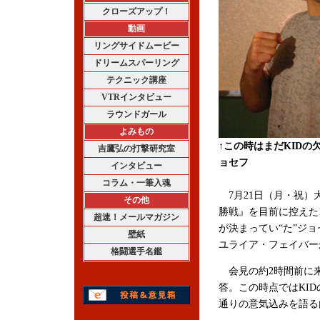
クローズアップ！
動画
リングサイドムービー
ドリームスパーリング
テクニック講座
VTRインタビュー
ラウンドガール
よみもの
↑この時はまだKID
吉鷹弘の打撃研究室
ョセフ
インタビュー
コラム・一筆入魂
7月21日（月・祝）大阪
その他
勝戦』を目前に控えた1
超速！メールマガジン
が決まってい“た”ジ
壁紙
ユライア・フェイバー
格闘選手名鑑
会見の約2時間前に来
答。この時点ではKI
通りの意気込みを語る