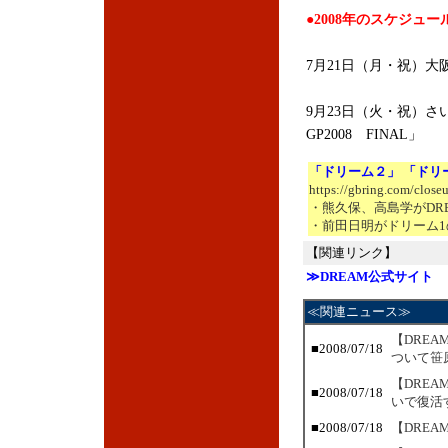
●2008年のスケジュー
7月21日（月・祝）大阪城
9月23日（火・祝）さ
GP2008 FINAL」
「ドリーム２」 「ドリ
https://gbring.com/close
・熊久保、高島学がDR
・前田日明がドリーム1
【関連リンク】
≫DREAM公式サイト
≪関連ニュース≫
【DRE
■2008/07/18
ついて笹
【DREA
■2008/07/18
いで復活
■2008/07/18
【DREA