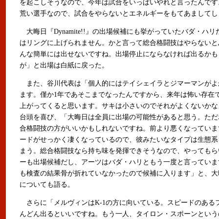
を起こしそうなので、今年は試合をいっぱいやれと言ったんです
荒い選手なので、試合をやらないとエネルギーをもてあましてし
大晦日『Dynamite!!』の出場候補にも挙がっていたバダ・ハリ
はリングに上げられません。かと言って総合格闘技はやらないと
んな簡単には出せないですね。出場停止にならなければ出るかも
が」と出場は白紙に戻った。
また、谷川代表は「個人的にはテイシェイラとジマーマンがよ
ます。僅か1年であそこまでなったんですから、来年は怖い存在
上がってくると思います。サキは小さいのでそれがよくないかな
台頭を喜び、「大晦日は全員に出場の可能性があると思う。ただ
合格闘技の方がいいかもしれないですね。前より悪くなっています
ードがせっかく凄くなっているので、彼みたいなタイプは生態系
まう。総合格闘技なら持ち味を発揮できそうなので、やってもら
ーも出場候補だし、アーツはバダ・ハリともう一度と言っていま
も検査の結果骨が折れていなかったので候補に入ります」と、大
についても語る。
さらに「メルヴィンはK-1の方に向いている。スピードのある
んどん出るといいですね。もう一人、タイロン・スポーンという