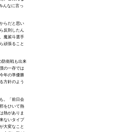
みんなに言っ
からだと思い
ら反則したん
、魔裟斗選手
ら頑張ること
の防衛戦も出来
僕の一存では
今年の準優勝
る方針のよう
も。「前日会
邪をひいて熱
は熱がありま
来ないタイプ
が大変なこと