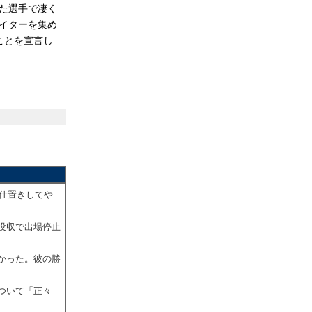
た選手で凄く
イターを集め
ことを宣言し
お仕置きしてや
額没収で出場停止
なかった。彼の勝
ついて「正々