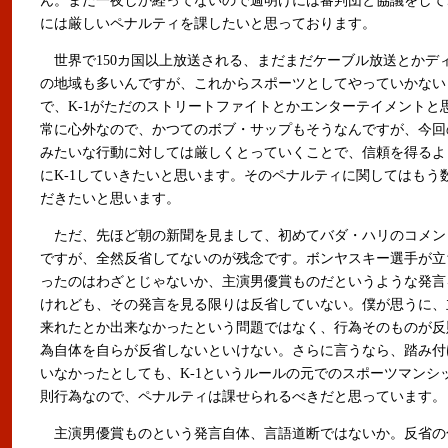
ん。まだ一夜しか経ってないので週明けには審判団と協議をして
には厳しいペナルティを課したいと思っております。
世界で150カ国以上放送される、まだまだケーブル放送とかデ
の地域も多いんですが、これからスポーツとしてやっていかない
で、K-1がただのストリートファイトとかエンターテイメントと
常に心外なので、かつてのボブ・サップもそうなんですが、今回
みたいな行動に対しては厳しくとっていくことで、信頼を得るよ
にK-1していきたいと思います。そのペナルティに関してはもう
だきたいと思います。
ただ、先ほど朝の新聞を見まして、初めてバダ・ハリのコメン
ですが、全然反省してないのが残念です。ボンヤスキー選手が立
ったのはわざとじゃないか、主演男優賞ものだというような発言
けれども、その発言を見る限りは反省していない。僕が思うに、
来れたとか出来なかったという問題ではなく、行為そのものが反
為自体を自らが反省しないといけない。さらに言うなら、踏み付
いなかったとしても、K-1というルールの元でのスポーツマンシ
則行為なので、ペナルティは課せられるべきだと思っています。
主演男優賞ものという発言自体、言語道断ではないか。反省の