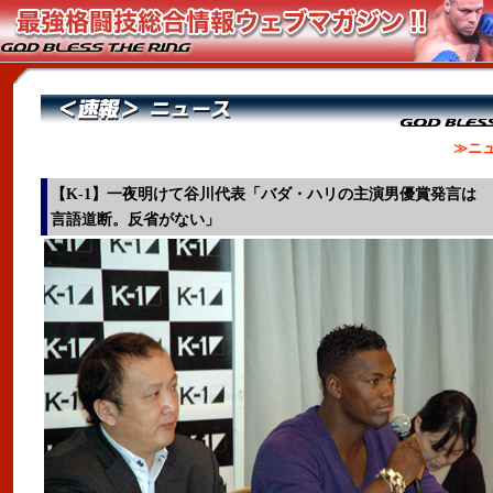
≫ニュ
【K-1】一夜明けて谷川代表「バダ・ハリの主演男優賞発言は
言語道断。反省がない」