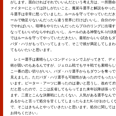
がします。面白ければそれでいいんだという考え方は、一所懸命
ァイターにとっては許しがたいこと。魔裟斗選手と解説をやった
斗選手は非常に怒っていました。ルールを守ってやっていただきた
ールで物足りないんだったら違う世界に行けばいいし、自分のや
でやればいい。喧嘩をやりたいんだったらプロのリングに出場す
なってもいいのならやればいいし、ルールのある神聖なK-1の決
ではルールを守ってやっていただきたい。最初からいい試合もダ
バダ・ハリがもっていってしまって、そこで彼が満足してしまわ
てもらいたいと思います。
レミー選手は素晴らしいコンディションで上がってきて、ディ
術が固いのもあるんですが、ジェロム戦でもサキ戦でも素晴らし
こ一番の思い切りがいい。バダ・ハリ選手からもダウンを奪って
見えました。ただバダ・ハリ選手も可能性があったのでもったい
います。ピーター・アーツに勝ったのは凄いと思うし、改めて才
だと思ったので、ここは反省してもらってまた来年以降頑張って
ます。二度とこんな決勝戦にしたくない。人気がある選手なんで
あるからと言って処分を甘くしてしまったらまたK-1がおかしく
で、そこはきちんとやっていきたいと思います。処分に関しては
お待ちください」