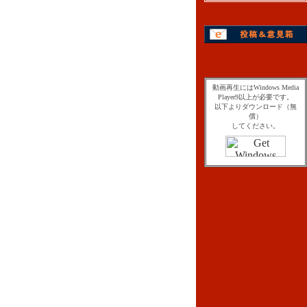
動画再生にはWindows Media
Player9以上が必要です。
以下よりダウンロード（無
償）
してください。