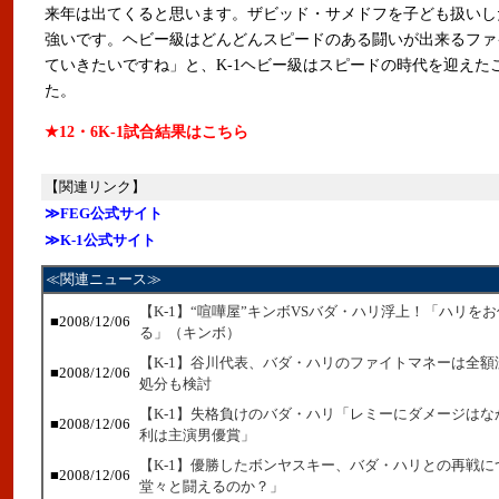
来年は出てくると思います。ザビッド・サメドフを子ども扱いし
強いです。ヘビー級はどんどんスピードのある闘いが出来るファ
ていきたいですね」と、K-1ヘビー級はスピードの時代を迎えた
た。
★12・6K-1試合結果はこちら
【関連リンク】
≫FEG公式サイト
≫K-1公式サイト
≪関連ニュース≫
【K-1】“喧嘩屋”キンボVSバダ・ハリ浮上！「ハリを
■2008/12/06
る」（キンボ）
【K-1】谷川代表、バダ・ハリのファイトマネーは全
■2008/12/06
処分も検討
【K-1】失格負けのバダ・ハリ「レミーにダメージは
■2008/12/06
利は主演男優賞」
【K-1】優勝したボンヤスキー、バダ・ハリとの再戦に
■2008/12/06
堂々と闘えるのか？」