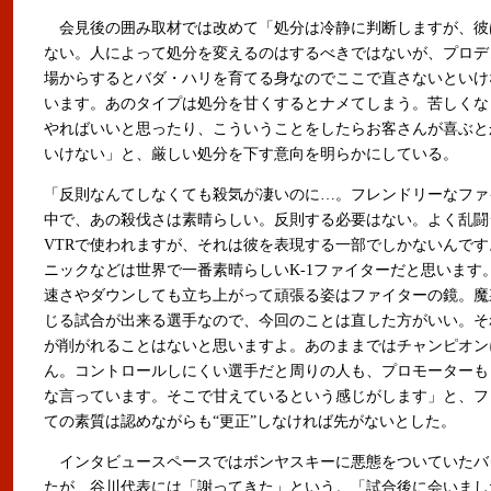
会見後の囲み取材では改めて「処分は冷静に判断しますが、彼
ない。人によって処分を変えるのはするべきではないが、プロデ
場からするとバダ・ハリを育てる身なのでここで直さないといけ
います。あのタイプは処分を甘くするとナメてしまう。苦しくな
やればいいと思ったり、こういうことをしたらお客さんが喜ぶと
いけない」と、厳しい処分を下す意向を明らかにしている。
「反則なんてしなくても殺気が凄いのに…。フレンドリーなファ
中で、あの殺伐さは素晴らしい。反則する必要はない。よく乱闘
VTRで使われますが、それは彼を表現する一部でしかないんで
ニックなどは世界で一番素晴らしいK-1ファイターだと思います
速さやダウンしても立ち上がって頑張る姿はファイターの鏡。魔
じる試合が出来る選手なので、今回のことは直した方がいい。そ
が削がれることはないと思いますよ。あのままではチャンピオン
ん。コントロールしにくい選手だと周りの人も、プロモーターも
な言っています。そこで甘えているという感じがします」と、フ
ての素質は認めながらも“更正”しなければ先がないとした。
インタビュースペースではボンヤスキーに悪態をついていたバ
たが、谷川代表には「謝ってきた」という。「試合後に会いまし