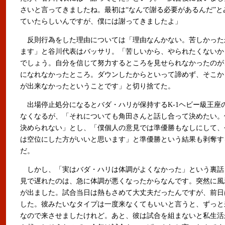
さいと言ってきましたね。最初は“なんで謝る必要があるんだ”と
ていたらしいんですが、僕には謝ってきましたよ」
反則行為をした理由については「理由なんかない。苦しかった
ます」と谷川代表はバッサリ。「苦しいから、やられたくないか
でしょう。自分を信じて努力するところを見せられなかったのが
になれなかったところ。ダウンしたからといって諦めず、そこか
が出来なかったということです」と切り捨てた。
出場停止処分になるとバダ・ハリが保持するK-1ヘビー級王座
なくなるが、「それについても角田さんと話し合って決めたい。
決められない」とし、「僕個人の意見では準優勝もなしにして、
は空位にした方がいいと思います」と準優勝という結果も剥奪す
だ。
しかし、「実はバダ・ハリは体調がよくなかった」という裏話
見で遅れたのは、急に体調が悪くなったからなんです。突然に風
が出ました。試合当日は熱もさめて大丈夫だったんですが、前日
した。彼みたいなタイプは一度来なくてもいいと言うと、ずっと
なので来させましたけれど。あと、彼は試合を組まないと私生活