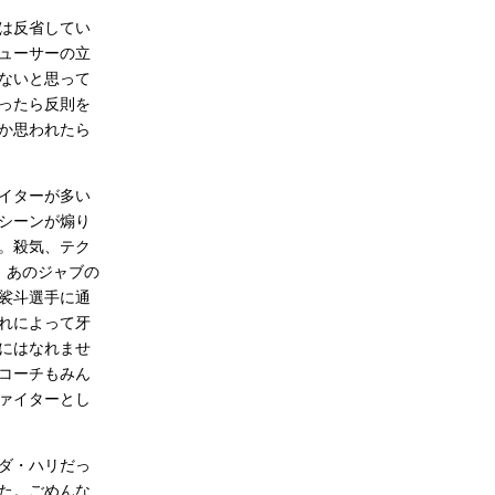
は反省してい
ューサーの立
ないと思って
ったら反則を
か思われたら
イターが多い
シーンが煽り
す。殺気、テク
。あのジャブの
裟斗選手に通
れによって牙
にはなれませ
コーチもみん
ァイターとし
ダ・ハリだっ
た。ごめんな