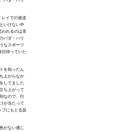
、バダ・ハリ
ィレイでの放送
といけない中
思われるのは非
のバダ・ハリ
うなスポーツ
数日待っていた
トを知ったん
ち上がらなか
をしてました
立ち上がって
則なので、行
けが当たって
ップにもとる反
色がない感じ