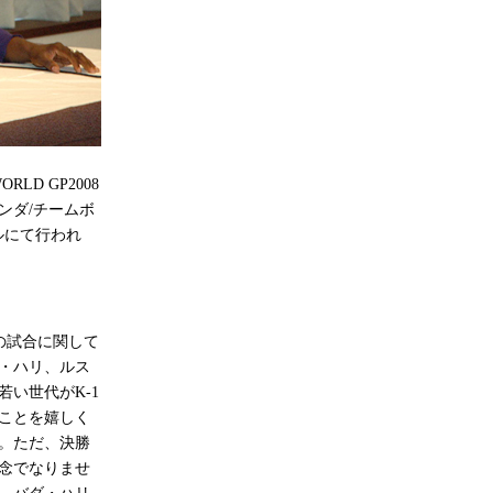
D GP2008
ンダ/チームボ
ルにて行われ
の試合に関して
・ハリ、ルス
い世代がK-1
ことを嬉しく
。ただ、決勝
念でなりませ