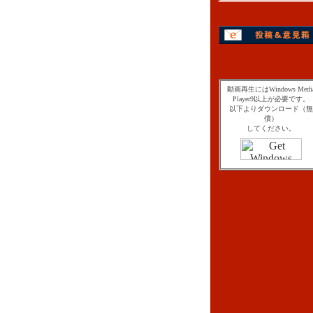
動画再生にはWindows Medi
Player9以上が必要です。
以下よりダウンロード（無
償）
してください。