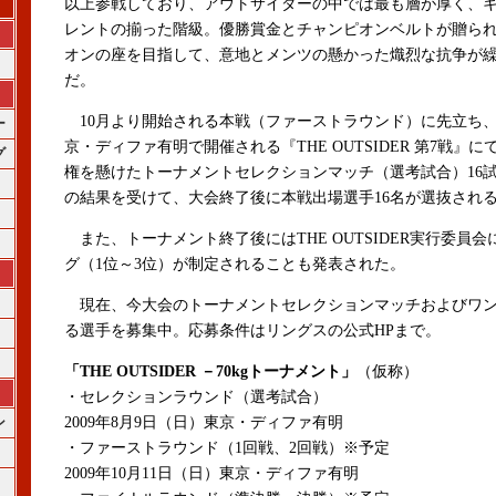
以上参戦しており、アウトサイダーの中では最も層が厚く、
レントの揃った階級。優勝賞金とチャンピオンベルトが贈ら
オンの座を目指して、意地とメンツの懸かった熾烈な抗争が
だ。
10月より開始される本戦（ファーストラウンド）に先立ち、
ー
京・ディファ有明で開催される『THE OUTSIDER 第7戦』
グ
権を懸けたトーナメントセレクションマッチ（選考試合）16
の結果を受けて、大会終了後に本戦出場選手16名が選抜され
また、トーナメント終了後にはTHE OUTSIDER実行委員
グ（1位～3位）が制定されることも発表された。
現在、今大会のトーナメントセレクションマッチおよびワン
る選手を募集中。応募条件はリングスの公式HPまで。
「THE OUTSIDER －70kgトーナメント」
（仮称）
・セレクションラウンド（選考試合）
ン
2009年8月9日（日）東京・ディファ有明
・ファーストラウンド（1回戦、2回戦）※予定
2009年10月11日（日）東京・ディファ有明