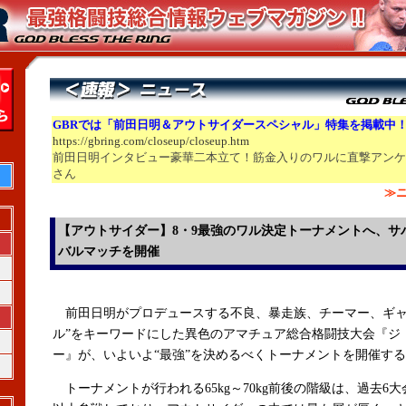
GBRでは「前田日明＆アウトサイダースペシャル」特集を掲載中
https://gbring.com/closeup/closeup.htm
前田日明インタビュー豪華二本立て！筋金入りのワルに直撃アンケ
さん
≫ニ
【アウトサイダー】8・9最強のワル決定トーナメントへ、サ
バルマッチを開催
前田日明がプロデュースする不良、暴走族、チーマー、ギャ
ル”をキーワードにした異色のアマチュア総合格闘技大会『ジ
ー』が、いよいよ“最強”を決めるべくトーナメントを開催す
トーナメントが行われる65kg～70kg前後の階級は、過去6大