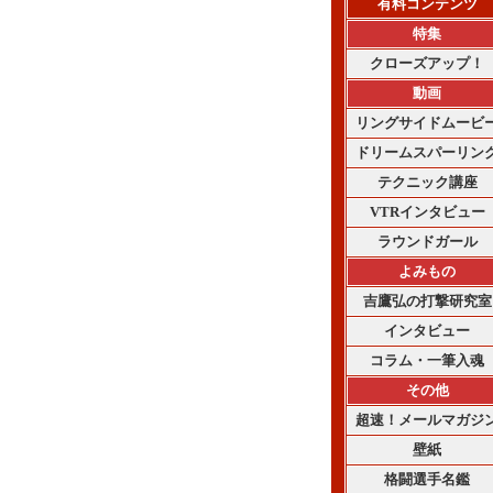
有料コンテンツ
特集
クローズアップ！
動画
リングサイドムービ
ドリームスパーリン
テクニック講座
VTRインタビュー
ラウンドガール
よみもの
吉鷹弘の打撃研究室
インタビュー
コラム・一筆入魂
その他
超速！メールマガジ
壁紙
格闘選手名鑑