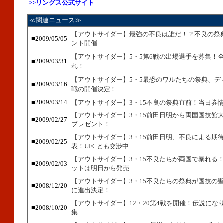
>>リングス公式サイト
≪関連ニュース≫
【アウトサイダー】最強の不良は誰だ！？不良の祭
■2009/05/05
ント開催
【アウトサイダー】5・5第6戦の出場選手を募集！
■2009/03/31
れ！
【アウトサイダー】5・5最恐のワルたちの祭典、デ
■2009/03/16
戦の開催決定！
■2009/03/14
【アウトサイダー】3・15不良の祭典直前！当日券
【アウトサイダー】3・15前田日明から両国国技館
■2009/02/27
プレゼント！
【アウトサイダー】3・15前田日明、不良による期
■2009/02/25
表！UFCとも交渉中
【アウトサイダー】3・15不良たちが両国で暴れる
■2009/02/03
ットは明日から発売
【アウトサイダー】3・15不良たちの祭典が国技の
■2008/12/20
に進出決定！
【アウトサイダー】12・20第4戦を開催！伝説にな
■2008/10/20
集