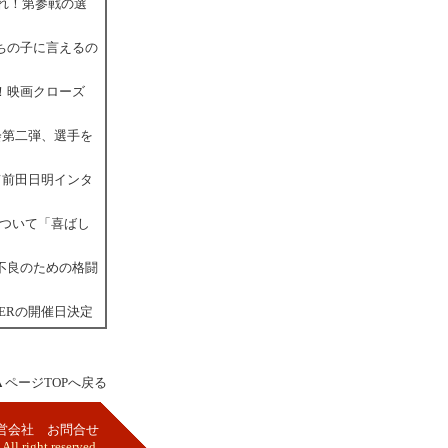
まれ！第参戦の選
ちの子に言えるの
！映画クローズ
会第二弾、選手を
て前田日明インタ
について「喜ばし
不良のための格闘
DERの開催日決定
▲ページTOPへ戻る
営会社
お問合せ
l right reserved.