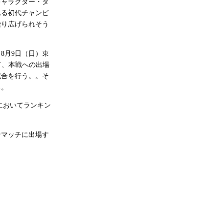
キャラクター・タ
れる初代チャンピ
繰り広げられそう
8月9日（日）東
にて、本戦への出場
試合を行う。。そ
る。
会においてランキン
マッチに出場す