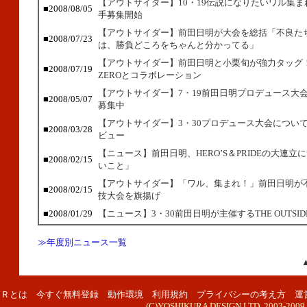
【アウトサイダー】10・19伝説になりたいワル集
■2008/08/05
手募集開始
【アウトサイダー】前田日明が大会を総括「不良た
■2008/07/23
は、勝負どころをちゃんと分かってる」
【アウトサイダー】前田日明と小栗旬が強力タッグ
■2008/07/19
ZEROとコラボレーション
【アウトサイダー】7・19前田日明プロデュース大
■2008/05/07
募集中
【アウトサイダー】3・30プロデュース大会につい
■2008/03/28
ビュー
【ニュース】前田日明、HERO’S＆PRIDEの大連立
■2008/02/15
いこと」
【アウトサイダー】「ワル、集まれ！」前田日明が
■2008/02/15
技大会を旗揚げ
■2008/01/29
【ニュース】3・30前田日明が主催するTHE OUTSI
≫年度別ニュース一覧
ＢＲとは
今すぐ無料登録
動作環境
利用規約
プライバシーの考え方
運
(C)YOSHIKURA DESIGN,LTD. 2003-2009. Al