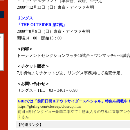
・ファイナルラウンド（準決勝、決勝）※予定
2009年12月13日（日）東京・ディファ有明
リングス
「THE OUTSIDER 第7戦」
2009年8月9日（日）東京・ディファ有明
a
開場14：00 開始15：00
＜内容＞
トーナメントセレクションマッチ16試合＋ワンマッチ6～8試
＜チケット販売＞
7月初旬よりチケットぴあ、リングス事務局にて発売予定。
＜お問い合わせ＞
リングス＝TEL：03－3461－6698
GBRでは「前田日明＆アウトサイダースペシャル」特集を掲載中
https://gbring.com/closeup/closeup.htm
前田日明インタビュー豪華二本立て！筋金入りのワルに直撃アン
くさん
【関連リンク】