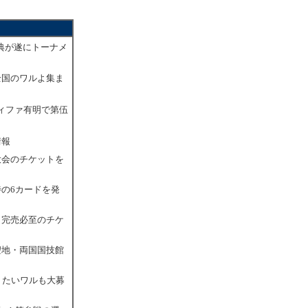
典が遂にトーナメ
全国のワルよ集ま
ィファ有明で第伍
情報
大会のチケットを
待の6カードを発
！完売必至のチケ
聖地・両国国技館
りたいワルも大募