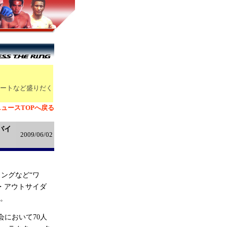
！
ートなど盛りだく
ュースTOPへ戻る
バイ
2009/06/02
ングなど“ワ
・アウトサイダ
る。
会において70人