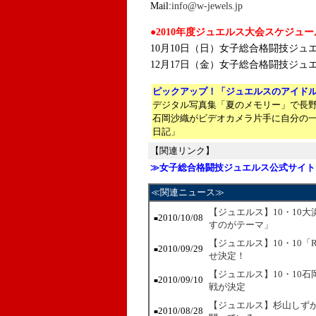
Mail:
info@w-jewels.jp
●2010年度ジュエルス大会スケジュー
10月10日（日）女子総合格闘技ジュエルス 
12月17日（金）女子総合格闘技ジュエル
ピックアップ！「ジュエルスのアイド
デジタル写真集「夏のメモリー」で長
石岡沙織がビデオカメラ片手に自分の
日記」
【関連リンク】
≫女子総合格闘技ジュエルス公式サイト
≪関連ニュース≫
【ジュエルス】10・10
2010/10/08
■
すのがテーマ」
【ジュエルス】10・10「RO
2010/09/29
■
せ決定！
【ジュエルス】10・10
2010/09/10
■
戦が決定
【ジュエルス】杉山しずか
2010/08/28
■