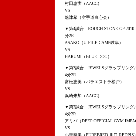
村田恵実（AACC）
VS
魅津希（空手道白心会）
▼第4試合 ROUGH STONE GP 201
分2R
ASAKO（U-FILE CAMP岐阜）
VS
HARUMI（BLUE DOG）
▼第3試合 JEWELSグラップリングル
4分2R
富松恵美（パラエストラ松戸）
VS
浜崎朱加（AACC）
▼第2試合
JEWELSグラップリング
4分2R
アミバ（DEEP OFFICIAL GYM IMP
VS
小寺麻美（PUREBRED 川口 REDPIS