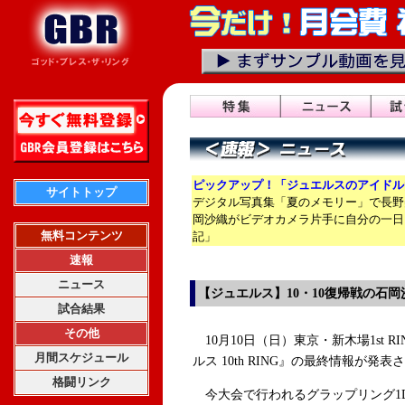
ピックアップ！「ジュエルスのアイドル
サイトトップ
デジタル写真集「夏のメモリー」で長野
岡沙織がビデオカメラ片手に自分の一日
無料コンテンツ
記」
速報
ニュース
【ジュエルス】10・10復帰戦の石
試合結果
その他
10月10日（日）東京・新木場1st 
月間スケジュール
ルス 10th RING』の最終情報が発表
格闘リンク
今大会で行われるグラップリング1D