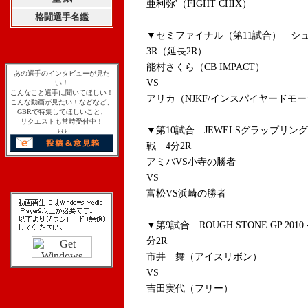
亜利弥'（FIGHT CHIX）
格闘選手名鑑
▼セミファイナル（第11試合） シュ
3R（延長2R）
能村さくら（CB IMPACT）
あの選手のインタビューが見た
VS
い！
こんなこと選手に聞いてほしい！
アリカ（NJKF/インスパイヤードモ
こんな動画が見たい！などなど、
GBRで特集してほしいこと、
リクエストも常時受付中！
▼第10試合 JEWELSグラップリングル
↓↓↓
戦 4分2R
アミバVS小寺の勝者
VS
富松VS浜崎の勝者
▼第9試合 ROUGH STONE GP 201
分2R
市井 舞（アイスリボン）
VS
吉田実代（フリー）