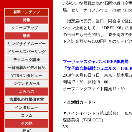
が決定。復帰戦に臨む石岡沙織（空手
場。セリーナ（ノルウェー/team hellb
有料コンテンツ
特集
指定席は完売。当日、同会場で昼に開
クローズアップ！
ション企画として、『DEEP-X6』の
の当日券も発売開始し、昼夜両方の
動画
ト合計金額から1000円引きのサー
リングサイドムービー
ドリームスパーリング
テクニック講座
マーヴェラスジャパン/DEEP事務局
一日密着&ビデオ日記
「女子総合格闘技ジュエルス 10th R
2010年10月10日（日）東京・新木場1st
VTRインタビュー
開場17：30 開始18：00
ラウンドガール
オープニングファイト開始17：50
よみもの
吉鷹弘の打撃研究室
＜全対戦カード＞
インタビュー
▼メインイベント（第12試合） JEWE
コラム
森藤美樹（T-BLOOD）
その他
VS
壁 紙