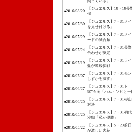
闘っている」
【ジュエルス】10・10
2010/08/20
■
催
【ジュエルス】7・31メ
2010/07/30
■
を見せ付ける」
【ジュエルス】7・31メ
2010/07/29
■
ードの試合順
【ジュエルス】7・31長
2010/07/24
■
合わせが決定
【ジュエルス】7・31ラ
2010/07/19
■
藍が連続参戦
【ジュエルス】7・31モ
2010/07/07
■
しずかを潰す」
【ジュエルス】7・31ト
2010/06/27
■
家”石岡「ハム・ソヒと一
【ジュエルス】7・31杉
2010/06/25
■
対決
【ジュエルス】7・31初
2010/05/25
■
沙織「私が優勝」
【ジュエルス】5・23前
2010/05/22
■
が激しい火花