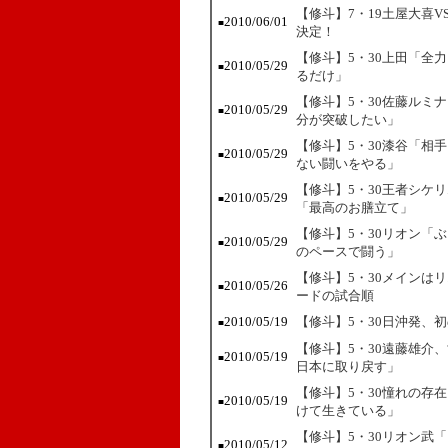
【修斗】7・19土屋大喜
2010/06/01
■
決定！
【修斗】5・30上田「全
2010/05/29
■
るだけ」
【修斗】5・30佐藤ルミ
2010/05/29
■
分が突破したい」
【修斗】5・30漆谷「相
2010/05/29
■
ない闘いをやる」
【修斗】5・30王者シケ
2010/05/29
■
「最高のお膳立て」
【修斗】5・30リオン「
2010/05/29
■
のペースで闘う」
【修斗】5・30メインは
2010/05/26
■
ードの試合順
2010/05/19
【修斗】5・30日沖発、
■
【修斗】5・30遠藤雄介
2010/05/19
■
日本に取り戻す」
【修斗】5・30憧れの存
2010/05/19
■
けて生きている」
【修斗】5・30リオン武
2010/05/12
■