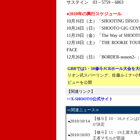
サステイン 03－5759－6863
●2010年の興行スケジュール
10月16日（土）「SHOOTING DISC
10月24日（日）「SHOOTO GIG CE
11月19日（金）「The Way of SH
12月18日（土）「THE ROOKIE TO
FACE
12月26日（日）「BORDER-seaso
GBRでは5・30修斗JCBホール大会を
リオン武スパーリング、佐藤ルミナ×小
ビューを公開
【関連リンク】
>>X-SHOOTO公式サイト
≪関連ニュース≫
【修斗】10・16メインは
2010/10/14
■
が決定
【修斗】11・19土屋大喜
2010/10/03
■
王者マモルが凱旋