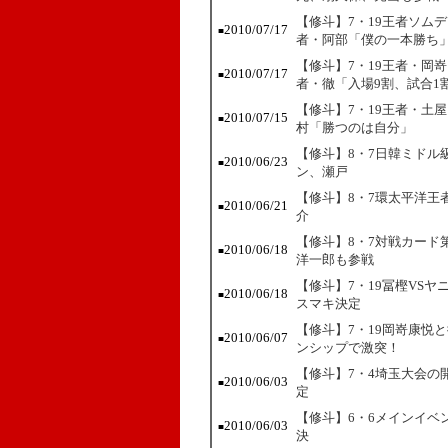
【修斗】7・19王者ソム
2010/07/17
■
者・阿部「僕の一本勝ち
【修斗】7・19王者・岡
2010/07/17
■
者・徹「入場9割、試合1
【修斗】7・19王者・土
2010/07/15
■
村「勝つのは自分」
【修斗】8・7日韓ミドル
2010/06/23
■
ン、瀬戸
【修斗】8・7環太平洋王
2010/06/21
■
介
【修斗】8・7対戦カード
2010/06/18
■
洋一郎も参戦
【修斗】7・19冨樫VS
2010/06/18
■
スマキ決定
【修斗】7・19岡嵜康悦
2010/06/07
■
ンシップで激突！
【修斗】7・4埼玉大会の
2010/06/03
■
定
【修斗】6・6メインイベ
2010/06/03
■
決