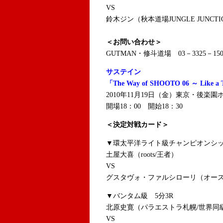
VS
鈴木ジン（秋本道場JUNGLE JUNCTI
＜お問い合わせ＞
GUTMAN・修斗道場 03－3325－150
サステイン
「The Way of SHOOTO 06 ～ Like a T
2010年11月19日（金）東京・後楽園
開場18：00 開始18：30
＜決定対戦カード＞
▼環太平洋ライト級チャンピオンシッ
土屋大喜（roots/王者）
VS
グスタヴォ・ファルシローリ（オースト
▼バンタム級 5分3R
北原史寛（パラエストラ札幌/世界同
VS