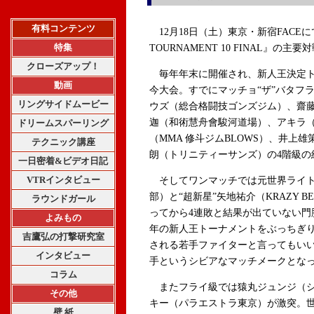
有料コンテンツ
12月18日（土）東京・新宿FACEにて
特集
TOURNAMENT 10 FINAL』の
クローズアップ！
毎年年末に開催され、新人王決定ト
動画
今大会。すでにマッチョ“ザ”バタフ
リングサイドムービー
ウズ（総合格闘技ゴンズジム）、齋藤
迦（和術慧舟會駿河道場）、アキラ（
ドリームスパーリング
（MMA 修斗ジムBLOWS）、井上雄策（
テクニック講座
朗（トリニティーサンズ）の4階級の
一日密着&ビデオ日記
VTRインタビュー
そしてワンマッチでは元世界ライト
部）と“超新星”矢地祐介（KRAZY 
ラウンドガール
ってから4連敗と結果が出ていない門
よみもの
年の新人王トーナメントをぶっちぎり
吉鷹弘の打撃研究室
される若手ファイターと言ってもいい
インタビュー
手というシビアなマッチメークとな
コラム
またフライ級では猿丸ジュンジ（シ
その他
キー（パラエストラ東京）が激突。世
壁 紙