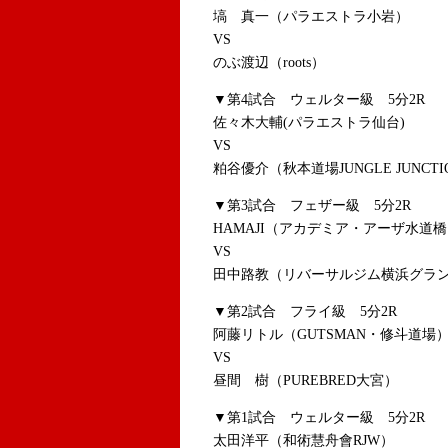
塙 真一（パラエストラ小岩）
VS
のぶ渡辺（roots）
▼第4試合 ウェルター級 5分2R
佐々木大輔(パラエストラ仙台)
VS
粕谷優介（秋本道場JUNGLE JUNCTI
▼第3試合 フェザー級 5分2R
HAMAJI（アカデミア・アーザ水道
VS
田中路教（リバーサルジム横浜グラ
▼第2試合 フライ級 5分2R
阿藤リトル（GUTSMAN・修斗道場
VS
昼間 樹（PUREBRED大宮）
▼第1試合 ウェルター級 5分2R
太田洋平（和術慧舟會RJW）