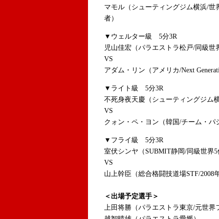
マモル（シューティングジム横浜/世界
者）
▼ウェルター級 5分3R
児山佳宏（パラエストラ松戸/同級世
VS
アダム・リン（アメリカ/Next Generat
▼ライト級 5分3R
不死身夜天慶（シューティングジム横
VS
クォン・ペ・ヨン（韓国/チーム・パシ
▼フライ級 5分3R
室伏シンヤ（SUBMIT静岡/同級世界
VS
山上幹臣（総合格闘技道場STF/200
＜出場予定選手＞
上田将勝（パラエストラ東京/元世界
越智晴雄（パラエストラ愛媛）