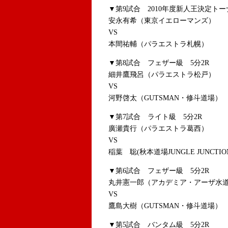
▼第9試合 2010年度新人王決定ト
安永有希（東京イエローマンズ）
VS
本間祐輔（パラエストラ札幌）
▼第8試合 フェザー級 5分2R
細井鷹飛呂（パラエストラ松戸）
VS
河野啓太（GUTSMAN・修斗道場）
▼第7試合 ライト級 5分2R
廣瀬貴行（パラエストラ葛西）
VS
稲葉 聡(秋本道場JUNGLE JUNCTIO
▼第6試合 フェザー級 5分2R
丸井憲一郎（アカデミア・アーザ水
VS
鷹島大樹（GUTSMAN・修斗道場）
▼第5試合 バンタム級 5分2R