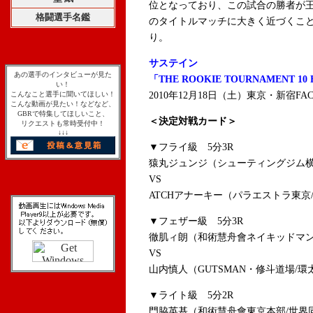
位となっており、この試合の勝者が王
格闘選手名鑑
のタイトルマッチに大きく近づくこ
り。
サステイン
あの選手のインタビューが見た
「THE ROOKIE TOURNAMENT 10 
い！
こんなこと選手に聞いてほしい！
2010年12月18日（土）東京・新宿FAC
こんな動画が見たい！などなど、
GBRで特集してほしいこと、
＜決定対戦カード＞
リクエストも常時受付中！
↓↓↓
▼フライ級 5分3R
猿丸ジュンジ（シューティングジム横
VS
ATCHアナーキー（パラエストラ東京
▼フェザー級 5分3R
徹肌ィ朗（和術慧舟會ネイキッドマン
VS
山内慎人（GUTSMAN・修斗道場/環
▼ライト級 5分2R
門脇英基（和術慧舟會東京本部/世界