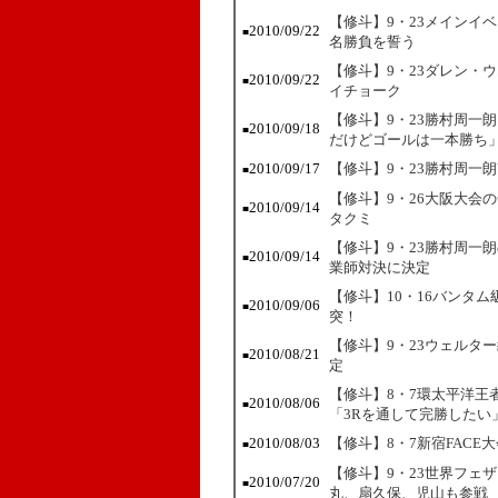
【修斗】9・23メインイ
2010/09/22
■
名勝負を誓う
【修斗】9・23ダレン・
2010/09/22
■
イチョーク
【修斗】9・23勝村周一
2010/09/18
■
だけどゴールは一本勝ち
2010/09/17
【修斗】9・23勝村周一
■
【修斗】9・26大阪大会
2010/09/14
■
タクミ
【修斗】9・23勝村周一
2010/09/14
■
業師対決に決定
【修斗】10・16バンタ
2010/09/06
■
突！
【修斗】9・23ウェルタ
2010/08/21
■
定
【修斗】8・7環太平洋王
2010/08/06
■
「3Rを通して完勝したい
2010/08/03
【修斗】8・7新宿FAC
■
【修斗】9・23世界フェ
2010/07/20
■
丸、扇久保、児山も参戦