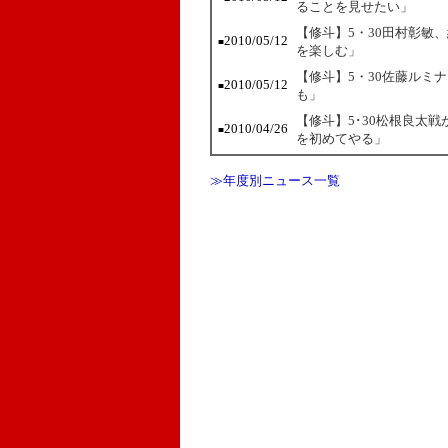
ることを見せたい」
【修斗】5・30田村彰敏
2010/05/12
■
を楽しむ」
【修斗】5・30佐藤ルミ
2010/05/12
■
も」
【修斗】5･30松根良太
2010/04/26
■
を初めてやる」
≫年度別ニュース一覧