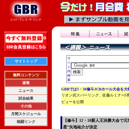
サ
サイトトップ
イ
ト
内
無料コンテンツ
検
索
速報
GBRでは5・30修斗JCBホール大会を
ニュース
リオン武スパーリング、佐藤ルミナ×小
試合結果
ビューを公開
その他
月間スケジュール
【修斗】12・18新人王決勝大会で元
格闘リンク
星”矢地祐介が決定