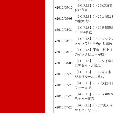
【J-GIRLS】9・20
2010/09/10
■
合い宣言
【J-GIRLS】9・20
2010/09/08
■
の集大成!?
【J-GIRLS】9・20
2010/08/31
■
PIRIKA参戦
【J-GIRLS】9・20
2010/08/19
■
メインでLittle tigerと激突
【J-GIRLS】王者・
2010/08/18
■
のインタビューが届く
【J-GIRLS】8・12
2010/08/09
■
世界タイトル戦に
【J-GIRLS】8・12
2010/07/29
■
ジありルールに挑む
【J-GIRLS】7・25決
2010/07/23
■
フォーまで
【J-GIRLS】7・25J
2010/07/22
■
己チュー宣言
【J-GIRLS】7・25
2010/07/20
■
サイクになって」