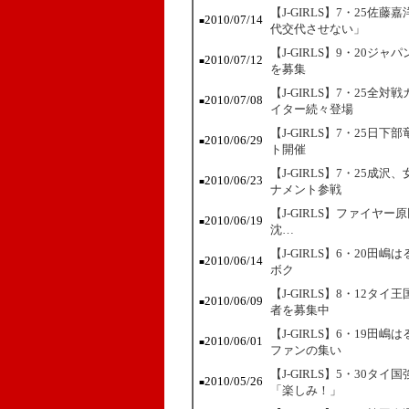
【J-GIRLS】7・25
2010/07/14
■
代交代させない」
【J-GIRLS】9・20
2010/07/12
■
を募集
【J-GIRLS】7・25
2010/07/08
■
イター続々登場
【J-GIRLS】7・25日
2010/06/29
■
ト開催
【J-GIRLS】7・25
2010/06/23
■
ナメント参戦
【J-GIRLS】ファイ
2010/06/19
■
沈…
【J-GIRLS】6・20
2010/06/14
■
ボク
【J-GIRLS】8・12
2010/06/09
■
者を募集中
【J-GIRLS】6・19
2010/06/01
■
ファンの集い
【J-GIRLS】5・30タイ国
2010/05/26
■
「楽しみ！」