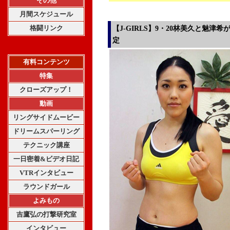
その他
月間スケジュール
格闘リンク
【J-GIRLS】9・20林美久と魅
定
有料コンテンツ
特集
クローズアップ！
動画
リングサイドムービー
ドリームスパーリング
テクニック講座
一日密着&ビデオ日記
VTRインタビュー
ラウンドガール
よみもの
吉鷹弘の打撃研究室
インタビュー