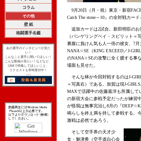
コラム
9月20日（月・祝）東京・新宿FACEにて
その他
Catch The stone～10』の全対
壁 紙
追加カードは2試合。新田明臣のお
格闘選手名鑑
（バンゲリングベイ・スピリット＝
裏腹に負けん気も人一倍の彼女、7月大
あの選手のインタビューが見た
NANA☆SE（KING EXCEED／J
い！
こんなこと選手に聞いてほしい！
のNANA☆SEの攻撃に全く臆する
こんな動画が見たい！などなど、
場面も見せた。
GBRで特集してほしいこと、
リクエストも常時受付中！
↓↓↓
そんな林が今回対戦するのはJ-GIR
＝写真右）である。加賀は現J-GIRLS
MAXで活躍中の佐藤嘉洋も所属してい
の新宿大会に参戦予定だったが練習
が怪我は無事完治し8月の『DEEP☆
鳴らしを終え満を持して参戦する。
激戦は必然であろう。
そして空手界の天才少
女・魅津希（空手道白心会