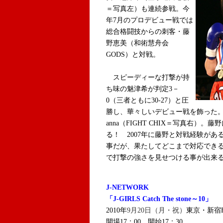
＝写真左）も連続参戦。今
年7月のプロデビュー戦では
総合格闘技からの刺客・藤
野恵美（和術慧舟会
GODS）と対戦。
スピーディーな打撃が持
ち味の魅津希が判定3－
0（三者ともに30-27）と圧
勝し、華々しいデビュー戦を飾った
anna（FIGHT CHIX＝写真右
る！ 2007年に藤野と対戦経験があ
事だが、果たしてどこまで対応でき
で打撃の強さを見せつける事が出来る
J-NETWORK
「J-GIRLS Catch The stone～10」
2010年
9月20日（月・祝）
東京・新宿F
開場17：00 開始17：30