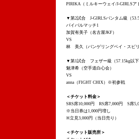
PIRIKA（ミルキーウェイ/J-GIRLS
▼第2試合 J-GIRLSバンタム級（5
バイバルマッチ1
加賀有美子（名古屋JKF）
VS
林 美久（バンゲリングベイ・スピ
▼第1試合 フェザー級（57.15kg以
魅津希（空手道白心会）
VS
anna（FIGHT CHIX）※初参戦
＜チケット料金＞
SRS席10,000円 RS席7,000円 S席5,
※当日券は1,000円増し
※立見3,000円（当日売り）
＜チケット販売所＞