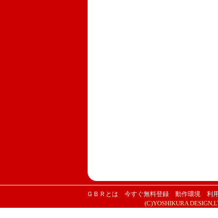
ＧＢＲとは
今すぐ無料登録
動作環境
利
(C)YOSHIKURA DESIGN,LTD.