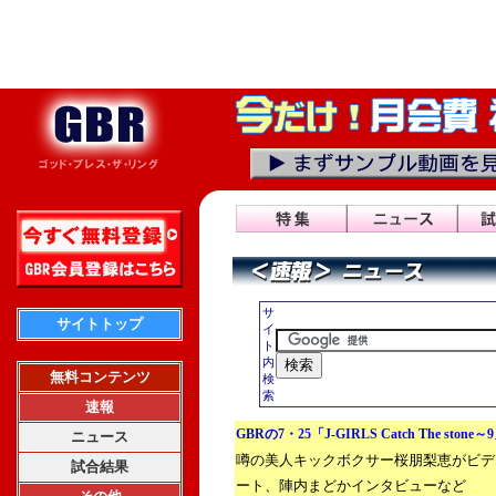
サ
サイトトップ
イ
ト
内
無料コンテンツ
検
索
速報
GBRの7・25「J-GIRLS Catch The stone
ニュース
噂の美人キックボクサー桜朋梨恵がビデ
試合結果
ート、陣内まどかインタビューなど