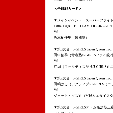
＜全対戦カード＞
▼メインイベント スーパーファイト 
Little Tiger（F・TEAM TIGER/J
VS
坂本柚佳里（錬成塾）
▼第8試合 J-GIRLS Japan Queen 
田中佑季（青春塾/J-GIRLSフライ級
VS
紅絹（フォルティス渋谷/J-GIRLSミ
▼第7試合 J-GIRLS Japan Queen 
田嶋はる（アクティブJ/J-GIRLSミ
VS
ジェット・イズミ（M16ムエタイスタイル
▼第6試合 J-GIRLSアトム級次