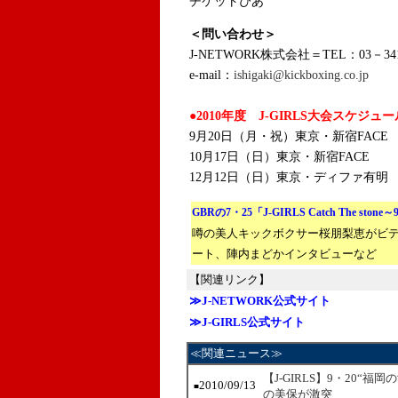
チケットぴあ
＜問い合わせ＞
J-NETWORK株式会社＝TEL：03－341
e-mail：
ishigaki@kickboxing.co.jp
●2010年度 J-GIRLS大会スケジュー
9月20日（月・祝）東京・新宿FACE
10月17日（日）東京・新宿FACE
12月12日（日）東京・ディファ有明
GBRの7・25「J-GIRLS Catch The ston
噂の美人キックボクサー桜朋梨恵がビ
ート、陣内まどかインタビューなど
【関連リンク】
≫J-NETWORK公式サイト
≫J-GIRLS公式サイト
≪関連ニュース≫
【J-GIRLS】9・20
2010/09/13
■
の美保が激突