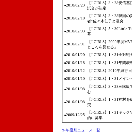
【J-GIRLS】3・28安
2010/02/23
■
試合が決定
【J-GIRLS】3・28
2010/02/18
■
者”佐々木仁子と激突
【J-GIRLS】5・30Lit
2010/02/03
■
幕
【J-GIRLS】2009年
2010/02/01
■
ところを見せる」
2010/01/20
【J-GIRLS】1・31全
■
2010/01/18
【J-GIRLS】1・31年
■
2010/01/12
【J-GIRLS】2010
■
2010/01/10
【J-GIRLS】1・31メ
■
【J-GIRLS】3・28
2010/01/08
■
む
【J-GIRLS】1・31神
2010/01/08
■
突
【J-GIRLS】1・31
2009/12/25
■
的に募集
≫年度別ニュース一覧