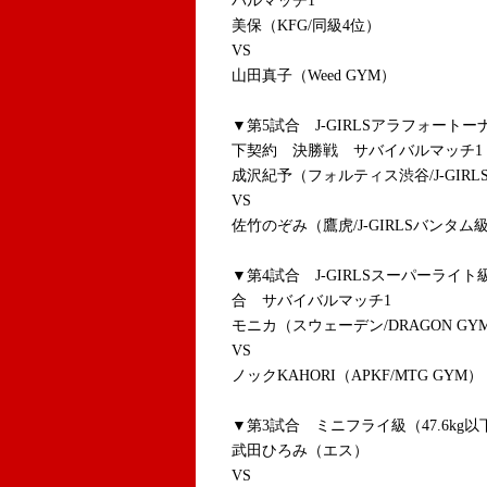
バルマッチ1
美保（KFG/同級4位）
VS
山田真子（Weed GYM）
▼第5試合 J-GIRLSアラフォートー
下契約 決勝戦 サバイバルマッチ1
成沢紀予（フォルティス渋谷/J-GIR
VS
佐竹のぞみ（鷹虎/J-GIRLSバンタム
▼第4試合 J-GIRLSスーパーライト
合 サバイバルマッチ1
モニカ（スウェーデン/DRAGON GYM/Muayt
VS
ノックKAHORI（APKF/MTG GYM）
▼第3試合 ミニフライ級（47.6kg以
武田ひろみ（エス）
VS