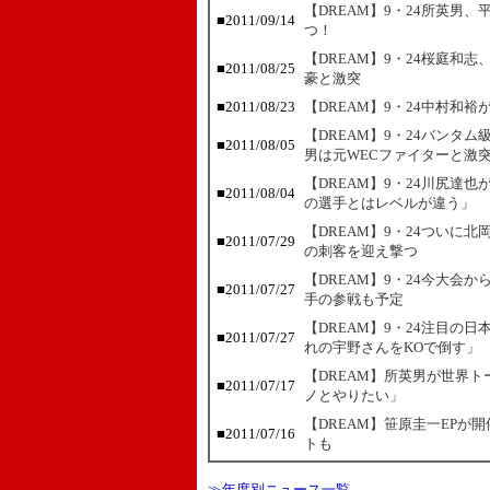
【DREAM】9・24所英男
■
2011/09/14
つ！
【DREAM】9・24桜庭和
■
2011/08/25
豪と激突
■
2011/08/23
【DREAM】9・24中村和裕
【DREAM】9・24バンタ
■
2011/08/05
男は元WECファイターと激
【DREAM】9・24川尻達
■
2011/08/04
の選手とはレベルが違う」
【DREAM】9・24ついに
■
2011/07/29
の刺客を迎え撃つ
【DREAM】9・24今大会
■
2011/07/27
手の参戦も予定
【DREAM】9・24注目の
■
2011/07/27
れの宇野さんをKOで倒す」
【DREAM】所英男が世界
■
2011/07/17
ノとやりたい」
【DREAM】笹原圭一EPが
■
2011/07/16
トも
≫年度別ニュース一覧