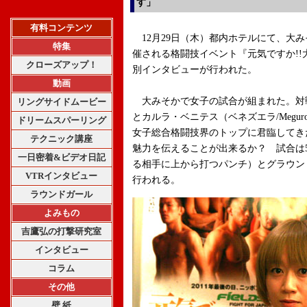
す」
有料コンテンツ
12月29日（木）都内ホテルにて、大
特集
催される格闘技イベント『元気ですか!!大
クローズアップ！
別インタビューが行われた。
動画
大みそかで女子の試合が組まれた。対戦
リングサイドムービー
とカルラ・ベニテス（ベネズエラ/Meguro Ro
ドリームスパーリング
女子総合格闘技界のトップに君臨してき
テクニック講座
魅力を伝えることが出来るか？ 試合は
一日密着&ビデオ日記
る相手に上から打つパンチ）とグラウン
VTRインタビュー
行われる。
ラウンドガール
よみもの
吉鷹弘の打撃研究室
インタビュー
コラム
その他
壁 紙