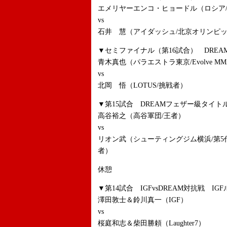
エメリヤーエンコ・ヒョードル（ロシア
vs
石井 慧（アイダッシュ/北京オリンピック
▼セミファイナル（第16試合） DREA
青木真也（パラエストラ東京/Evolve MM
vs
北岡 悟（LOTUS/挑戦者）
▼第15試合 DREAMフェザー級タイト
高谷裕之（高谷軍団/王者）
vs
リオン武（シューティングジム横浜/第5
者）
休憩
▼第14試合 IGFvsDREAM対抗戦 IG
澤田敦士＆鈴川真一（IGF）
vs
桜庭和志＆柴田勝頼（Laughter7）