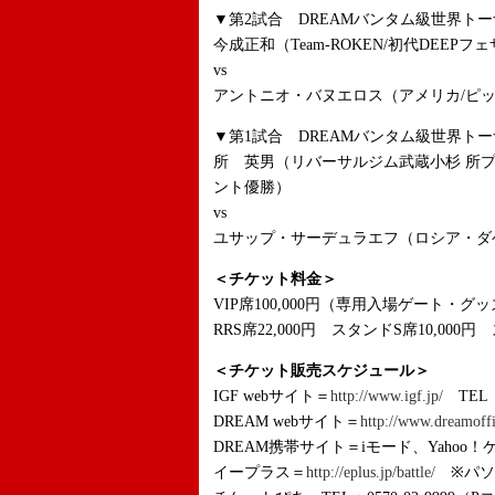
▼第2試合 DREAMバンタム級世界トー
今成正和（Team-ROKEN/初代DEEP
vs
アントニオ・バヌエロス（アメリカ/ピ
▼第1試合 DREAMバンタム級世界トー
所 英男（リバーサルジム武蔵小杉 所プ
ント優勝）
vs
ユサップ・サーデュラエフ（ロシア・ダゲスタン共
＜チケット料金＞
VIP席100,000円（専用入場ゲート・グ
RRS席22,000円 スタンドS席10,000円
＜チケット販売スケジュール＞
IGF webサイト＝
http://www.igf.jp/
TEL：
DREAM webサイト＝
http://www.dreamoffi
DREAM携帯サイト＝iモード、Yahoo！
イープラス＝
http://eplus.jp/battle/
※パソ