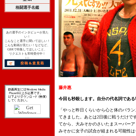
格闘選手名鑑
あの選手のインタビューが見た
い！
こんなこと選手に聞いてほしい！
こんな動画が見たい！などなど、
GBRで特集してほしいこと、
リクエストも常時受付中！
↓↓↓
藤井惠
今回も秒殺します。自分の代名詞である
「やっと昨日くらいから心と体のバラン
てきました。あとは2日後に戦うだけで
てから、大みそかのさいたまスーパーア
みそかに女子の試合が組まれる可能性は