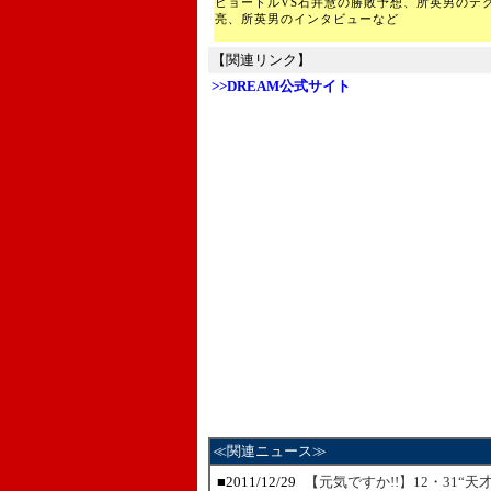
ヒョードルVS石井慧の勝敗予想、所英男のテ
亮、所英男のインタビューなど
【関連リンク】
>>DREAM公式サイト
≪関連ニュース≫
■
2011/12/29
【元気ですか!!】12・31“