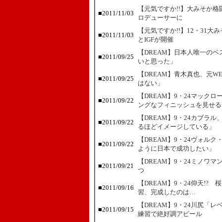
【元気ですか!!】大みそか
■
2011/11/03
ロデューサーに
【元気ですか!!】12・31大
■
2011/11/03
とIGFが開催
【DREAM】日本人唯一の
■
2011/09/25
いと思った」
【DREAM】青木真也、元
■
2011/09/25
はない」
【DREAM】9・24マック
■
2011/09/22
ングなフィニッシュを見せる
【DREAM】9・24カブラ
■
2011/09/22
るほどイメージしている」
【DREAM】9・24ヴォル
■
2011/09/22
ように日本で成功したい」
【DREAM】9・24ミノワ
■
2011/09/21
つ
【DREAM】9・24仰天!
■
2011/09/16
習、完成したのは…
【DREAM】9・24川尻「
■
2011/09/15
練習で絶好調アピール