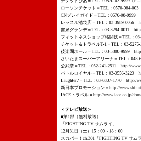
チケットぴあ＝TEL：0570-02-9999（Pコ
ローソンチケット＝TEL：0570-084-003
CNプレイガイド＝TEL：0570-08-9999
レッスル池袋店＝TEL：03-3989-0056
h
書泉グランデ＝TEL：03-3294-0011
htt
フィットネスショップ格闘技＝TEL：03-32
チケット＆トラベルT-1＝TEL：03-5275-
後楽園ホール＝TEL：03-5800-9999
htt
さいたまスーパーアリーナ＝TEL：048-60
公武堂＝TEL：052-241-2511
http://www
バトルロイヤル＝TEL：03-3556-3223
h
Laughter7＝TEL：03-6807-1770
http://
新日本プロモーション＝
http://www.shinni
IACEトラベル＝
http://www.iace.co.jp/dom
＜テレビ放送＞
■第1部（無料放送）
「FIGHTING TV サムライ」
12月31日（土）15：00～18：00
スカパー！ch.301「FIGHTING TV サ