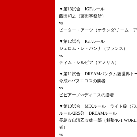
▼第13試合 IGFルール
藤田和之（藤田事務所）
vs
ピーター・アーツ（オランダ/チーム・
▼第12試合 IGFルール
ジェロム・レ・バンナ（フランス）
vs
ティム・シルビア（アメリカ）
▼第11試合 DREAMバンタム級世界ト
今成vsバヌエロスの勝者
vs
ビビアーノvsディニスの勝者
▼第10試合 MIXルール ライト級（73
ルール/2R5分 DREAMルール
長島☆自演乙☆雄一郎（魁塾/K-1 WORLD MAX 2
者）
vs