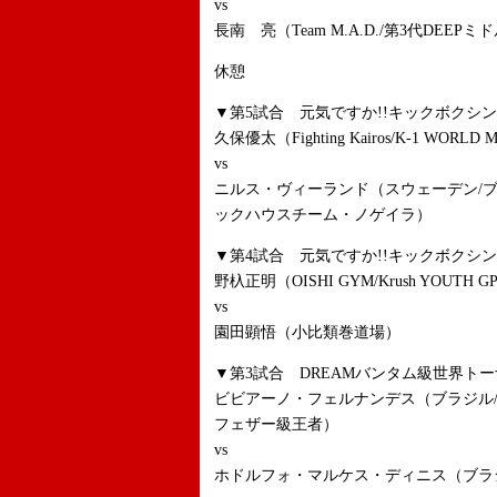
vs
長南 亮（Team M.A.D./第3代DEEP
休憩
▼第5試合 元気ですか!!キックボクシン
久保優太（Fighting Kairos/K-1 WORLD MA
vs
ニルス・ヴィーランド（スウェーデン/
ックハウスチーム・ノゲイラ）
▼第4試合 元気ですか!!キックボクシン
野杁正明（OISHI GYM/Krush YOUTH G
vs
園田顕悟（小比類巻道場）
▼第3試合 DREAMバンタム級世界トー
ビビアーノ・フェルナンデス（ブラジル/FIGH
フェザー級王者）
vs
ホドルフォ・マルケス・ディニス（ブラ