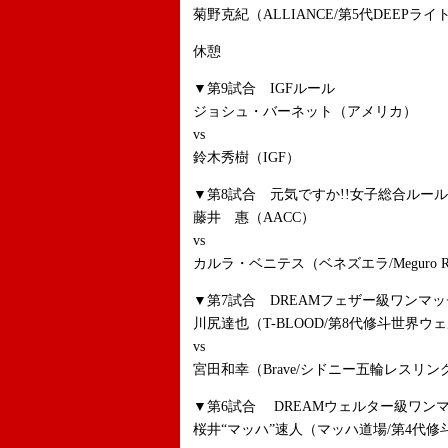
菊野克紀（ALLIANCE/第5代DEEPラ
休憩
▼第9試合 IGFルール
ジョシュ・バーネット（アメリカ）
vs
鈴木秀樹（IGF）
▼第8試合 元気ですか!!女子総合ルール 
藤井 惠（AACC）
vs
カルラ・ベニテス（ベネズエラ/Meguro Roquet
▼第7試合 DREAMフェザー級ワンマッ
川尻達也（T-BLOOD/第8代修斗世界ウ
vs
宮田和幸（Brave/シドニー五輪レスリン
▼第6試合 DREAMウェルター級ワンマ
桜井“マッハ”速人（マッハ道場/第4代