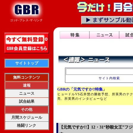
サイトトップ
無料コンテンツ
サイト内検索
速報
GBRの「元気ですか!!特集」
ニュース
ヒョードルVS石井慧の勝敗予想、所英男のテ
亮、所英男のインタビューなど
試合結果
その他
月間スケジュール
格闘リンク
【元気ですか!!】12・31“秒殺女王”