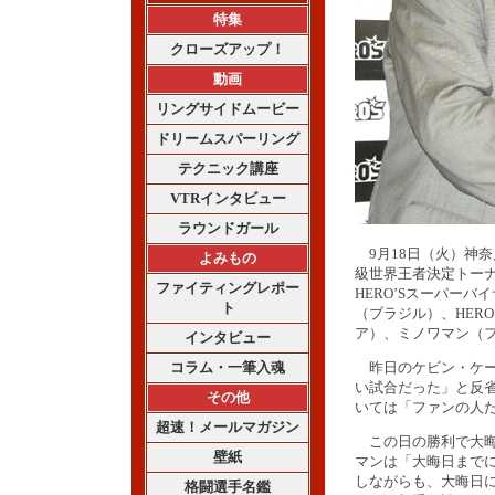
特集
クローズアップ！
動画
リングサイドムービー
ドリームスパーリング
テクニック講座
VTRインタビュー
ラウンドガール
9月18日（火）神奈川県
よみもの
級世界王者決定トー
ファイティングレポー
HERO’Sスーパーバイ
ト
（ブラジル）、HER
ア）、ミノワマン（
インタビュー
コラム・一筆入魂
昨日のケビン・ケー
い試合だった」と反省
その他
いては「ファンの人
超速！メールマガジン
この日の勝利で大晦日
壁紙
マンは「大晦日まで
しながらも、大晦日
格闘選手名鑑