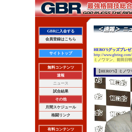
GBRに入会する
会員登録はこちら
HERO'S
グッズプレゼ
サイトトップ
http://www.gbring.com
ミノワマン、前田日明
無料コンテンツ
【HERO’S】ミノ
速報
ニュース
試合結果
その他
月間スケジュール
格闘リンク
有料コンテンツ