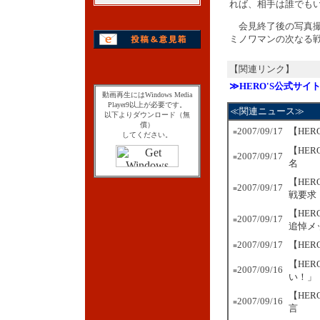
れば、相手は誰でも
会見終了後の写真撮
ミノワマンの次なる
【関連リンク】
≫HERO'S公式サイ
動画再生にはWindows Media
Player9以上が必要です。
≪関連ニュース≫
以下よりダウンロード（無
償）
2007/09/17
【HE
■
してください。
【HE
2007/09/17
■
名
【HER
2007/09/17
■
戦要求
【HE
2007/09/17
■
追悼メ
2007/09/17
【HE
■
【HE
2007/09/16
■
い！」
【HE
2007/09/16
■
言