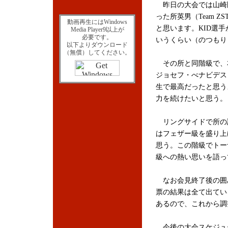
昨日の大会では山崎剛
った所英男（Team 
動画再生にはWindows
と思います。KID選
Media Player9以上が
必要です。
いうくらい（のつもり
以下よりダウンロード
（無償）してください。
その所と同階級で、本来
ジョセフ・べナビデス
生で最高だったと思う
力を続けたいと思う。
リングサイドで所の
はフェザー級を盛り上
思う。この階級でトー
級への熱い思いを語っ
なお会見終了後の囲み
票の結果は全て出てい
あるので、これから調
今後の大会スケジュー