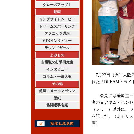
クローズアップ！
動画
リングサイドムービー
ドリームスパーリング
テクニック講座
VTRインタビュー
ラウンドガール
よみもの
吉鷹弘の打撃研究室
インタビュー
7月22日（火）大阪
コラム・一筆入魂
れた『DREAM.5 ラ
その他
超速！メールマガジン
会見には笹原圭一イ
壁紙
者のヨアキム・ハンセ
格闘選手名鑑
（フリー）以外に、ワ
を語った。（※アリス
席）