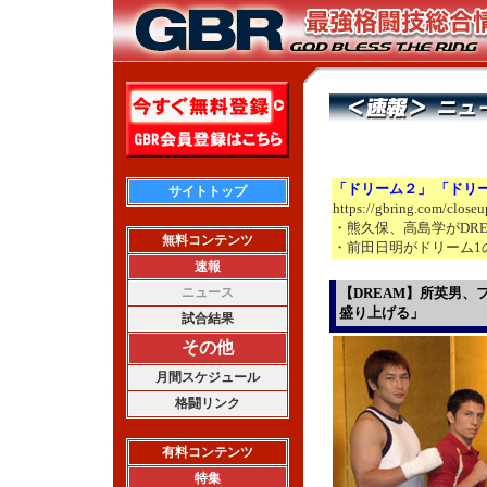
「ドリーム２」 「ドリ
サイトトップ
https://gbring.com/close
・熊久保、高島学がDRE
無料コンテンツ
・前田日明がドリーム1
速報
ニュース
【DREAM】所英男
盛り上げる」
試合結果
その他
月間スケジュール
格闘リンク
有料コンテンツ
特集