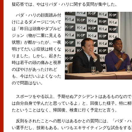
疑応答では、やはりバダ・ハリに関する質問が集中した。
バダ・ハリの顔面踏み付
けによるダメージについて
は「昨日は頭痛やダブルビ
ジョン（物が二重に見える
状態）が酷かったが、一夜
明けてだいぶ症状は軽くな
りました。しかし、起きた
時は若干の頭の痛みと視界
のぼやけがあったけれど
も、今はだいぶよくなった
ので問題はない。
スポーツをやる以上、予期せぬアクシデントはあるものなので
は自分自身で学んだと思っているよ」と、回復した様子。特に精
たということはなく、帰国後、検査に行く予定だと言う。
反則をされたことへの怒りはあるかとの質問には、「バダ・ハ
い選手だし、技術もある。いつもエキサイティングな試合をする