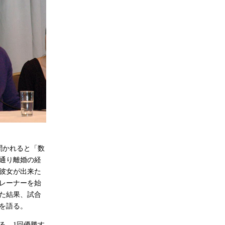
聞かれると「数
通り離婚の経
彼女が出来た
レーナーを始
た結果、試合
を語る。
る。1回優勝す