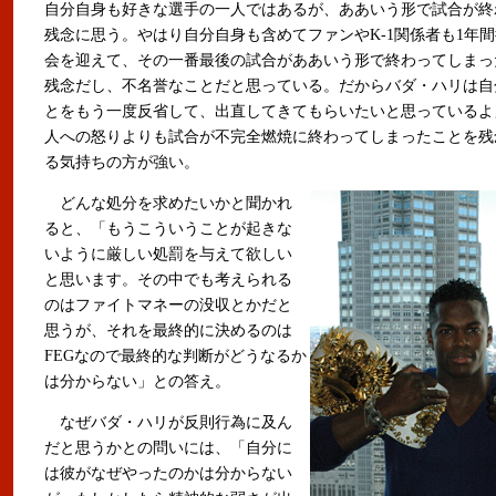
自分自身も好きな選手の一人ではあるが、ああいう形で試合が終
残念に思う。やはり自分自身も含めてファンやK-1関係者も1年
会を迎えて、その一番最後の試合がああいう形で終わってしまっ
残念だし、不名誉なことだと思っている。だからバダ・ハリは自
とをもう一度反省して、出直してきてもらいたいと思っているよ
人への怒りよりも試合が不完全燃焼に終わってしまったことを残
る気持ちの方が強い。
どんな処分を求めたいかと聞かれ
ると、「もうこういうことが起きな
いように厳しい処罰を与えて欲しい
と思います。その中でも考えられる
のはファイトマネーの没収とかだと
思うが、それを最終的に決めるのは
FEGなので最終的な判断がどうなるか
は分からない」との答え。
なぜバダ・ハリが反則行為に及ん
だと思うかとの問いには、「自分に
は彼がなぜやったのかは分からない