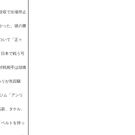
額没収で出場停止
なかった。彼の勝
ついて「正々
!「日本で戦う可
「対戦相手は頭痛
ハリが失踪騒
新ジム「アンリ
高萩、タケル、
「ベルトを持っ