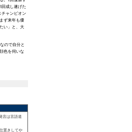
3回成し遂げた
スチャンピオン
。まず来年も優
たい」と、大
トなので自分と
顔色を伺いな
発言は言語道
お仕置きしてや