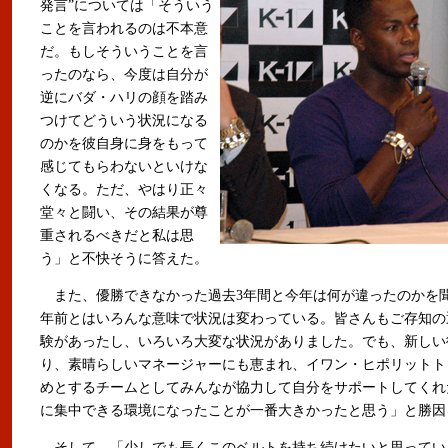
発言”については「そういう
ことを言われるのは不本意
だ。もしそういうことを言
ったのなら、今度は自分が
逆にバダ・ハリの顔を踏み
つけてどういう状況になる
のかを彼自身に身をもって
感じてもらわないといけな
くなる。ただ、やはり正々
堂々と闘い、その結果が尊
重されるべきだと私は思
う」と不快そうに答えた。
また、優勝できなかった過去3年間と今年は何が違ったのかを
年前とはいろんな意味で状況は変わっている。皆さんもご存知の
験があったし、いろいろ大変な状況がありました。でも、新しい
り、素晴らしいマネージャーにも恵まれ、イワン・ヒポリットト
めとするチームとしてみんなが協力して自分をサポートしてくれ
に集中できる環境になったことが一番大きかったと思う」と勝因
そして、「少しでも長くこのベルトを持ち続けたいと思ってい