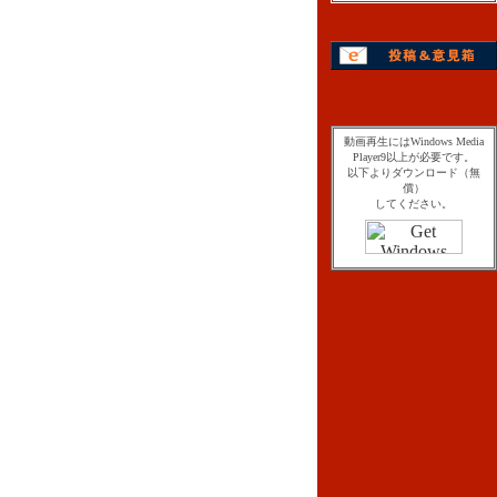
動画再生にはWindows Media
Player9以上が必要です。
以下よりダウンロード（無
償）
してください。