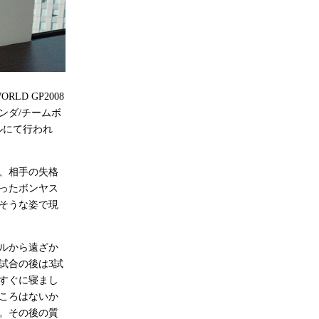
D GP2008
ンダ/チームボ
ルにて行われ
、相手の失格
飾ったボンヤス
そうな姿で現
ルから遠ざか
試合の後は3試
すぐに寝まし
ころはないか
。その後の質