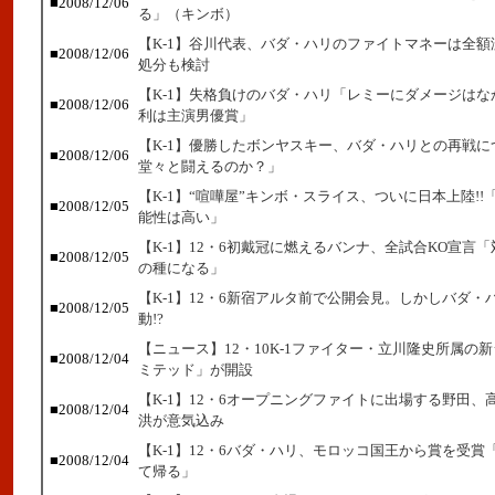
■2008/12/06
る」（キンボ）
【K-1】谷川代表、バダ・ハリのファイトマネーは全
■2008/12/06
処分も検討
【K-1】失格負けのバダ・ハリ「レミーにダメージは
■2008/12/06
利は主演男優賞」
【K-1】優勝したボンヤスキー、バダ・ハリとの再戦に
■2008/12/06
堂々と闘えるのか？」
【K-1】“喧嘩屋”キンボ・スライス、ついに日本上陸!
■2008/12/05
能性は高い」
【K-1】12・6初戴冠に燃えるバンナ、全試合KO宣言
■2008/12/05
の種になる」
【K-1】12・6新宿アルタ前で公開会見。しかしバダ・
■2008/12/05
動!?
【ニュース】12・10K-1ファイター・立川隆史所属の
■2008/12/04
ミテッド」が開設
【K-1】12・6オープニングファイトに出場する野田、
■2008/12/04
洪が意気込み
【K-1】12・6バダ・ハリ、モロッコ国王から賞を受賞
■2008/12/04
て帰る」