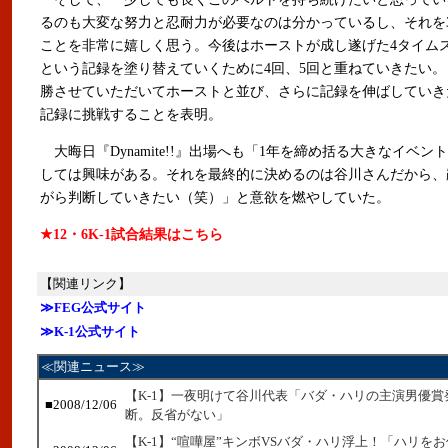
るのも大変な努力と忍耐力が必要なのは分かっているし、それを
ことを非常に嬉しく思う。今後はホーストが成し遂げた4タイム
という記録を塗り替えていくために4回、5回と重ねていきたい
勝させていただいてホーストと並び、さらに記録を伸ばしていき
記録に挑戦することを表明。
大晦日『Dynamite!!』出場へも「1年を締め括る大きなイベン
しては興味がある。それを最終的に決めるのは谷川さんだから、
がら判断していきたい（笑）」と意欲を燃やしていた。
★12・6K-1試合結果はこちら
【関連リンク】
≫FEG公式サイト
≫K-1公式サイト
≪関連ニュース≫
【K-1】一夜明けて谷川代表「バダ・ハリの主演男優賞
■2008/12/06
断。反省がない」
【K-1】“喧嘩屋”キンボVSバダ・ハリ浮上！「ハリを