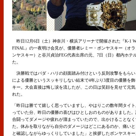
昨日12月6日（土）神奈川・横浜アリーナで開催された『K-1 WORL
FINAL』の一夜明け会見が、優勝者レミー・ボンヤスキー（オラ
ンヤスキー）と谷川貞治FEG代表出席の元、7日（日）都内ホテ
た。
決勝戦ではバダ・ハリの顔面踏み付けという反則攻撃をもらい
による優勝というスッキリしない結末で4年ぶり3度目の優勝を
キー。大会直後は悔し涙を流したが、この日は笑顔を見せて元気
れた。
「昨日は勝てて嬉しく思っていますし、やはりこの数年間タイト
っていた分、昨日の優勝の喜びはひとしおのものがありました。
合闘ってダメージや疲れが溜まっていたので、出かけることなく
た。休みを取りながら自分のダメージはどこにあるのか、痛いと
と確認しながらゆっくりしていました」と挨拶したボンヤスキー