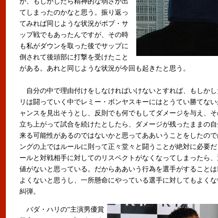
が、もしかしたら精神的な弱さが出
てしまったのかなと思う。振り返っ
てみれば同じような状況がボブ・サ
ップ戦でもあったんですが、その時
も私がダウンを取った後でサップに
倒されて後頭部に打撃を受けたこと
がある。あれと同じような状況が今回も起きたと思う。
自分の中で理由付けをしなければいけないとすれば、もしかし
リは闘っていく中でレミー・ボンヤスキーにはとうてい勝てない
ャンスを見出そうとし、反則でも何でもしてダメージを与え、そ
立ち上がって試合を続けたとしたら、ダメージが残ったままの自
来る可能性があるのではないかと思ってああいうことをしたので
ングの上ではルールに則って正々堂々と闘うことが絶対に必要だ
ールと対戦相手に対してのリスペクトがなくなってしまったら、
値がないと思っている。だからああいう行為を選手がすることはK
よくないと思うし、一所懸命にやっている選手に対してもよくな
糾弾。
バダ・ハリの“主演男優賞