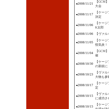
【GCM
2008/11/21
■
大会
【ケージ
2008/11/17
■
決定
【ケージ
2008/11/06
■
K太郎
2008/11/06
【ヴァル
■
【ケージ
2008/11/05
■
怪気炎！
【GCM
2008/11/04
■
催
【ケージ
2008/10/30
■
の新鋭に
【ヴァル
2008/10/23
■
大物も参
【ケージ
2008/10/17
■
定
【ヴァル
2008/10/15
■
に成功さ
【ケージ
2008/10/15
■
出場が決