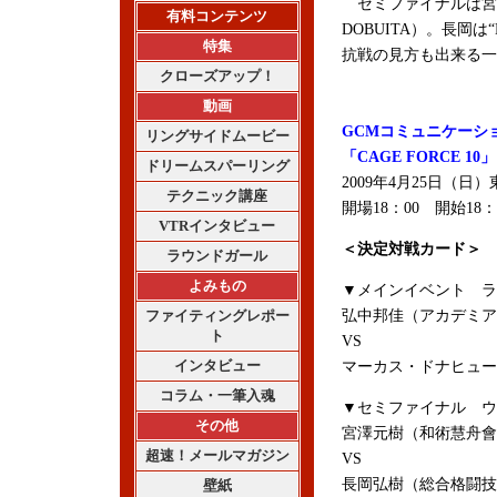
セミファイナルは宮
有料コンテンツ
DOBUITA）。長岡は
特集
抗戦の見方も出来る一
クローズアップ！
動画
GCMコミュニケーシ
リングサイドムービー
「CAGE FORCE 10」
ドリームスパーリング
2009年4月25日（
テクニック講座
開場18：00 開始18：
VTRインタビュー
＜決定対戦カード＞
ラウンドガール
よみもの
▼メインイベント ラ
ファイティングレポー
弘中邦佳（アカデミア
ト
VS
インタビュー
マーカス・ドナヒュー（アメ
コラム・一筆入魂
▼セミファイナル ウ
その他
宮澤元樹（和術慧舟會
超速！メールマガジン
VS
長岡弘樹（総合格闘技D
壁紙