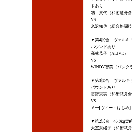
ドあり
端 貴代（和術慧舟會
VS
米沢知佐（総合格闘技
▼第4試合 ヴァルキ
パウンドあり
高林恭子（ALIVE）
VS
WINDY智美（パンクラ
▼第3試合 ヴァルキ
パウンドあり
藤野恵実（和術慧舟會
VS
Ｖ一[ヴィー・はじめ]
▼第2試合 46.8kg
大室奈緒子（和術慧舟