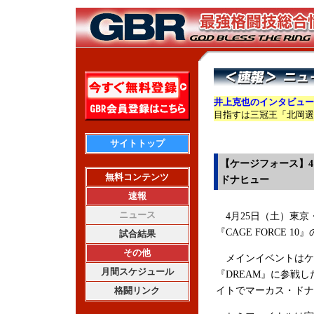
井上克也のインタビュー
目指すは三冠王「北岡選
サイトトップ
【ケージフォース】4
無料コンテンツ
ドナヒュー
速報
ニュース
4月25日（土）東京
『CAGE FORCE 
試合結果
その他
メインイベントはケー
月間スケジュール
『DREAM』に参戦
格闘リンク
イトでマーカス・ドナヒュ