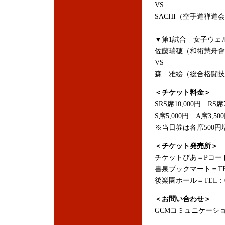
VS
SACHI（空手道禅道
▼第1試合 女子ウェル
佐藤瑞穂（和術慧舟會
VS
森 雅絵（総合格闘技
＜チケット料金＞
SRS席10,000円 RS席7
S席5,000円 A席3,50
※当日券は各席500円
＜チケット発売所＞
チケットぴあ＝Pコード：
書泉ブックマート＝TEL：0
後楽園ホール＝TEL：03-
＜お問い合わせ＞
GCMコミュニケーション＝