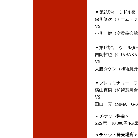
▼第2試合 ミドル級 
森川修次（チーム・
VS
小川 健（空柔拳会館
▼第1試合 ウェルター
吉岡哲也（GRABAK
VS
大勝☆ケン（和術慧舟會
▼プレリミナリー・フ
横山真樹（和術慧舟
VS
田口 亮（MMA G-SP
＜チケット料金＞
SRS席 10,000円/RS席
＜チケット発売場所＞