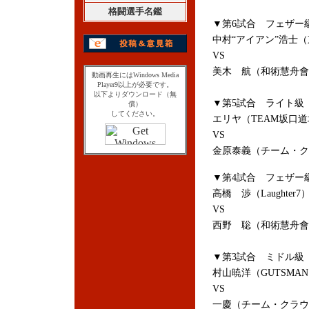
格闘選手名鑑
▼第6試合 フェザー級
中村“アイアン”浩士
VS
美木 航（和術慧舟會
動画再生にはWindows Media
Player9以上が必要です。
以下よりダウンロード（無
▼第5試合 ライト級 
償）
してください。
エリヤ（TEAM坂口道
VS
金原泰義（チーム・ク
▼第4試合 フェザー級
高橋 渉（Laughter7
VS
西野 聡（和術慧舟會T
▼第3試合 ミドル級 
村山暁洋（GUTSMA
VS
一慶（チーム・クラウ