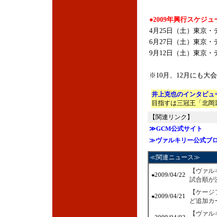
●2009年興行スケジュ
4月25日（土）東京・ディ
6月27日（土）東京・デ
9月12日（土）東京・デ
※10月、12月にも大
井上克也のインタビュー
目指すは三冠王「北岡
【関連リンク】
≫GCM公式サイト
≫ヴァルキリー公式ブ
≪関連ニュース≫
【ヴァル
2009/04/22
■
試合順が
【ケージ
2009/04/21
■
ど追加カ
【ヴァル