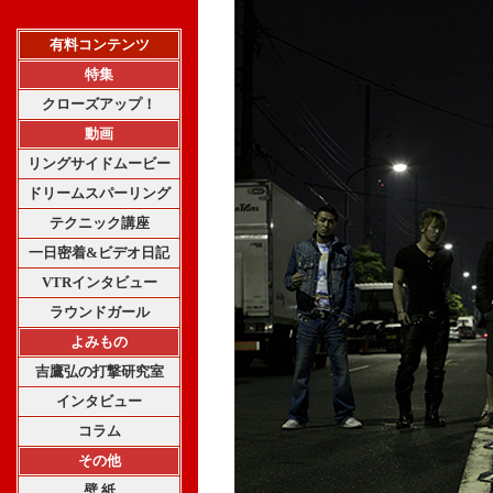
有料コンテンツ
特集
クローズアップ！
動画
リングサイドムービー
ドリームスパーリング
テクニック講座
一日密着&ビデオ日記
VTRインタビュー
ラウンドガール
よみもの
吉鷹弘の打撃研究室
インタビュー
コラム
その他
壁 紙