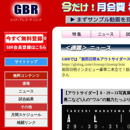
GBRでは「前田日明＆アウトサイダー
サイトトップ
https://gbring.com/closeup/closeup.htm
前田日明インタビュー豪華二本立て！筋
さん
無料コンテンツ
速報
ニュース
【アウトサイダー】8・29～31写
試合結果
勇二など5人の“ワル”の魅力たっぷ
その他
月間スケジュール
格闘リンク