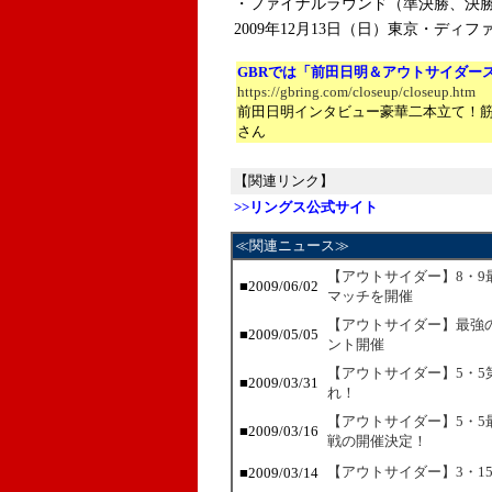
・ファイナルラウンド（準決勝、決
2009年12月13日（日）東京・ディフ
GBRでは「前田日明＆アウトサイダー
https://gbring.com/closeup/closeup.htm
前田日明インタビュー豪華二本立て！
さん
【関連リンク】
>>リングス公式サイト
≪関連ニュース≫
【アウトサイダー】8・
■2009/06/02
マッチを開催
【アウトサイダー】最強
■2009/05/05
ント開催
【アウトサイダー】5・5
■2009/03/31
れ！
【アウトサイダー】5・
■2009/03/16
戦の開催決定！
【アウトサイダー】3・1
■2009/03/14