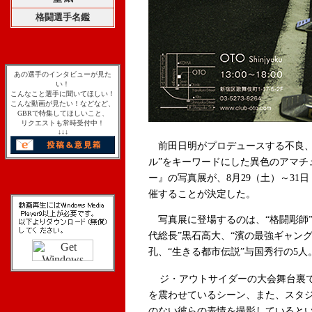
格闘選手名鑑
あの選手のインタビューが見た
い！
こんなこと選手に聞いてほしい！
こんな動画が見たい！などなど、
GBRで特集してほしいこと、
リクエストも常時受付中！
↓↓↓
前田日明がプロデュースする不良、
ル”をキーワードにした異色のアマチ
ー』の写真展が、8月29（土）～31
催することが決定した。
写真展に登場するのは、“格闘彫師”
代総長”黒石高大、“濱の最強ギャング
孔、“生きる都市伝説”与国秀行の5人
ジ・アウトサイダーの大会舞台裏
を震わせているシーン、また、スタ
のない彼らの表情を撮影していると