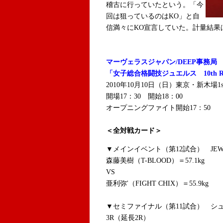
稽古に行っていたという。「今
回は狙っているのはKO」と自
信満々にKO宣言していた。計量結果
マーヴェラスジャパン/DEEP事務局
「女子総合格闘技ジュエルス 10th R
2010年10月10日（日）東京・新木場1st
開場17：30 開始18：00
オープニングファイト開始17：50
＜全対戦カード＞
▼メインイベント（第12試合） JEWE
森藤美樹（T-BLOOD）＝57.1kg
VS
亜利弥'（FIGHT CHIX）＝55.9kg
▼セミファイナル（第11試合） シュ
3R（延長2R）