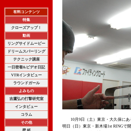
有料コンテンツ
特集
クローズアップ！
動画
リングサイドムービー
ドリームスパーリング
テクニック講座
一日密着&ビデオ日記
VTRインタビュー
ラウンドガール
よみもの
吉鷹弘の打撃研究室
インタビュー
コラム
10月9日（土）東京・大久保にあるD
その他
明日（日）東京・新木場1st RIN
壁 紙