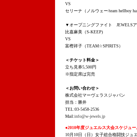
VS
セリーナ（ノルウェー/team hellboy han
▼オープニングファイト JEWELSア
比嘉麻美（S-KEEP)
VS
富樫祥子（TEAM☆SPIRITS）
＜チケット料金＞
立ち見券5,500円
※指定席は完売
＜お問い合わせ＞
株式会社マーヴェラスジャパン
担当：勝井
TEL:03-5458-2536
Mail:
info@w-jewels.jp
●2010年度ジュエルス大会スケジュー
10月10日（日）女子総合格闘技ジュエルス 