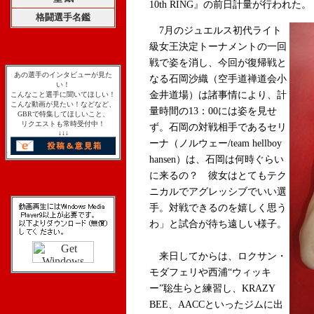
10th RING』の前日計量が行われた。
格闘選手名鑑
7月のジュエルス初代ライト
級女王決定トーナメントの一回
戦で姿を消し、今回が復帰戦と
あの選手のインタビューが見た
なる石岡沙織（空手道禅道会小
い！
金井道場）は諸事情により、計
こんなこと選手に聞いてほしい！
こんな動画が見たい！などなど、
量時間の13：00には姿を見せ
GBRで特集してほしいこと、
リクエストも常時受付中！
ず。石岡の対戦相手であるセリ
↓↓↓
ーナ（ノルウェー/team hellboy
hansen）は、石岡は何時ぐらい
に来るの？ 彼女はとてもテク
ニカルでアグレッシブでいい選
手。対戦できるのを嬉しく思う
わ」と試合が待ち遠しい様子。
来日してからは、ロクサン・
モダフェリや西浦“ウィッキ
ー”聡生らと練習し、KRAZY
BEE、AACCといったジムに出