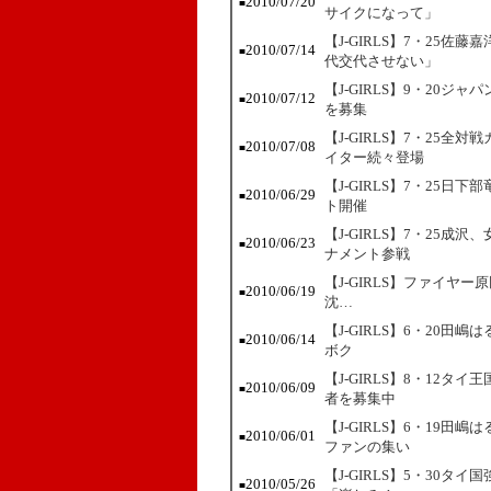
2010/07/20
■
サイクになって」
【J-GIRLS】7・25
2010/07/14
■
代交代させない」
【J-GIRLS】9・20
2010/07/12
■
を募集
【J-GIRLS】7・25
2010/07/08
■
イター続々登場
【J-GIRLS】7・25日
2010/06/29
■
ト開催
【J-GIRLS】7・25
2010/06/23
■
ナメント参戦
【J-GIRLS】ファイ
2010/06/19
■
沈…
【J-GIRLS】6・20
2010/06/14
■
ボク
【J-GIRLS】8・12
2010/06/09
■
者を募集中
【J-GIRLS】6・19
2010/06/01
■
ファンの集い
【J-GIRLS】5・30タイ国
2010/05/26
■