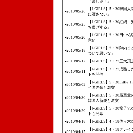
「楽しみ！」
【J-GIRLS】5・30
2010/05/26
■
に渡さない」
【J-GIRLS】5・30
2010/05/25
■
ち逃げする」
【J-GIRLS】5・30
2010/05/20
■
意!?
【J-GIRLS】5・30
2010/05/18
■
ついて悪いな」
2010/05/12
【J-GIRLS】7・25
■
【J-GIRLS】7・25成
2010/05/11
■
トを開催
【J-GIRLS】5・30Lit
2010/05/02
■
イ国強豪と激突
【J-GIRLS】5・30
2010/04/30
■
韓国人新鋭と激突
【J-GIRLS】5・30龍
2010/04/20
■
トも開幕
2010/04/18
【J-GIRLS】4・18
■
【J-GIRLS】4・18グレ
2010/04/17
■