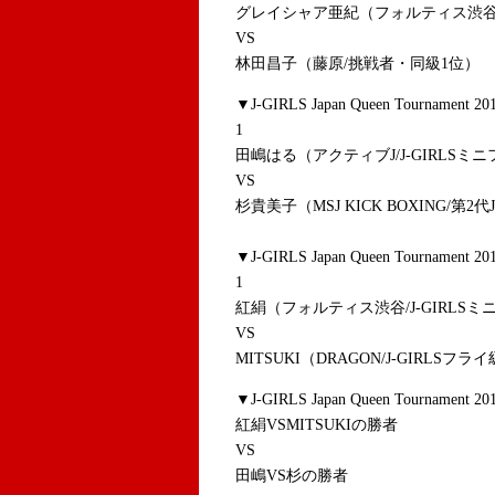
グレイシャア亜紀（フォルティス渋谷
VS
林田昌子（藤原/挑戦者・同級1位）
▼J-GIRLS Japan Queen Tour
1
田嶋はる（アクティブJ/J-GIRLSミ
VS
杉貴美子（MSJ KICK BOXING/第2
▼J-GIRLS Japan Queen Tour
1
紅絹（フォルティス渋谷/J-GIRLSミ
VS
MITSUKI（DRAGON/J-GIRLSフラ
▼J-GIRLS Japan Queen Tourna
紅絹VSMITSUKIの勝者
VS
田嶋VS杉の勝者