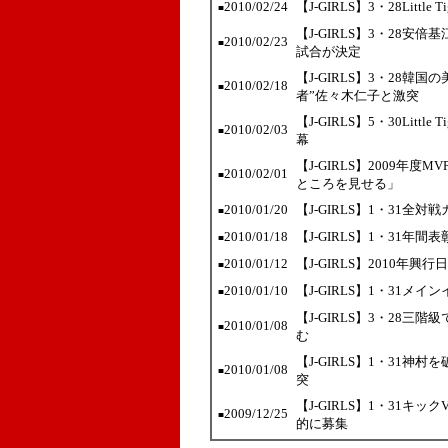
2010/02/24
【J-GIRLS】3・28Lit
■
【J-GIRLS】3・28安
2010/02/23
■
試合が決定
【J-GIRLS】3・28
2010/02/18
■
者”佐々木仁子と激突
【J-GIRLS】5・30Lit
2010/02/03
■
幕
【J-GIRLS】2009年
2010/02/01
■
ところを見せる」
2010/01/20
【J-GIRLS】1・31全
■
2010/01/18
【J-GIRLS】1・31年
■
2010/01/12
【J-GIRLS】2010
■
2010/01/10
【J-GIRLS】1・31メ
■
【J-GIRLS】3・28
2010/01/08
■
む
【J-GIRLS】1・31神
2010/01/08
■
突
【J-GIRLS】1・31
2009/12/25
■
的に募集