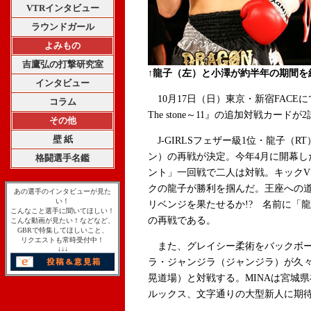
VTRインタビュー
ラウンドガール
よみもの
吉鷹弘の打撃研究室
↑龍子（左）と小澤が約半年の期間を
インタビュー
10月17日（日）東京・新宿FACEにて開催
コラム
The stone～11』の追加対戦カード
その他
壁 紙
J-GIRLSフェザー級1位・龍子（R
ン）の再戦が決定。今年4月に開幕した
格闘選手名鑑
ント」一回戦で二人は対戦。キックV
クの龍子が勝利を掴んだ。王座への
あの選手のインタビューが見た
い！
リベンジを果たせるか!? 名前に「
こんなこと選手に聞いてほしい！
の再戦である。
こんな動画が見たい！などなど、
GBRで特集してほしいこと、
リクエストも常時受付中！
また、グレイシー柔術をバックボー
↓↓↓
ラ・ジャンジラ（ジャンジラ）が久々
晃道場）と対戦する。MINAは宮城県
ルックス、文字通りの大型新人に期