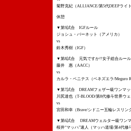
菊野克紀（ALLIANCE/第5代DEEPラ
休憩
▼第9試合 IGFルール
ジョシュ・バーネット（アメリカ）
vs
鈴木秀樹（IGF）
▼第8試合 元気ですか!!女子総合ルール 
藤井 惠（AACC）
vs
カルラ・ベニテス（ベネズエラ/Meguro Roquet
▼第7試合 DREAMフェザー級ワンマッ
川尻達也（T-BLOOD/第8代修斗世界ウ
vs
宮田和幸（Brave/シドニー五輪レスリン
▼第6試合 DREAMウェルター級ワンマ
桜井“マッハ”速人（マッハ道場/第4代