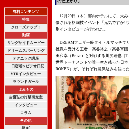
の仕上がり」
有料コンテンツ
12月29日（木）都内ホテルにて、大
特集
催される格闘技イベント『元気ですか!!大
クローズアップ！
別インタビューが行われた。
動画
DREAMフェザー級タイトルマッチで
リングサイドムービー
挑戦を受ける王者・高谷裕之（高谷軍団
ドリームスパーリング
田和幸（Brave）と対戦する川尻達也（T
テクニック講座
世界トーナメントで唯一生き残った日本人
一日密着&ビデオ日記
ROKEN）が、それぞれ意気込みを語っ
VTRインタビュー
ラウンドガール
よみもの
吉鷹弘の打撃研究室
インタビュー
コラム
その他
壁 紙