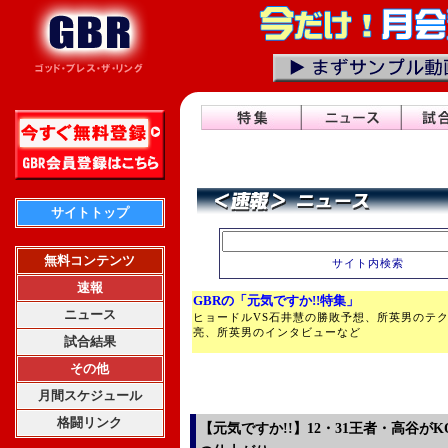
サイトトップ
無料コンテンツ
サイト内検索
速報
GBRの「元気ですか!!特集」
ニュース
ヒョードルVS石井慧の勝敗予想、所英男のテ
亮、所英男のインタビューなど
試合結果
その他
月間スケジュール
格闘リンク
【元気ですか!!】12・31王者・高谷が