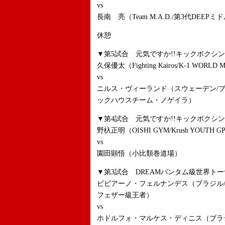
vs
長南 亮（Team M.A.D./第3代DEEP
休憩
▼第5試合 元気ですか!!キックボクシン
久保優太（Fighting Kairos/K-1 WORLD MA
vs
ニルス・ヴィーランド（スウェーデン/
ックハウスチーム・ノゲイラ）
▼第4試合 元気ですか!!キックボクシン
野杁正明（OISHI GYM/Krush YOUTH G
vs
園田顕悟（小比類巻道場）
▼第3試合 DREAMバンタム級世界トー
ビビアーノ・フェルナンデス（ブラジル/FIGH
フェザー級王者）
vs
ホドルフォ・マルケス・ディニス（ブラ