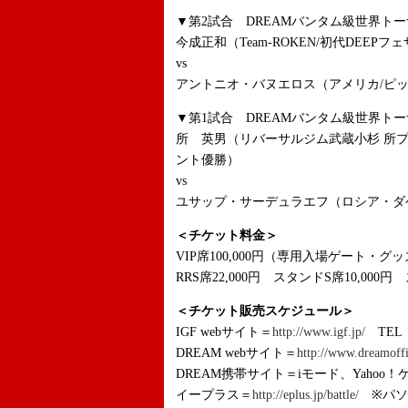
▼第2試合 DREAMバンタム級世界トー
今成正和（Team-ROKEN/初代DEEP
vs
アントニオ・バヌエロス（アメリカ/ピ
▼第1試合 DREAMバンタム級世界トー
所 英男（リバーサルジム武蔵小杉 所プ
ント優勝）
vs
ユサップ・サーデュラエフ（ロシア・ダゲスタン共
＜チケット料金＞
VIP席100,000円（専用入場ゲート・グ
RRS席22,000円 スタンドS席10,000円
＜チケット販売スケジュール＞
IGF webサイト＝
http://www.igf.jp/
TEL：
DREAM webサイト＝
http://www.dreamoffi
DREAM携帯サイト＝iモード、Yahoo！
イープラス＝
http://eplus.jp/battle/
※パソ