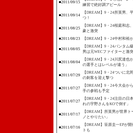
■
2011/09/15
練習で絶好調アピール
【DREAM】9・24所英男
■
2011/09/14
つ！
【DREAM】9・24桜庭和
■
2011/08/25
豪と激突
■
2011/08/23
【DREAM】9・24中村和裕
【DREAM】9・24バンタ
■
2011/08/05
男は元WECファイターと激
【DREAM】9・24川尻達
■
2011/08/04
の選手とはレベルが違う」
【DREAM】9・24ついに
■
2011/07/29
の刺客を迎え撃つ
【DREAM】9・24今大会
■
2011/07/27
手の参戦も予定
【DREAM】9・24注目の
■
2011/07/27
れの宇野さんをKOで倒す」
【DREAM】所英男が世界
■
2011/07/17
ノとやりたい」
【DREAM】笹原圭一EPが
■
2011/07/16
トも