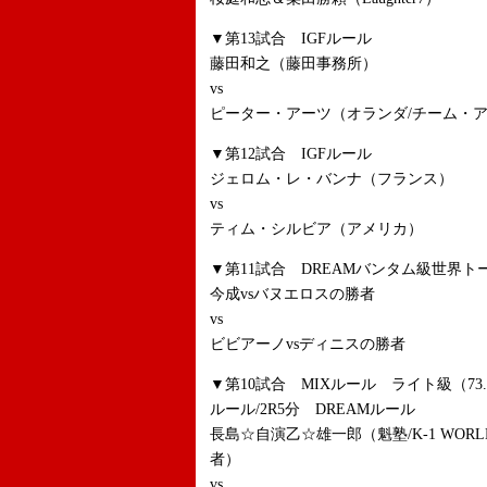
▼第13試合 IGFルール
藤田和之（藤田事務所）
vs
ピーター・アーツ（オランダ/チーム・
▼第12試合 IGFルール
ジェロム・レ・バンナ（フランス）
vs
ティム・シルビア（アメリカ）
▼第11試合 DREAMバンタム級世界ト
今成vsバヌエロスの勝者
vs
ビビアーノvsディニスの勝者
▼第10試合 MIXルール ライト級（73
ルール/2R5分 DREAMルール
長島☆自演乙☆雄一郎（魁塾/K-1 WORLD MAX 2
者）
vs