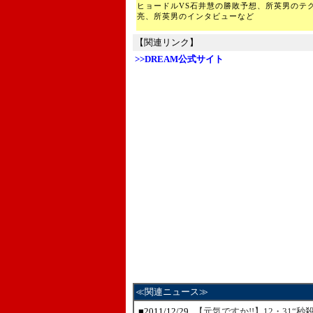
ヒョードルVS石井慧の勝敗予想、所英男のテ
亮、所英男のインタビューなど
【関連リンク】
>>DREAM公式サイト
≪関連ニュース≫
■
2011/12/29
【元気ですか!!】12・31