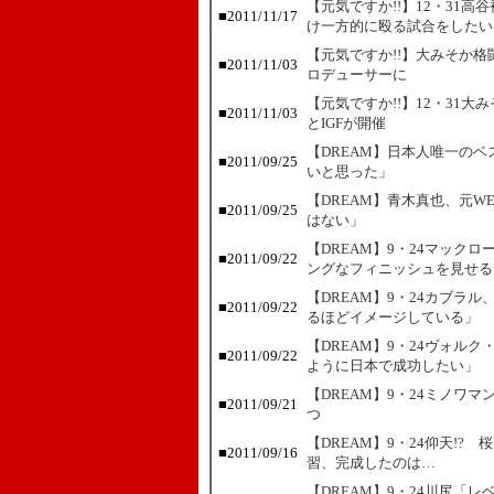
【元気ですか!!】12・31
■
2011/11/17
け一方的に殴る試合をしたい
【元気ですか!!】大みそか
■
2011/11/03
ロデューサーに
【元気ですか!!】12・31大
■
2011/11/03
とIGFが開催
【DREAM】日本人唯一の
■
2011/09/25
いと思った」
【DREAM】青木真也、元
■
2011/09/25
はない」
【DREAM】9・24マック
■
2011/09/22
ングなフィニッシュを見せる
【DREAM】9・24カブラ
■
2011/09/22
るほどイメージしている」
【DREAM】9・24ヴォル
■
2011/09/22
ように日本で成功したい」
【DREAM】9・24ミノワ
■
2011/09/21
つ
【DREAM】9・24仰天!
■
2011/09/16
習、完成したのは…
【DREAM】9・24川尻「