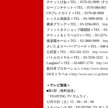
チケットぴあ＝TEL：0570-02-9999（Pコ
ローソンチケット＝TEL：0570-084-003
CNプレイガイド＝TEL：0570-08-9999
レッスル池袋店＝TEL：03-3989-0056
h
書泉グランデ＝TEL：03-3294-0011
htt
フィットネスショップ格闘技＝TEL：03-32
チケット＆トラベルT-1＝TEL：03-5275-
後楽園ホール＝TEL：03-5800-9999
htt
さいたまスーパーアリーナ＝TEL：048-60
公武堂＝TEL：052-241-2511
http://www
バトルロイヤル＝TEL：03-3556-3223
h
Laughter7＝TEL：03-6807-1770
http://
新日本プロモーション＝
http://www.shinni
IACEトラベル＝
http://www.iace.co.jp/dom
＜テレビ放送＞
■第1部（無料放送）
「FIGHTING TV サムライ」
12月31日（土）15：00～18：00
スカパー！ch.301「FIGHTING TV サ