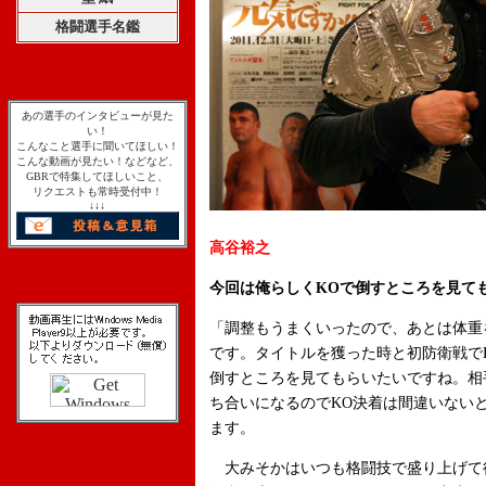
格闘選手名鑑
あの選手のインタビューが見た
い！
こんなこと選手に聞いてほしい！
こんな動画が見たい！などなど、
GBRで特集してほしいこと、
リクエストも常時受付中！
↓↓↓
高谷裕之
今回は俺らしくKOで倒すところを見て
「調整もうまくいったので、あとは体重
です。タイトルを獲った時と初防衛戦で
倒すところを見てもらいたいですね。相
ち合いになるのでKO決着は間違いない
ます。
大みそかはいつも格闘技で盛り上げて