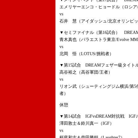
エメリヤーエンコ・ヒョードル（ロシア
vs
石井 慧（アイダッシュ/北京オリンピック
▼セミファイナル（第16試合） DREA
青木真也（パラエストラ東京/Evolve MM
vs
北岡 悟（LOTUS/挑戦者）
▼第15試合 DREAMフェザー級タイト
高谷裕之（高谷軍団/王者）
vs
リオン武（シューティングジム横浜/第5
者）
休憩
▼第14試合 IGFvsDREAM対抗戦 IG
澤田敦士＆鈴川真一（IGF）
vs
桜庭和志＆柴田勝頼（Laughter7）