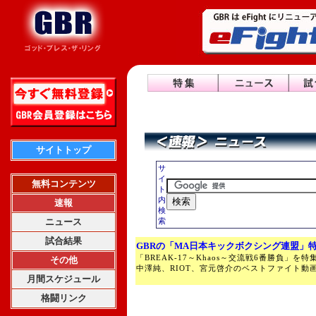
サイトトップ
サ
イ
無料コンテンツ
ト
内
速報
検
ニュース
索
試合結果
GBRの「MA日本キックボクシング連盟」
「BREAK-17～Khaos～交流戦6番勝負」
その他
中澤純、RIOT、宮元啓介のベストファイト動
月間スケジュール
格闘リンク