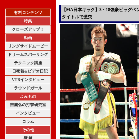
【MA日本キック】3・18強豪ビッグベ
有料コンテンツ
タイトルで激突
特集
クローズアップ！
動画
リングサイドムービー
ドリームスパーリング
テクニック講座
一日密着&ビデオ日記
VTRインタビュー
ラウンドガール
よみもの
吉鷹弘の打撃研究室
インタビュー
コラム
その他
壁 紙