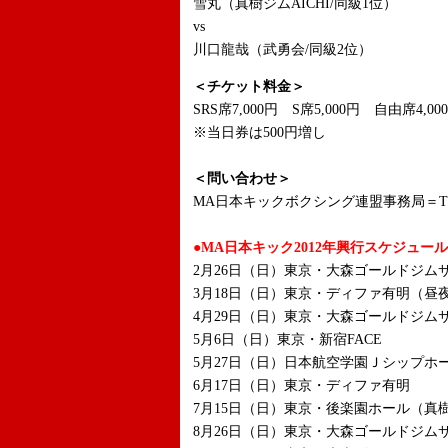
雪丸（真樹ジムAICHI/同級1位）
vs
川口龍哉（武勇会/同級2位）
＜チケット料金＞
SRS席7,000円 S席5,000円 自由席4,00
※当日券は500円増し
＜問い合わせ＞
MA日本キックボクシング連盟事務局＝TEL：0
●MA日本キック2012年興行スケジュール
2月26日（日）東京・大森ゴールドジムサ
3月18日（日）東京・ディファ有明（昼
4月29日（日）東京・大森ゴールドジムサ
5月6日（日）東京・新宿FACE
5月27日（日）日本航空学園Ｊシップホ
6月17日（日）東京・ディファ有明
7月15日（日）東京・後楽園ホール（真
8月26日（日）東京・大森ゴールドジムサ