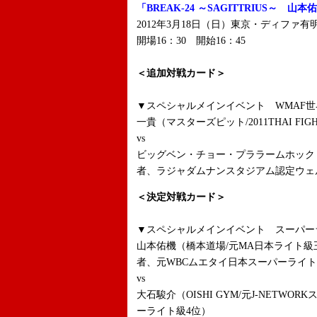
「BREAK-24 ～SAGITTRIUS～ 
2012年3月18日（日）東京・ディファ有
開場16：30 開始16：45
＜追加対戦カード＞
▼スペシャルメインイベント WMAF世
一貴（マスターズピット/2011THAI FI
vs
ビッグベン・チョー・プララームホック
者、ラジャダムナンスタジアム認定ウェル
＜決定対戦カード＞
▼スペシャルメインイベント スーパー
山本佑機（橋本道場/元MA日本ライト級
者、元WBCムエタイ日本スーパーライ
vs
大石駿介（OISHI GYM/元J-NETW
ーライト級4位）