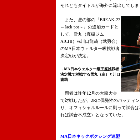
それともタイトルが海外に流出してしま
また、昼の部の『BREAK-22
～Jack pot～』の追加カードと
して、雪丸（真樹ジム
AICHI）vs川口龍哉（武勇会）
のMA日本ウェルター級挑戦者
決定戦が決定。
→MA日本ウェルター級王座挑戦者
決定戦で対戦する雪丸（左）と川口
龍哉
両者は昨年12月の大森大会
で対戦したが、2Rに偶発性のバッティ
り、オフィシャルルールに則って試合は不
れば試合不成立）となっていた。
MA日本キックボクシング連盟