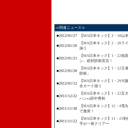
≪関連ニュース≫
■
2012/01/27
【MA日本キック】3・18
【MA日本キック】2・26
■
2012/01/26
揃う
【MA日本キック】1・22
■
2012/01/21
ン、絶対防衛宣言！
【MA日本キック】1・22
■
2012/01/20
防衛」
【MA日本キック】1・29大
■
2012/01/12
全カード揃う
【MA日本キック】1・22五
■
2011/12/22
ハンvs田中秀和
【MA日本キック】12・4
■
2011/11/30
で激突！
【MA日本キック】11・23
■
2011/11/22
手が一発クリアー