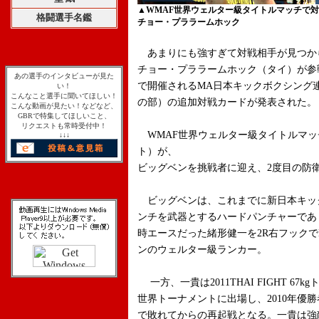
▲WMAF世界ウェルター級タイトルマッチで
格闘選手名鑑
チョー・プララームホック
あまりにも強すぎて対戦相手が見つか
チョー・プララームホック（タイ）が参
あの選手のインタビューが見た
で開催されるMA日本キックボクシング連盟『B
い！
こんなこと選手に聞いてほしい！
の部）の追加対戦カードが発表された。
こんな動画が見たい！などなど、
GBRで特集してほしいこと、
リクエストも常時受付中！
WMAF世界ウェルター級タイトルマッ
↓↓↓
ト）が、
ビッグベンを挑戦者に迎え、2度目の防
ビッグベンは、これまでに新日本キックや
ンチを武器とするハードパンチャーであ
時エースだった緒形健一を2R右フック
ンのウェルター級ランカー。
一方、一貴は2011THAI FIGHT 6
世界トーナメントに出場し、2010年優
で敗れてからの再起戦となる。一貴は強