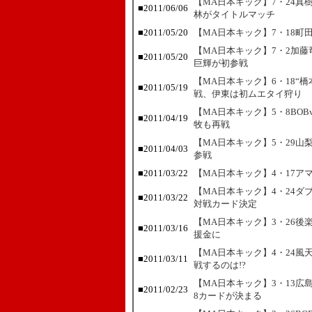
【MA日本キック】7・24真
■
2011/06/06
林がタイトルマッチ
■
2011/05/20
【MA日本キック】7・18
【MA日本キック】7・2加藤
■
2011/05/20
巨輝が初参戦
【MA日本キック】6・18“
■
2011/05/19
戦、伊東は初ムエタイ狩り
【MA日本キック】5・8BO
■
2011/04/19
牧も再戦
【MA日本キック】5・29山
■
2011/04/03
参戦
■
2011/03/22
【MA日本キック】4・17
【MA日本キック】4・24ダ
■
2011/03/22
対戦カード決定
【MA日本キック】3・26
■
2011/03/16
援金に
【MA日本キック】4・24風
■
2011/03/11
戦するのは!?
【MA日本キック】3・13広
■
2011/02/23
8カードが決まる