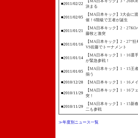
【MA日本キック】3・26B
■
2011/02/22
決まる
【MA日本キック】3大会に
■
2011/02/05
催！6階級で王者が誕生
【MA日本キック】2・27K
■
2011/01/21
藤牧と激突
【MA日本キック】2・27“狂拳
■
2011/01/16
VS佐藤でトーナメント
【MA日本キック】1・16選
■
2011/01/14
が緊急参戦！
【MA日本キック】1・15
■
2011/01/05
揃う
■
2010/12/28
【MA日本キック】1・16メ
【MA日本キック】1・16フ
■
2010/11/29
突！
【MA日本キック】1・15新
■
2010/11/29
二も参戦
≫年度別ニュース一覧