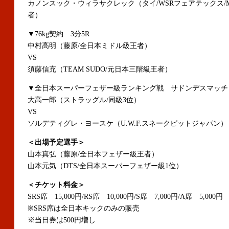
カノンスック・ウィラサクレック（タイ/WSRフェアテックス/
者）
▼76kg契約 3分5R
中村高明（藤原/全日本ミドル級王者）
VS
須藤信充（TEAM SUDO/元日本三階級王者）
▼全日本スーパーフェザー級ランキング戦 サドンデスマッチ
大高一郎（ストラッグル/同級3位）
VS
ソルデティグレ・ヨースケ（U.W.F.スネークピットジャパン）
＜出場予定選手＞
山本真弘（藤原/全日本フェザー級王者）
山本元気（DTS/全日本スーパーフェザー級1位）
＜チケット料金＞
SRS席 15,000円/RS席 10,000円/S席 7,000円/A席 5,000円
※SRS席は全日本キックのみの販売
※当日券は500円増し