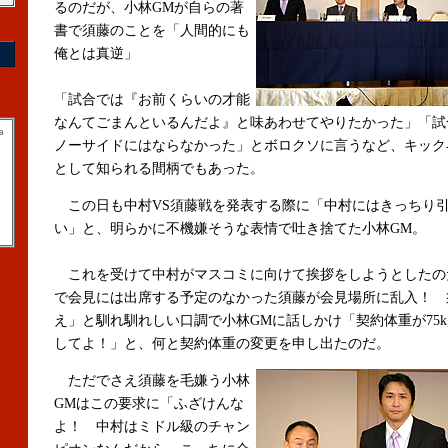
るのだが、小林GMが自らの著
書で須藤のことを「人間的にも
俺とは真逆」
「試合では『お前くらいの才能
なんてごまんといるんだよ』と味あわせてやりたかった」「試
a
ノーサイドにはならなかった」とボロクソに言うなど、キック
として知られる間柄でもあった。
この日も中村VS須藤戦を発表する際に「中村にはきっちり
い」と、明らかに不機嫌そうな表情で吐き捨てた小林GM。
これを受けて中村がマスコミに向けて挨拶をしようとしたの
で会見には出席する予定のなかった須藤が会見場所に乱入！ 
え」と馴れ馴れしい口調で小林GMに話しかけ「契約体重が75kg
してよ！」と、何と契約体重の変更を申し出たのだ。
ただでさえ須藤を毛嫌う小林
GMはこの要求に「ふざけんな
よ！ 中村はミドル級のチャン