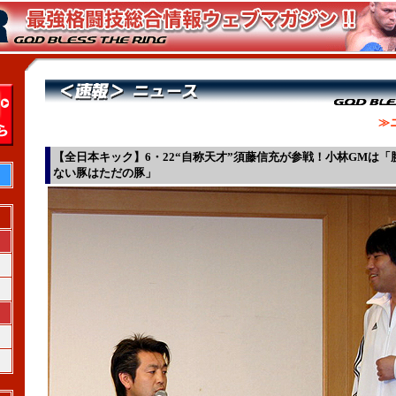
≫
【全日本キック】6・22“自称天才”須藤信充が参戦！小林GMは「
ない豚はただの豚」