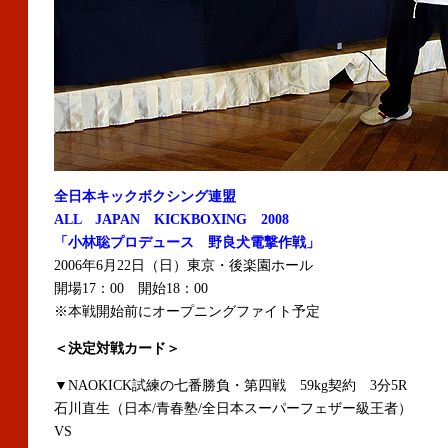
全日本キックボクシング連盟
ALL JAPAN KICKBOXING 2008
「小林聡プロデュース 野良犬電撃作戦」
2006年6月22日（日）東京・後楽園ホール
開場17：00 開始18：00
※本戦開始前にオープニングファイト予定
＜決定対戦カード＞
▼NAOKICK試練の七番勝負・第四戦 59kg契約 3分5R
石川直生（日本/青春塾/全日本スーパーフェザー級王者）
VS