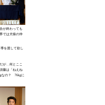
合が終わっても
界では犬猿の仲
引導を渡して欲し
だが…何とここ
須藤は「ねえね
なの？ 76kgに