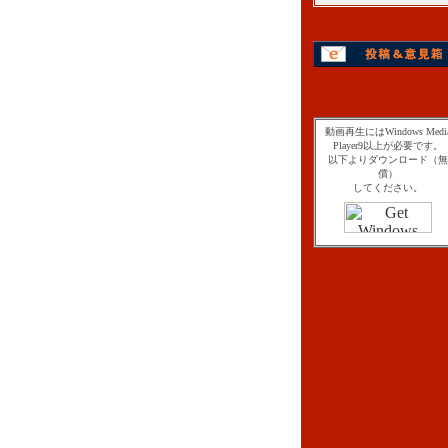
動画再生にはWindows Medi
Player9以上が必要です。
以下よりダウンロード（無
償）
してください。