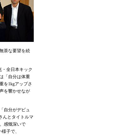
に無茶な要望を続
充・全日本キック
は「自分は体重
を1kgアップさ
声を響かせなが
「自分がデビュ
さんとタイトルマ
。感慨深いで
い様子で、