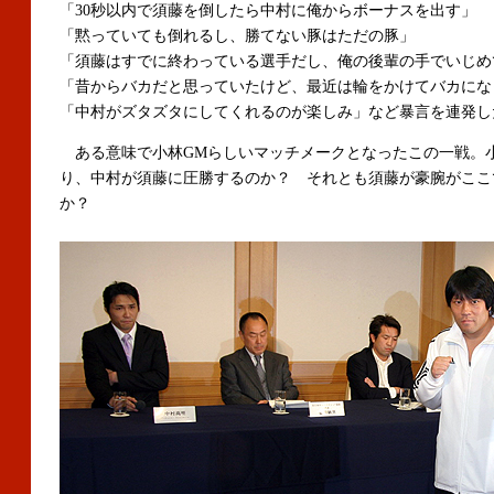
「30秒以内で須藤を倒したら中村に俺からボーナスを出す」
「黙っていても倒れるし、勝てない豚はただの豚」
「須藤はすでに終わっている選手だし、俺の後輩の手でいじめ
「昔からバカだと思っていたけど、最近は輪をかけてバカにな
「中村がズタズタにしてくれるのが楽しみ」など暴言を連発し
ある意味で小林GMらしいマッチメークとなったこの一戦。小
り、中村が須藤に圧勝するのか？ それとも須藤が豪腕がここ
か？