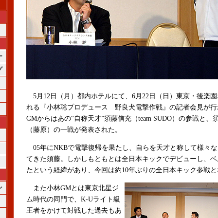
ー
グ
5月12日（月）都内ホテルにて、6月22日（日）東京・後楽
れる『小林聡プロデュース 野良犬電撃作戦』の記者会見が行
GMからはあの“自称天才”須藤信充（team SUDO）の参戦と、
（藤原）の一戦が発表された。
05年にNKBで電撃復帰を果たし、自らを天才と称して様々
てきた須藤。しかしもともとは全日本キックでデビューし、ベ
たという経緯があり、今回は約10年ぶりの全日本キック参戦と
ン
また小林GMとは東京北星ジ
ム時代の同門で、K-Uライト級
王者をかけて対戦した過去もあ