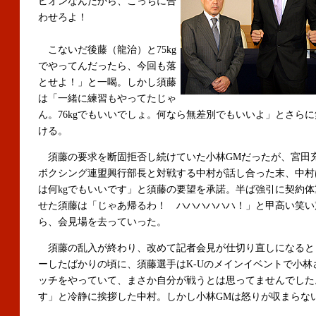
ピオンなんだから、こっちに合
わせろよ！
こないだ後藤（龍治）と75kg
でやってんだったら、今回も落
とせよ！」と一喝。しかし須藤
は「一緒に練習もやってたじゃ
ん。76kgでもいいでしょ。何なら無差別でもいいよ」とさら
ける。
須藤の要求を断固拒否し続けていた小林GMだったが、宮田
ボクシング連盟興行部長と対戦する中村が話し合った末、中村
は何kgでもいいです」と須藤の要望を承諾。半ば強引に契約体重
せた須藤は「じゃあ帰るわ！ ハハハハハハ！」と甲高い笑い
ら、会見場を去っていった。
須藤の乱入が終わり、改めて記者会見が仕切り直しになると
ーしたばかりの頃に、須藤選手はK-Uのメインイベントで小林
ッチをやっていて、まさか自分が戦うとは思ってませんでした
す」と冷静に挨拶した中村。しかし小林GMは怒りが収まらな