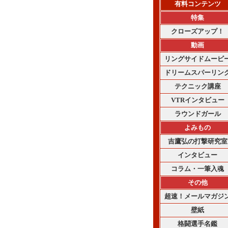
有料コンテンツ
特集
クローズアップ！
動画
リングサイドムービ
ドリームスパーリン
テクニック講座
VTRインタビュー
ラウンドガール
よみもの
吉鷹弘の打撃研究室
インタビュー
コラム・一筆入魂
その他
超速！メールマガジ
壁紙
格闘選手名鑑