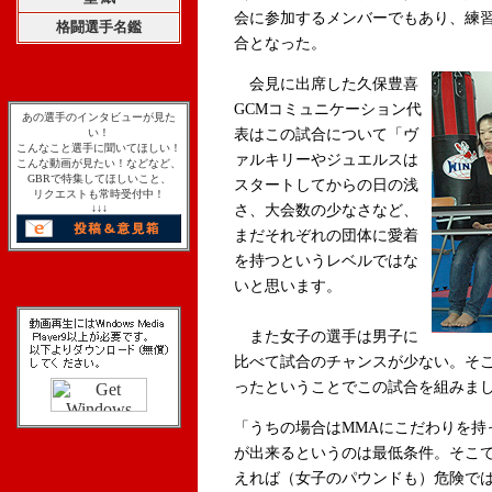
会に参加するメンバーでもあり、練
格闘選手名鑑
合となった。
会見に出席した久保豊喜
GCMコミュニケーション代
あの選手のインタビューが見た
い！
表はこの試合について「ヴ
こんなこと選手に聞いてほしい！
ァルキリーやジュエルスは
こんな動画が見たい！などなど、
GBRで特集してほしいこと、
スタートしてからの日の浅
リクエストも常時受付中！
↓↓↓
さ、大会数の少なさなど、
まだそれぞれの団体に愛着
を持つというレベルではな
いと思います。
また女子の選手は男子に
比べて試合のチャンスが少ない。そ
ったということでこの試合を組みま
「うちの場合はMMAにこだわりを持
が出来るというのは最低条件。そこ
えれば（女子のパウンドも）危険では