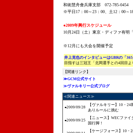
和術慧舟會兵庫支部 072-785-0454
※平日17：00～23：00、土12：00～1
●2009年興行スケジュール
10月24日（土）東京・ディファ有明「C
※12月にも大会を開催予定
井上克也のインタビューはGBRの「36
目指すは三冠王「北岡選手との4回目よ
【関連リンク】
≫GCM公式サイト
≫ヴァルキリー公式ブログ
≪関連ニュース≫
【ヴァルキリー】10・2
2009/09/28
■
ありルールに挑む
【ニュース】WECファイ
2009/09/25
■
国行脚！
【ケージフォース】10・