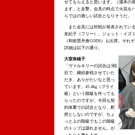
せてもらえると思います。（瀧本の
ます」と反撃。会見の時点で火花を
らではの激しい試合となりそうだ。
また会見には対戦が発表されている
友紀子（フリー）、ジェット・イズミ
（和術慧舟會GODS）も出席。それ
詳細は以下の通り。
大室奈緒子
「ヴァルキリーの試合は3戦
目で、継続参戦させていた
だき、ありがたいなと思っ
ています。45.4kg（フライ
級）という階級を作っても
らったのですが、今回も契
約体重での試合となり、釈
然としないのですが、ちょ
っと上の階級でもこの階級
のトップは譲れません。が