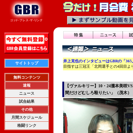
井上克也のインタビューはGBRの「36
サイトトップ
目指すは三冠王「北岡選手との4回目よ
無料コンテンツ
速報
【ヴァルキリー】10・24瀧本美咲
間だけどむしろ殴りたい」（茂木）
ニュース
試合結果
その他
月間スケジュール
格闘リンク