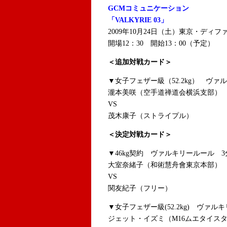
GCMコミュニケーション
「VALKYRIE 03」
2009年10月24日（土）東京・ディフ
開場12：30 開始13：00（予定）
＜追加対戦カード＞
▼女子フェザー級（52.2kg） ヴァ
瀧本美咲（空手道禅道会横浜支部）
VS
茂木康子（ストライプル）
＜決定対戦カード＞
▼46kg契約 ヴァルキリールール 3
大室奈緒子（和術慧舟會東京本部）
VS
関友紀子（フリー）
▼女子フェザー級(52.2kg) ヴァル
ジェット・イズミ（M16ムエタイス