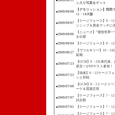
2009/09/11
■
ン入り写真をゲット
【デモリッション】関西
2009/09/08
■
11・14大阪
【ケージフォース】9・1
2009/09/07
■
ンシップ＆賞金マッチに
【ニュース】“寝技世界一
2009/09/06
■
を伝授
2009/09/04
【ケージフォース】9・1
■
【ヴァルキリー】10・2
2009/08/27
■
延期
【GCM】8・2久保代表
2009/07/23
■
原圭一がEPゲスト参加！
【強者】8・22ケージフ
2009/07/23
■
ンと対戦
【GCM】8・2トークイ
2009/07/09
■
ーク＆質疑応答
【ケージフォース】7・1
2009/07/07
■
試合順
2009/07/01
【ケージフォース】7・1
■
【ケージフォース】7・12佐