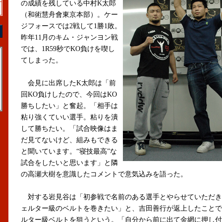
の成績を残している中村K太郎
（和術慧舟會東京本部）。ケー
ジフォースでは2戦して1勝1敗。
昨年11月のキム・ジャンヨン戦
では、1R59秒でKO負けを喫し
てしまった。
会見に出席したK太郎は「前
回KO負けしたので、今回はKO
勝ちしたい」と奮起。「相手は
粘り強くていい選手。粘りを潰
して勝ちたい。「試合映像はま
だ見てないけど、組みもできる
と聞いています。“寝技最高”な
試合をしたいと思います」と隣
の高瀬大樹を意識したコメントで意気込みを語った。
対する岩見谷は「初参戦で名前のある選手とやらせていただき
ェルター級のベルトを巻きたい」と、吉田善行が返上したことで
ルター級ベルトを狙うという。「自分から前に出て金網に押し付