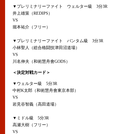
▼プレリミナリーファイト ウェルター級 3分3R
井上雄策（REDIPS）
VS
堀本祐介（フリー）
▼プレリミナリーファイト バンタム級 3分3R
小林聖人（総合格闘技津田沼道場）
VS
川名伸夫（和術慧舟會GODS）
＜決定対戦カード＞
▼ウェルター級 5分3R
中村K太郎（和術慧舟會東京本部）
VS
岩見谷智義（高田道場）
▼ミドル級 5分3R
高瀬大樹（フリー）
VS