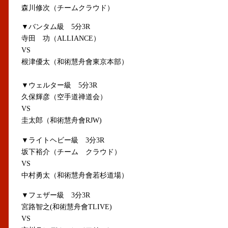
森川修次（チームクラウド）
▼バンタム級 5分3R
寺田 功（ALLIANCE）
VS
根津優太（和術慧舟會東京本部）
▼ウェルター級 5分3R
久保輝彦（空手道禅道会）
VS
圭太郎（和術慧舟會RJW)
▼ライトヘビー級 3分3R
坂下裕介（チーム クラウド）
VS
中村勇太（和術慧舟會若杉道場）
▼フェザー級 3分3R
宮路智之(和術慧舟會TLIVE)
VS