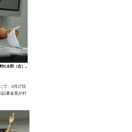
村K太郎（左）。
て、6月27日
』の記者会見が行