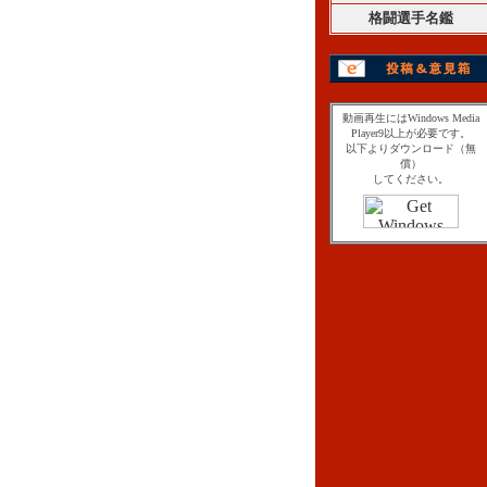
格闘選手名鑑
動画再生にはWindows Media
Player9以上が必要です。
以下よりダウンロード（無
償）
してください。