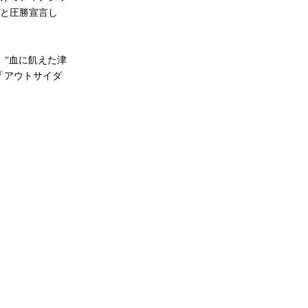
と圧勝宣言し
“血に飢えた津
「アウトサイダ