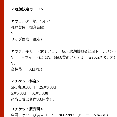
＜追加決定カード＞
▼ウェルター級 5分3R
瀬戸哲男（極真会館）
VS
サップ西成（強者）
▼ヴァルキリー・女子フェザー級・次期挑戦者決定トーナメント決
V一（＝ヴィー・はじめ、MAX柔術アカデミー＆Yogaスタジオ
VS
高林恭子（ALIVE）
＜チケット料金＞
SRS席10,000円 RS席8,000円
S席6,000円 A席5,000円
※当日券は各席500円増し。
＜チケット販売所＞
全国チケットぴあ＝TEL：0570-02-9999（P コード 594-740）