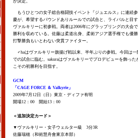
が決定。
もうひとつの女子総合格闘技イベント『ジュエルス』に連続参
慶が、希望するパウンドありルールでの試合と、ライバルと目す
ヴァルキリーに初参戦。両者は2006年にグラップリングの大会
勝利を収めている。佐藤は柔道出身、柔術アジア選手権でも優勝
打撃勝負もいとわない突貫ファイター。
♂haはヴァルキリー旗揚げ戦以来、半年ぶりの参戦。今回は一階級
での試合に臨む。sakuraはヴァルキリーでプロデビューを飾っ
こその初勝利を目指す。
GCM
「CAGE FORCE ＆ Valkyrie」
2009年7月12日（日）東京・ディファ有明
開場12：00 開始13：00
＜追加決定カード＞
▼ヴァルキリー・女子ウェルター級 3分3R
佐藤瑞穂（和術慧舟會東京本部）