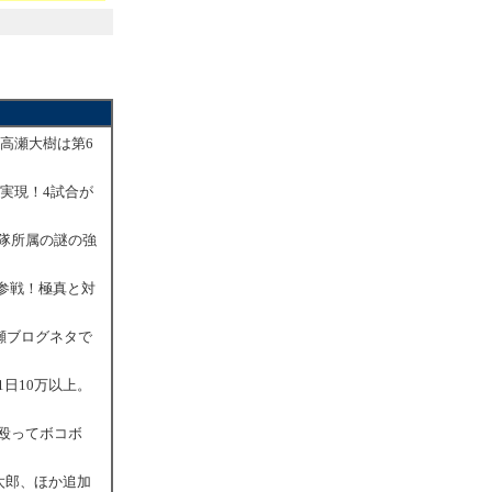
の高瀬大樹は第6
が実現！4試合が
部隊所属の謎の強
が参戦！極真と対
瀬ブログネタで
日10万以上。
殴ってボコボ
太郎、ほか追加