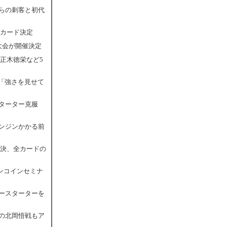
からの刺客と初代
戦カード決定
大会が開催決定
S正木徳栄など5
彦「強さを見せて
ターター克服
エンジンかかる前
対決、全カードの
ンコインセミナ
ロースターターを
での北岡悟戦もア