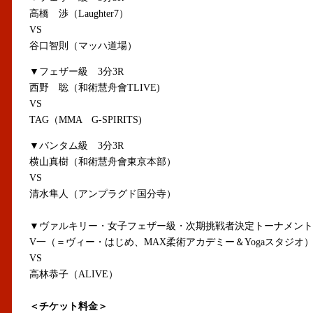
高橋 渉（Laughter7）
VS
谷口智則（マッハ道場）
▼フェザー級 3分3R
西野 聡（和術慧舟會TLIVE)
VS
TAG（MMA G-SPIRITS)
▼バンタム級 3分3R
横山真樹（和術慧舟會東京本部）
VS
清水隼人（アンプラグド国分寺）
▼ヴァルキリー・女子フェザー級・次期挑戦者決定トーナメント決
V一（＝ヴィー・はじめ、MAX柔術アカデミー＆Yogaスタジオ
VS
高林恭子（ALIVE）
＜チケット料金＞