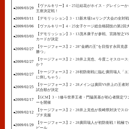
【ヴァルキリー】4・25辻結花がホイス・グレイシー
2009/03/29
■
王座決定戦！
2009/03/11
【デモリッション】3・13新木場1stリング大会の全対
■
2009/03/06
【ヴァルキリー】4・25女子ケージ総合格闘技の第2回
■
【デモリッション】3・13茂木康子が参戦、宮路智之V
2009/03/03
■
カードが決定
【ケージフォース】2・28“金網の王”を目指す永田克
2009/02/27
■
勝つ」
【ケージフォース】2・28井上克也、今度こそスロース
2009/02/27
■
か？
【ケージフォース】2・28初防衛戦に臨む廣田瑞人「
2009/02/27
■
に倒しちゃう」
【ケージフォース】2・28メインは廣田VS井上の王者
2009/02/25
■
試合順が決定
【GCM】3・1修斗世界王者・門脇英基が初心者限定ワ
2009/02/17
■
ーを開催
【ケージフォース】2・28井上克也が長崎県対決でス
2009/02/12
■
プチ克服
【ケージフォース】2・28廣田瑞人が初防衛戦！戦極
2009/01/29
■
ピール