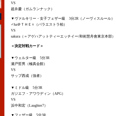
VS
超弁慶（ガムランナック）
▼ヴァルキリー・女子フェザー級 3分2R（ノーヴィスルール）
♂ha＠ＴＨＥ♀（パラエストラ柏）
VS
sakura（＝アゲハアットティーエッチイー/和術慧舟會東京本部）
＜決定対戦カード＞
▼ウェルター級 5分3R
瀬戸哲男（極真会館）
VS
サップ西成（強者）
▼ミドル級 5分3R
ガジエフ・アワウディン（APG）
VS
浜中和宏（Laughter7）
▼フェザー級 5分3R