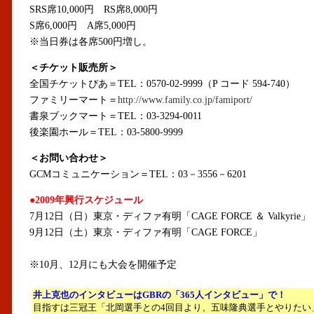
SRS席10,000円 RS席8,000円
S席6,000円 A席5,000円
※当日券は各席500円増し。
＜チケット販売所＞
全国チケットぴあ＝TEL：0570-02-9999（P コード 594-740）
ファミリーマート＝
http://www.family.co.jp/famiport/
書泉ブックマート＝TEL：03-3294-0011
後楽園ホール＝TEL：03-5800-9999
＜お問い合わせ＞
GCMコミュニケーション＝TEL：03－3556－6201
●2009年興行スケジュール
7月12日（日）東京・ディファ有明「CAGE FORCE ＆ Valkyrie」
9月12日（土）東京・ディファ有明「CAGE FORCE」
※10月、12月にも大会を開催予定
井上克也のインタビューはGBRの「365人インタビュー」で！
目指すは三冠王「北岡選手との4回目より、五味隆典選手とやりたい