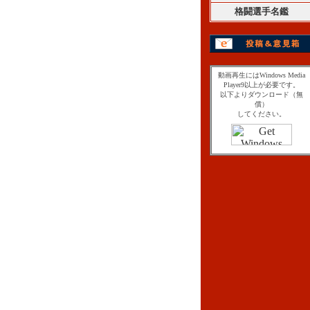
格闘選手名鑑
動画再生にはWindows Media
Player9以上が必要です。
以下よりダウンロード（無
償）
してください。