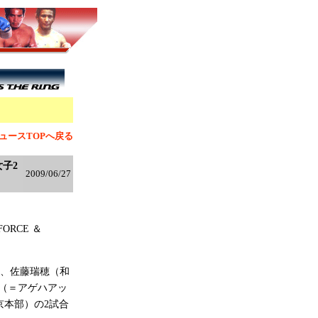
」
ュースTOPへ戻る
女子2
2009/06/27
RCE ＆
、佐藤瑞穂（和
♀（＝アゲハアッ
東京本部）の2試合