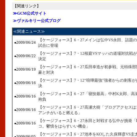
【関連リンク】
≫GCM公式サイト
≫ヴァルキリー公式ブログ
≪関連ニュース≫
【ケージフォース】6・27メインは弘中VS永田、話題
2009/06/24
■
試合に登場
【ケージフォース】7・12桜庭VSマッハの道場対抗戦
2009/06/22
■
決定
【ケージフォース】6・27瓜田幸造が初参戦、元特殊
2009/06/19
■
豪と対決
【ケージフォース】7・12“喧嘩最強”強者からの刺客
2009/06/16
■
決
【ケージフォース】6・27「寝技最高」中村K太郎、高
2009/06/16
■
抱負
【ケージフォース】6・27高瀬大樹「ブログアクセスは1
2009/06/16
■
アンチがいると燃える」
【ケージフォース】6・27永田と対戦する弘中が挑発「
2009/06/16
■
コ。鬱憤をはらすいい機会」
【ケージフォース】6・27池本をKOした久保輝彦VS圭
2009/06/05
■