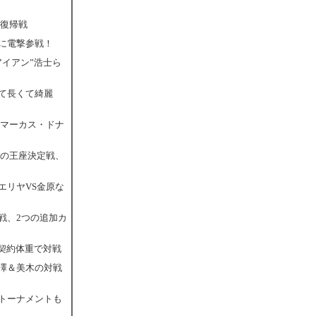
合復帰戦
に電撃参戦！
アイアン”浩士ら
て長くて綺麗
Sマーカス・ドナ
スの王座決定戦、
エリヤVS金原な
戦、2つの追加カ
と契約体重で対戦
宮澤＆美木の対戦
定トーナメントも