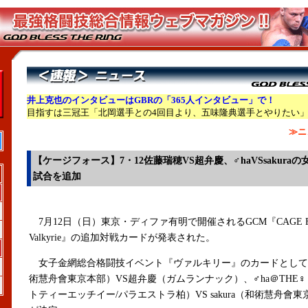
井上克也のインタビューはGBRの「365人インタビュー」で！
目指すは三冠王「北岡選手との4回目より、五味隆典選手とやりたい
≫ニ
【
ケージフォース】7・12佐藤瑞穂VS超弁慶、♂haVSsakuraの
試合を追加
7月12日（日）東京・ディファ有明で開催されるGCM『CAGE FO
Valkyrie』の追加対戦カードが発表された。
女子金網総合格闘技イベント『ヴァルキリー』のカードとして
術慧舟會東京本部）VS超弁慶（ガムランナック）、♂ha＠THE
トティーエッチイー/パラエストラ柏）VS sakura（和術慧舟會