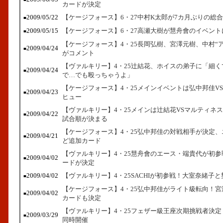
カードが決定
2009/05/22
【ケージフォース】6・27中村K太郎が7カ月ぶりの総
■
2009/05/15
【ケージフォース】6・27高瀬大樹が慧舟會のイベント
■
【ケージフォース】4・25長岡弘樹、宮澤元樹、中村“
2009/04/24
■
がコメント
【ヴァルキリー】4・25辻結花、ホイスの弟子に「細く
2009/04/24
■
で…でも殴っちゃうよ」
【ケージフォース】4・25メインイベントは弘中邦佳V
2009/04/23
■
ヒュー
【ヴァルキリー】4・25メインは辻結花VSマルティネ
2009/04/22
■
試合順が決まる
【ケージフォース】4・25弘中邦佳の対戦相手が決定、
2009/04/21
■
ど追加カード
【ヴァルキリー】4・25慧舟會のエース・端貴代が初参
2009/04/02
■
ードが決定
2009/04/02
【ヴァルキリー】4・25SACHIが初参戦！大室奈緒子
■
【ケージフォース】4・25弘中邦佳がライト級転向！
2009/04/02
■
カードも決定
【ヴァルキリー】4・25フェザー級王座次期挑戦者決
2009/03/29
■
同時開催