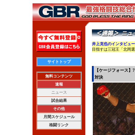
井上克也のインタビュー
目指すは三冠王「北岡選
サイトトップ
【ケージフォース】7
無料コンテンツ
対決
速報
ニュース
試合結果
その他
月間スケジュール
格闘リンク