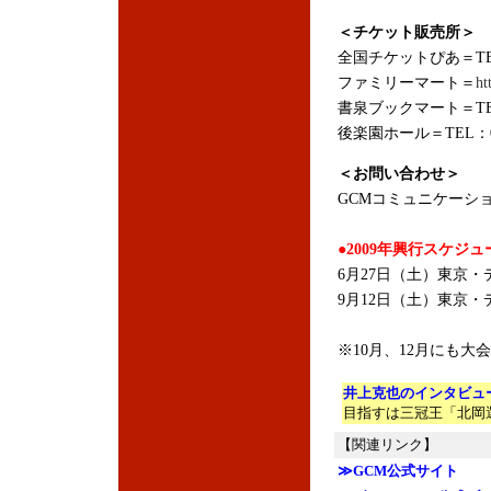
＜チケット販売所＞
全国チケットぴあ＝TEL:05
ファミリーマート＝
ht
書泉ブックマート＝TEL：0
後楽園ホール＝TEL：03-
＜お問い合わせ＞
GCMコミュニケーション＝
●2009年興行スケジュ
6月27日（土）東京・デ
9月12日（土）東京・デ
※10月、12月にも大
井上克也のインタビュー
目指すは三冠王「北岡
【関連リンク】
≫GCM公式サイト