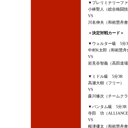
▼プレリミナリーファ
小林聖人（総合格闘技
VS
川名伸夫（和術慧舟會
＜決定対戦カード＞
▼ウェルター級 5分3
中村K太郎（和術慧舟
VS
岩見谷智義（高田道場
▼ミドル級 5分3R
高瀬大樹（フリー）
VS
森川修次（チームクラ
▼バンタム級 5分3R
寺田 功（ALLIANC
VS
根津優太（和術慧舟會