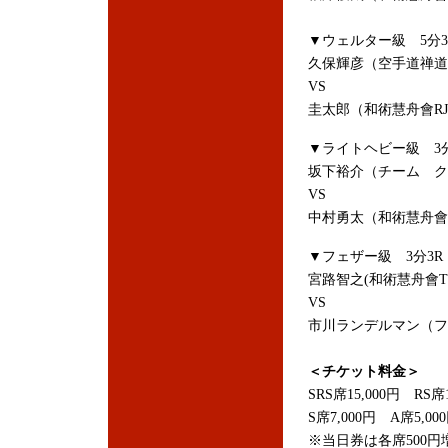
▼ウェルター級 5分3
久保輝彦（空手道禅道
VS
圭太郎（和術慧舟會RJ
▼ライトヘビー級 3分
坂下裕介（チーム ク
VS
中村勇太（和術慧舟會
▼フェザー級 3分3R
宮路智之(和術慧舟會TL
VS
市川ランデルマン（フ
＜チケット料金＞
SRS席15,000円 RS席1
S席7,000円 A席5,00
※当日券は各席500円