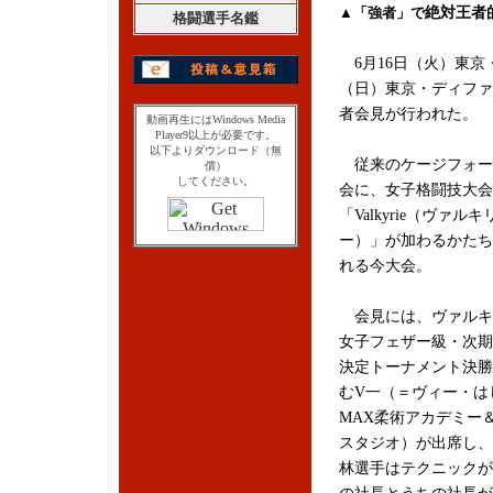
▲「強者」で
絶対王者
格闘選手名鑑
6月16日（火）東京
（日）東京・ディファ
者会見が行われた。
動画再生にはWindows Media
Player9以上が必要です。
以下よりダウンロード（無
従来のケージフォー
償）
してください。
会に、女子格闘技大会
「Valkyrie（ヴァルキ
ー）」が加わるかたち
れる今大会。
会見には、ヴァルキ
女子フェザー級・次期
決定トーナメント決勝
むV一（＝ヴィー・は
MAX柔術アカデミー＆Y
スタジオ）が出席し、
林選手はテクニックが