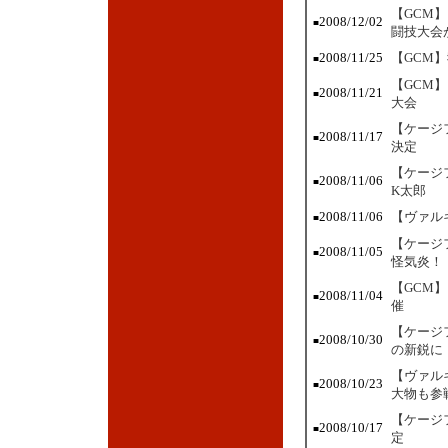
【GCM
2008/12/02
■
闘技大会
2008/11/25
【GCM
■
【GCM
2008/11/21
■
大会
【ケージ
2008/11/17
■
決定
【ケージ
2008/11/06
■
K太郎
2008/11/06
【ヴァル
■
【ケージ
2008/11/05
■
怪気炎！
【GCM
2008/11/04
■
催
【ケージ
2008/10/30
■
の新鋭に
【ヴァル
2008/10/23
■
大物も参
【ケージ
2008/10/17
■
定