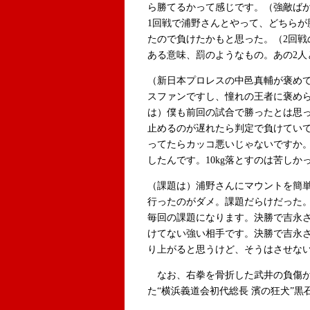
ら勝てるかって感じです。（強敵ば
1回戦で浦野さんとやって、どちらが
たので負けたかもと思った。（2回戦
ある意味、罰のようなもの。あの2人
（新日本プロレスの中邑真輔が褒め
スファンですし、憧れの王者に褒め
は）僕も前回の試合で勝ったとは思っ
止めるのが遅れたら判定で負けてい
ってたらカッコ悪いじゃないですか。
したんです。10kg落とすのは苦しか
（課題は）浦野さんにマウントを簡
行ったのがダメ。課題だらけだった
毎回の課題になります。決勝で吉永
けてない強い相手です。決勝で吉永さ
り上がると思うけど、そうはさせな
なお、右拳を骨折した武井の負傷が
た“横浜義道会初代総長 濱の狂犬”