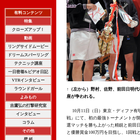
有料コンテンツ
特集
クローズアップ！
動画
リングサイドムービー
ドリームスパーリング
テクニック講座
一日密着&ビデオ日記
VTRインタビュー
ラウンドガール
↑（左から）野村、佐野、前田日明代
座が争われる。
よみもの
吉鷹弘の打撃研究室
10月11日（日）東京・ディファ有明で
インタビュー
戦』にて、初の最強トーナメントが開幕
コラム
選マッチを勝ち上がった精鋭と前田日
その他
と優勝賞金100万円を目指し、1回戦
壁 紙