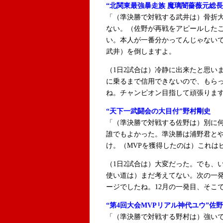
“北関東最強暴走族 魔璃闇薔薇元総長
「（準決勝で対戦する武井は）骨折
ない。（佐野が再戦をアピールした
い。本人が一番分かってんじゃない
武井）を倒しますよ。
（1日2試合は）冷静に出来たと思い
に乗るまで信用できないので、もら
ね。チャンピオン目指して頑張りま
“天下一武闘会の大目付”野村剛史
「（準決勝で対戦する佐野は）別に何
誰でもよかった。準決勝は浦野君と
け。（MVPを獲得したのは）これは
（1日2試合は）大変だった。でも、
使い道は）まだ考えてない。次の一
ージでしたね。12月の一発目、そこ
“第4回大会MVPリアル神代ユウ”佐
「（準決勝で対戦する野村は）強いで