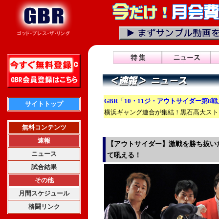
GBR「10・11ジ・アウトサイダー第8
サイトトップ
横浜ギャング連合が集結！黒石高大スト
無料コンテンツ
速報
【アウトサイダー】激戦を勝ち抜い
ニュース
て吼える！
試合結果
その他
月間スケジュール
格闘リンク