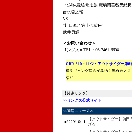
“北関東最強暴走族 魔璃闇薔薇元総長 
吉永啓之輔
VS
“川口連合第十代総長”
武井勇輝
＜お問い合わせ＞
リングス＝TEL：03-3461-6698
GBR「10・11ジ・アウトサイダー第
横浜ギャング連合が集結！黒石高大ス
など
【関連リンク】
>>リングス公式サイト
≪関連ニュース≫
【アウトサイダー】前田
■2009/10/11
げる
【アウトサイダー】8・2