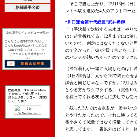
そこで勝ち上がり、12月13日（日
格闘選手名鑑
ントへ駒を進めた4人のアウトローた
“川口連合第十代総長”武井勇輝
「（準決勝で対戦する吉永は）やり
あの選手のインタビューが見た
は）超骨折れてる。12月までには治
い！
こんなこと選手に聞いてほしい！
いたので、判定にはなりたくないと思
こんな動画が見たい！などなど、
GBRで特集してほしいこと、
ので辛かった。彼が“殴り合いをしよ
リクエストも常時受付中！
のパンチが効いちゃったのでタック
↓↓↓
（渋谷莉孔が一緒に入場したのは）
（1日2試合は）元から1Rで終わらせ
試合と同じじゃないですか。12月は
とやる方がワクワクする。（賞金10
を買ってくれる友だちに少しでも使
残った3人では吉永君が一番やりづ
とやりたかったので、それに勝ってる
番小さくて減量ではなく増量してき
と思ってます。一番以外はビリと一