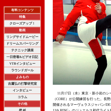
有料コンテンツ
特集
クローズアップ！
動画
リングサイドムービー
ドリームスパーリング
テクニック講座
一日密着&ビデオ日記
VTRインタビュー
ラウンドガール
よみもの
吉鷹弘の打撃研究室
インタビュー
11月17日（水）東京・新小岩のシ
コラム
（CORE）が公開練習を行った。長野
その他
開催されるマーヴェラスジャパン/D
壁 紙
11th RING』のジュエルス初代