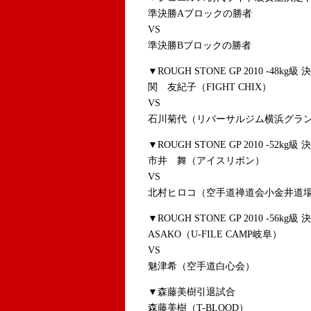
準決勝Aブロックの勝者
VS
準決勝Bブロックの勝者
▼ROUGH STONE GP 2010 -48kg級
関 友紀子（FIGHT CHIX）
VS
石川菊代（リバーサルジム横浜グラ
▼ROUGH STONE GP 2010 -52kg級
市井 舞（アイスリボン）
VS
北村ヒロコ（空手道禅道会小金井道
▼ROUGH STONE GP 2010 -56kg級
ASAKO（U-FILE CAMP岐阜）
VS
魅津希（空手道白心会）
▼森藤美樹引退試合
森藤美樹（T-BLOOD）