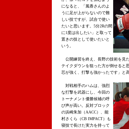
になると、「風香さんのよ
うに足が上がらないので難
しい技ですが、試合で使い
たいと思います。5分2Rの間
に1度は出したい」と取って
置きの技として使いたいと
いう。
公開練習を終え、長野の技術を見た
テイクダウンを狙った方が倒せると
芯が強く、打撃も強かったです」と
対戦相手のハムは、強烈
な打撃を武器にし、今回の
トーナメント優勝候補の呼
び声が高い。反対ブロック
の浜崎朱加（AACC）、能
村さくら（CB IMPACT）も
寝技で長けた実力を持って