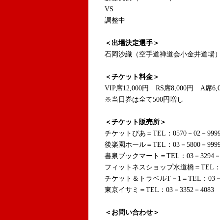
VS
調整中
＜出場決定選手＞
石岡沙織（空手道禅道会小金井道場
＜チケット料金＞
VIP席12,000円 RS席8,000円 A席6,
※当日券は全て500円増し
＜チケット販売所＞
チケットぴあ＝TEL：0570－02－999
後楽園ホール＝TEL：03－5800－999
書泉ブックマート＝TEL：03－3294－0
フィットネスショップ水道橋＝TEL：03－
チケット＆トラベルT－1＝TEL：03－5
東京イサミ＝TEL：03－3352－4083
＜お問い合わせ＞