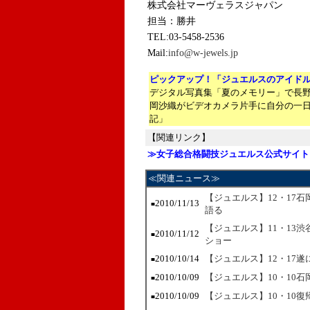
株式会社マーヴェラスジャパン
担当：勝井
TEL:03-5458-2536
Mail:
info@w-jewels.jp
ピックアップ！「ジュエルスのアイド
デジタル写真集「夏のメモリー」で長
岡沙織がビデオカメラ片手に自分の一
記」
【関連リンク】
≫女子総合格闘技ジュエルス公式サイト
≪関連ニュース≫
【ジュエルス】12・17
2010/11/13
■
語る
【ジュエルス】11・13
2010/11/12
■
ショー
2010/10/14
【ジュエルス】12・17
■
2010/10/09
【ジュエルス】10・10石
■
2010/10/09
【ジュエルス】10・10
■