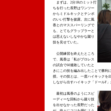
まずは、2分1Rのミット打
ちを行った長野はワンツー
からミドルキックとテンポ
のいい打撃を披露。次に風
香とのマススパーリングで
も、とてもグラップラーと
は思えないしなやかな蹴り
技を見せていた。
公開練習を終えたところ
で、風香は「私がプロレス
の試合で60連敗していたと
きにこの技を編み出したことで勝利
授。その技とは、一度ハイキックを
しながら出すハイキック「ドールF」
最初は風香のようにスピ
ーディーな回転から蹴り技
を出せなかった長野だった
が、徐々にコツを掴むよう