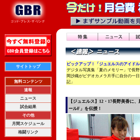
ピックアップ！「ジュエルスのアイドル
サイトトップ
デジタル写真集「夏のメモリー」で長野
岡沙織がビデオカメラ片手に自分の一日
無料コンテンツ
記」
速報
ニュース
【ジュエルス】12・17長野美香に
試合結果
ールF」を伝授！
その他
月間スケジュール
格闘リンク