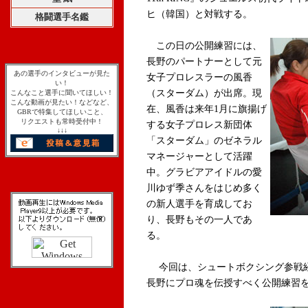
ヒ（韓国）と対戦する。
格闘選手名鑑
この日の公開練習には、
長野のパートナーとして元
あの選手のインタビューが見た
女子プロレスラーの風香
い！
（スターダム）が出席。現
こんなこと選手に聞いてほしい！
こんな動画が見たい！などなど、
在、風香は来年1月に旗揚げ
GBRで特集してほしいこと、
リクエストも常時受付中！
する女子プロレス新団体
↓↓↓
「スターダム」のゼネラル
マネージャーとして活躍
中。グラビアアイドルの愛
川ゆず季さんをはじめ多く
の新人選手を育成してお
り、長野もその一人であ
る。
今回は、シュートボクシング参戦経
長野にプロ魂を伝授すべく公開練習