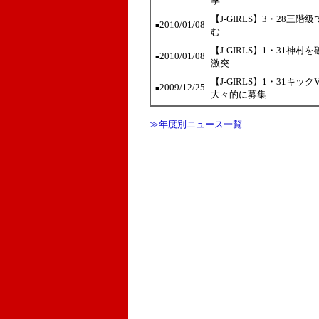
季
【J-GIRLS】3・28
2010/01/08
■
む
【J-GIRLS】1・31神
2010/01/08
■
激突
【J-GIRLS】1・31
2009/12/25
■
大々的に募集
≫年度別ニュース一覧