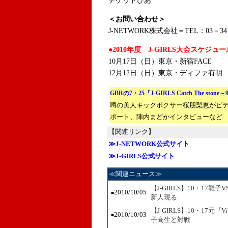
チケットぴあ
＜お問い合わせ＞
J-NETWORK株式会社＝TEL：03－341
●2010年度 J-GIRLS大会スケジュー
10月17日（日）東京・新宿FACE
12月12日（日）東京・ディファ有明
GBRの7・25「J-GIRLS Catch The ston
噂の美人キックボクサー桜朋梨恵がビ
ポート、陣内まどかインタビューなど
【関連リンク】
≫J-NETWORK公式サイト
≫J-GIRLS公式サイト
≪関連ニュース≫
【J-GIRLS】10・1
2010/10/05
■
新人現る
【J-GIRLS】10・17元
2010/10/03
■
子高生と対戦