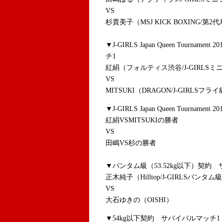
VS
杉貴美子（MSJ KICK BOXING/第2
▼J-GIRLS Japan Queen Tour
チ1
紅絹（フォルティス渋谷/J-GIRLSミ
VS
MITSUKI（DRAGON/J-GIRLSフラ
▼J-GIRLS Japan Queen Tourna
紅絹VSMITSUKIの勝者
VS
田嶋VS杉の勝者
▼バンタム級（53.52kg以下）契約
正木純子（Hilltop/J-GIRLSバンタム
VS
大石ゆきの（OISHI）
▼54kg以下契約 サバイバルマッチ1