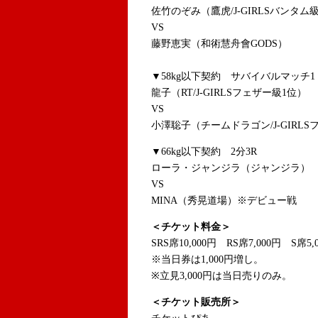
佐竹のぞみ（鷹虎/J-GIRLSバンタム
VS
藤野恵実（和術慧舟會GODS）
▼58kg以下契約 サバイバルマッチ1
龍子（RT/J-GIRLSフェザー級1位）
VS
小澤聡子（チームドラゴン/J-GIRLS
▼66kg以下契約 2分3R
ローラ・ジャンジラ（ジャンジラ）
VS
MINA（秀晃道場）※デビュー戦
＜チケット料金＞
SRS席10,000円 RS席7,000円 S席5,
※当日券は1,000円増し。
※立見3,000円は当日売りのみ。
＜チケット販売所＞