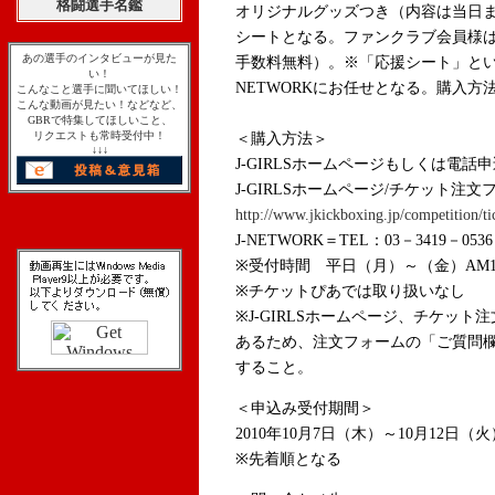
格闘選手名鑑
オリジナルグッズつき（内容は当日
シートとなる。ファンクラブ会員様は
あの選手のインタビューが見た
手数料無料）。※「応援シート」とい
い！
NETWORKにお任せとなる。購入方
こんなこと選手に聞いてほしい！
こんな動画が見たい！などなど、
GBRで特集してほしいこと、
リクエストも常時受付中！
＜購入方法＞
↓↓↓
J-GIRLSホームページもしくは電話
J-GIRLSホームページ/チケット注
http://www.jkickboxing.jp/competition/t
J-NETWORK＝TEL：03－3419－0536
※受付時間 平日（月）～（金）AM11：
※チケットぴあでは取り扱いなし
※J-GIRLSホームページ、チケッ
あるため、注文フォームの「ご質問
すること。
＜申込み受付期間＞
2010年10月7日（木）～10月12日（火）
※先着順となる