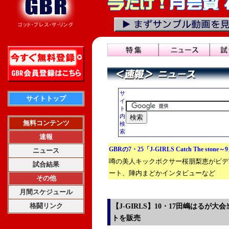
サ
サイトトップ
イ
ト
内
無料コンテンツ
検
索
速報
GBRの7・25「J-GIRLS Catch The stone
ニュース
噂の美人キックボクサー桜朋梨恵がビデ
試合結果
ート、陣内まどかインタビューなど
その他
月間スケジュール
格闘リンク
【J-GIRLS】10・17田嶋はるが
トを販売