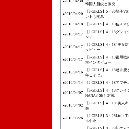
2010/04/30
■
韓国人新鋭と激突
【J-GIRLS】5・30龍
2010/04/20
■
ントも開幕
2010/04/18
【J-GIRLS】4・18
■
【J-GIRLS】4・18グレ
2010/04/17
■
ンチ
【J-GIRLS】4・18“
2010/04/17
■
タビュー
【J-GIRLS】4・18
2010/04/17
■
前インタビュー
【J-GIRLS】4・18
2010/04/16
■
年こそは」
2010/04/14
【J-GIRLS】4・18ア
■
【J-GIRLS】4・18
2010/04/07
■
NANA☆SEと対戦
【J-GIRLS】4・18
2010/04/02
■
突
【J-GIRLS】3・28Lit
2010/03/26
■
ル中止
【J-GIRLS】3・28初のム