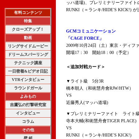
ッハ道場)、
プレリミナリーファイトの寺
RUNKI（＝ランキ/HIDE'S KICK!
)
が
有料コンテンツ
特集
クローズアップ！
GCMコミュニケーション
動画
「CAGE FORCE」
2009年10月24日（土）東京・ディフ
リングサイドムービー
開場17：30 開始18：00（予定）
ドリームスパーリング
テクニック講座
＜追加対戦カード＞
一日密着&ビデオ日記
VTRインタビュー
▼ライト級 5分3R
ラウンドガール
橋本朝人（和術慧舟會RJW/HTW）
VS
よみもの
近藤秀人(マッハ道場)
吉鷹弘の打撃研究室
インタビュー
▼プレリミナリーファイト ライト級
寺本大輔(和術慧舟會TIGER PLACE)
コラム
VS
その他
RUNKI（＝ランキ/HIDE'S KICK!
)
壁 紙