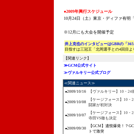
●2009年興行スケジュール
10月24日（土）東京・ディファ有明「C
※12月にも大会を開催予定
井上克也のインタビューはGBRの「36
目指すは三冠王「北岡選手との4回目よ
【関連リンク】
≫GCM公式サイト
≫ヴァルキリー公式ブログ
≪関連ニュース≫
2009/10/16
【ヴァルキリー】10・2
■
【ケージフォース】10・
2009/10/08
■
闘家が初対決
【ケージフォース】10・
2009/10/07
■
寺田VS徹も決定
【GCM】遺恨爆発！？G
2009/09/30
■
トで激突