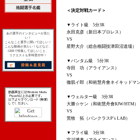
格闘選手名鑑
＜決定対戦カード＞
▼ライト級 5分3R
永田克彦（新日本プロレス）
あの選手のインタビューが見た
い！
VS
こんなこと選手に聞いてほしい！
星野大介（総合格闘技津田沼道場）
こんな動画が見たい！などなど、
GBRで特集してほしいこと、
リクエストも常時受付中！
↓↓↓
▼バンタム級 5分3R
寺田 功（アライアンス）
VS
徹肌イ郎（和術慧舟會ネイキッドマ
▼ウェルター級 3分3R
大勝☆ケン（和術慧舟會RJW/HTM）
VS
荒牧 拓（パンクラスP’s LAB）
▼フライ級 3分3R
宮川博孝（アライアンス）