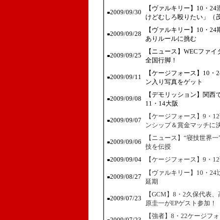
【ヴァルキリー】10・2
2009/09/30
■
けどむしろ殴りたい」（
【ヴァルキリー】10・2
2009/09/28
■
ありルールに挑む
【ニュース】WECファイ
2009/09/25
■
全国行脚！
【ケージフォース】10・
2009/09/11
■
ン入り写真をゲット
【デモリッション】関西
2009/09/08
■
11・14大阪
【ケージフォース】9・1
2009/09/07
■
ンシップ＆賞金マッチに
【ニュース】“寝技世界一
2009/09/06
■
技を伝授
2009/09/04
【ケージフォース】9・1
■
【ヴァルキリー】10・2
2009/08/27
■
延期
【GCM】8・2久保代表
2009/07/23
■
原圭一がEPゲスト参加！
【強者】8・22ケージフ
2009/07/23