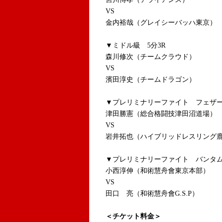
VS
金内裕哉（グレイシーバッハ東京）
▼ミドル級 5分3R
森川修次（チームクラウド）
VS
濱田淳史（チームドラゴン）
▼プレリミナリーファイト フェザー
津田勝憲（総合格闘技津田沼道場）
VS
岩井拓也（ハイブリッドレスリング
▼プレリミナリーファイト バンタム
小西淳伸（和術慧舟會東京本部）
VS
田口 亮（和術慧舟會G.S.P）
＜チケット料金＞