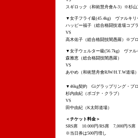
スギロック（和術慧舟會A-3）※杉
▼女子フライ級(45.4kg) ヴァルキ
ハッピー福子（総合格闘技道場コブ
VS
高木佑子（総合格闘技闇愚羅）※プ
▼女子ウェルター級(56.7kg) ヴァ
森雅恵（総合格闘技闇愚羅）
VS
あやめ（和術慧舟會RJW/H.T.W
▼46kg契約 Giグラップリング・プ
杉内由紀（ポゴナ・クラブ）
VS
田中由紀（K太郎道場）
＜チケット料金＞
SRS席 10.000円/RS席 7,000円/S席
※当日券は500円増し