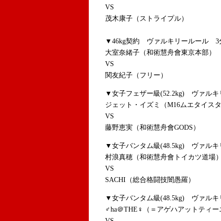
VS
茂木康子（ストライプル）
▼46kg契約 ヴァルキリールール 3
大室奈緒子（和術慧舟會東京本部）
VS
関友紀子（フリー）
▼女子フェザー級(52.2kg) ヴァル
ジェット・イズミ（M16ムエタイス
VS
藤野恵実（和術慧舟會GODS）
▼女子バンタム級(48.5kg) ヴァル
村浪真穂（和術慧舟會トイカツ道場
VS
SACHI（総合格闘技闇愚羅）
▼女子バンタム級(48.5kg) ヴァル
♂ha＠THE♀（＝アゲハアットティ
VS