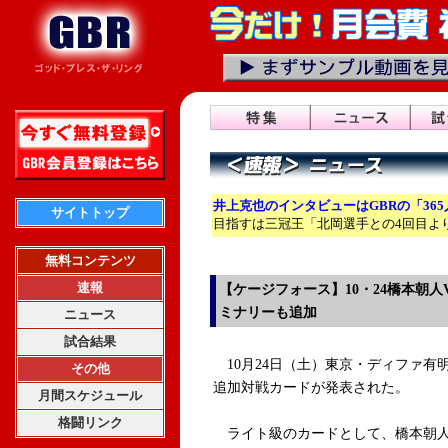
井上克也のインタビューはGBRの「36
サイトトップ
目指すは三冠王「北岡選手との4回目よ
無料コンテンツ
速報
【ケージフォース】10・24橋本朝
ミナリーも追加
ニュース
試合結果
10月24日（土）東京・ディファ有明で
その他
追加対戦カードが発表された。
月間スケジュール
格闘リンク
ライト級のカードとして、橋本朝人（和