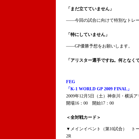
「まだ立てていません」
――今回の試合に向けて特別なトレ
「特にしていません」
――GP優勝予想をお願いします。
「アリスター選手ですね。何となく
FEG
「K-1 WORLD GP 2009 FINAL」
2009年12月5日（土）神奈川・横浜
開場16：00 開始17：00
＜全対戦カード＞
▼メインイベント（第10試合） トー
2R