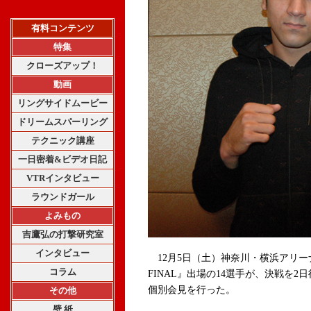
有料コンテンツ
特集
クローズアップ！
動画
リングサイドムービー
ドリームスパーリング
テクニック講座
一日密着&ビデオ日記
VTRインタビュー
ラウンドガール
よみもの
吉鷹弘の打撃研究室
インタビュー
12月5日（土）神奈川・横浜アリーナで開
コラム
FINAL』出場の14選手が、決戦を2
個別会見を行った。
その他
壁 紙