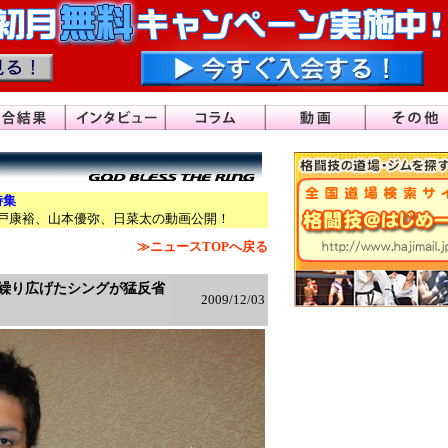
特集
戸康裕、山本優弥、日菜太の動画公開！
≫ニュースTOPへ戻る
を繰り広げたシングが猛反省
2009/12/03