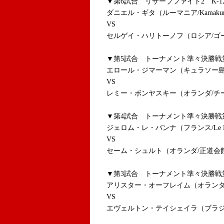
▼第6試合 リザーブファイト2 K-1
ダニエル・ギタ（ルーマニア/Kamakur
VS
セルゲイ・ハリトーノフ（ロシア/ゴ
▼第5試合 トーナメント準々決勝戦第4
エロール・ジマーマン（キュラソー島
VS
レミー・ボンヤスキー（オランダ/チ
▼第4試合 トーナメント準々決勝戦第3
ジェロム・レ・バンナ（フランス/Le Banne
VS
セーム・シュルト（オランダ/正道会
▼第3試合 トーナメント準々決勝戦第2
アリスター・オーフレイム（オランダ
VS
エヴェルトン・テイシェイラ
（ブラジ