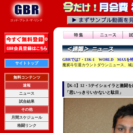
GBRでは7・13K-1 WORLD MAXを
サイトトップ
魔裟斗引退カウントダウンニュース、城
無料コンテンツ
速報
【K-1】12・5テイシェイラと激闘
「思いっきりいかないと駄目」
ニュース
試合結果
その他
月間スケジュール
格闘リンク