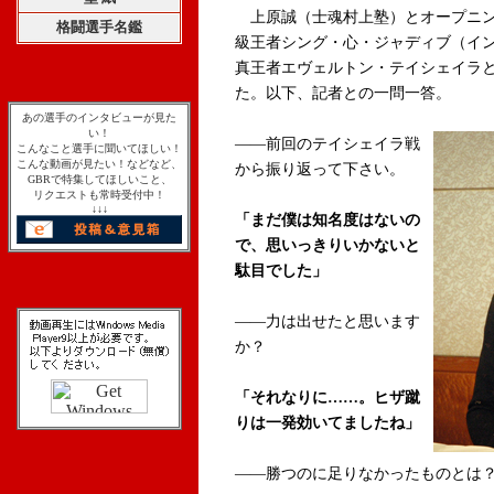
上原誠（士魂村上塾）とオープニング
格闘選手名鑑
級王者シング・心・ジャディブ（イン
真王者エヴェルトン・テイシェイラ
た。以下、記者との一問一答。
あの選手のインタビューが見た
い！
――前回の
テイシェイラ戦
こんなこと選手に聞いてほしい！
こんな動画が見たい！などなど、
から振り返って下さい。
GBRで特集してほしいこと、
リクエストも常時受付中！
↓↓↓
「まだ僕は知名度はないの
で、思いっきりいかないと
駄目でした」
――力は出せたと思います
か？
「それなりに……。ヒザ蹴
りは一発効いてましたね」
――勝つのに足りなかったものとは