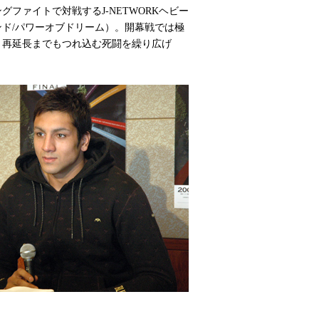
ファイトで対戦するJ-NETWORKヘビー
ド/パワーオブドリーム）。開幕戦では極
と再延長までもつれ込む死闘を繰り広げ
？