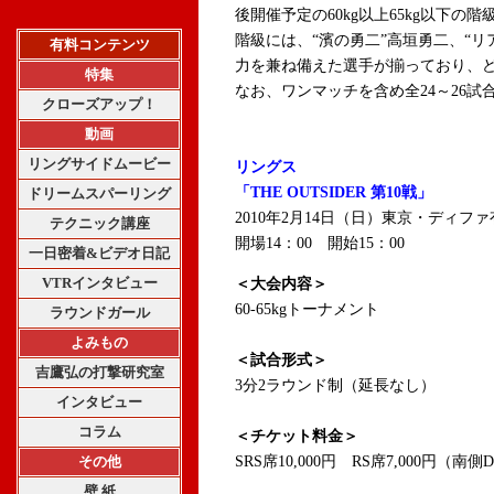
後開催予定の60kg以上65kg以下
階級には、“濱の勇二”高垣勇二、“リ
有料コンテンツ
力を兼ね備えた選手が揃っており、
特集
なお、ワンマッチを含め全24～26試
クローズアップ！
動画
リングサイドムービー
リングス
「THE OUTSIDER 第10戦」
ドリームスパーリング
2010年2月14日（日）東京・ディフ
テクニック講座
開場14：00 開始15：00
一日密着&ビデオ日記
VTRインタビュー
＜大会内容＞
60-65kgトーナメント
ラウンドガール
よみもの
＜試合形式＞
吉鷹弘の打撃研究室
3分2ラウンド制（延長なし）
インタビュー
コラム
＜チケット料金＞
その他
SRS席10,000円 RS席7,000円（南側
壁 紙