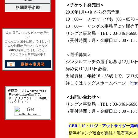
＜チケット発売日＞
格闘選手名鑑
2010年1月中旬から発売予定
10：00～ チケットぴあ（03－0570
13：00～ リングス事務局にて販売
あの選手のインタビューが見た
リングス事務局
＝TEL：03-3461-6698
い！
（受付時間：月～金曜日13：00～18：
こんなこと選手に聞いてほしい！
こんな動画が見たい！などなど、
GBRで特集してほしいこと、
＜選手募集＞
リクエストも常時受付中！
↓↓↓
シングルマッチの選手応募は12月18
締め切り1月15日必着。
出場資格：年齢16～35歳まで、プロ
詳しくはリングスホームページ
http
＜お問い合わせ＞
リングス事務局
＝TEL：03-3461-6698
（受付時間：月～金曜日13：00～18：
GBR「10・11ジ・アウトサイダー第
横浜ギャング連合が集結！黒石高大ス