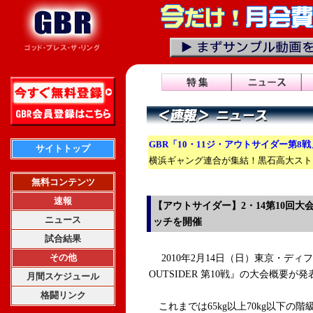
GBR「10・11ジ・アウトサイダー第8
サイトトップ
横浜ギャング連合が集結！黒石高大スト
無料コンテンツ
速報
【アウトサイダー】2・14第10回大
ニュース
ッチを開催
試合結果
その他
2010年2月14日（日）東京・ディ
OUTSIDER 第10戦』の大会概要が
月間スケジュール
格闘リンク
これまでは65kg以上70kg以下の