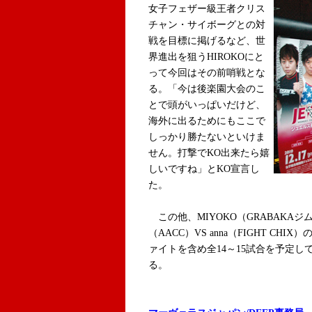
女子フェザー級王者クリス
チャン・サイボーグとの対
戦を目標に掲げるなど、世
界進出を狙うHIROKOにと
って今回はその前哨戦とな
る。「今は後楽園大会のこ
とで頭がいっぱいだけど、
海外に出るためにもここで
しっかり勝たないといけま
せん。打撃でKO出来たら嬉
しいですね」とKO宣言し
た。
この他、MIYOKO（GRABAKAジ
（AACC）VS anna（FIGHT C
ァイトを含め全14～15試合を予定
る。