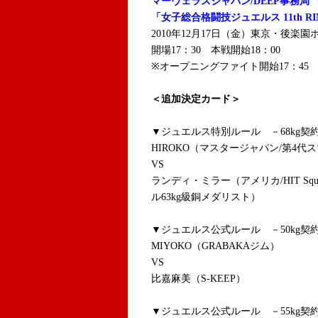
マーヴェラスジャパン/DEEP事務局
「女子総合格闘技ジュエルス 11th RI
2010年12月17日（金）東京・後楽園
開場17：30 本戦開始18：00
※オープニングファイト開始17：45
＜追加決定カード＞
▼ジュエルス特別ルール －68kg契約
HIROKO（マスタージャパン/第4
VS
ランディ・ミラー（アメリカ/HIT Sq
ル63kg級銅メダリスト）
▼ジュエルス公式ルール －50kg契約
MIYOKO（GRABAKAジム）
VS
比嘉麻美（S-KEEP）
▼ジュエルス公式ルール －55kg契約