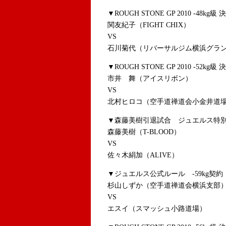
▼ROUGH STONE GP 2010 -48kg級
関友紀子（FIGHT CHIX）
VS
石川菊代（リバーサルジム横浜グラ
▼ROUGH STONE GP 2010 -52kg級
市井 舞（アイスリボン）
VS
北村ヒロコ（空手道禅道会小金井道
▼森藤美樹引退試合 ジュエルス特別ルー
森藤美樹（T-BLOOD）
VS
佐々木絹加（ALIVE）
▼ジュエルス公式ルール -59kg契約 
杉山しずか（空手道禅道会横浜支部
VS
エスイ（スマッシュ小路道場）