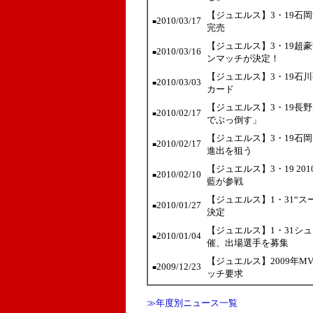
【ジュエルス】3・19石
2010/03/17
■
完売
【ジュエルス】3・19超
2010/03/16
■
ンマッチが決定！
【ジュエルス】3・19石
2010/03/03
■
カード
【ジュエルス】3・19長
2010/02/17
■
でぶっ倒す」
【ジュエルス】3・19石岡
2010/02/17
■
進出を狙う
【ジュエルス】3・19 2
2010/02/10
■
藍が参戦
【ジュエルス】1・31“スー
2010/01/27
■
決定
【ジュエルス】1・31シ
2010/01/04
■
催、出場選手を募集
【ジュエルス】2009年
2009/12/23
■
ッチ要求
≫年度別ニュース一覧