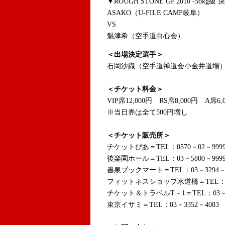
▼ROUGH STONE GP 2010 -56kg級
ASAKO（U-FILE CAMP岐阜）
VS
魅津希（空手道白心会）
＜出場決定選手＞
石岡沙織（空手道禅道会小金井道場
＜チケット料金＞
VIP席12,000円 RS席8,000円 A席6,
※当日券は全て500円増し
＜チケット販売所＞
チケットぴあ＝TEL：0570－02－999
後楽園ホール＝TEL：03－5800－999
書泉ブックマート＝TEL：03－3294－0
フィットネスショップ水道橋＝TEL：03－
チケット＆トラベルT－1＝TEL：03－5
東京イサミ＝TEL：03－3352－4083