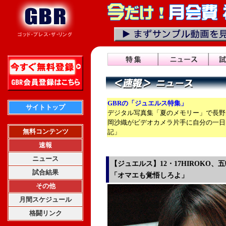
GBRの「ジュエルス特集」
サイトトップ
デジタル写真集「夏のメモリー」で長野
岡沙織がビデオカメラ片手に自分の一日
無料コンテンツ
記」
速報
ニュース
【ジュエルス】12・17HIROKO
試合結果
「オマエも覚悟しろよ」
その他
月間スケジュール
格闘リンク