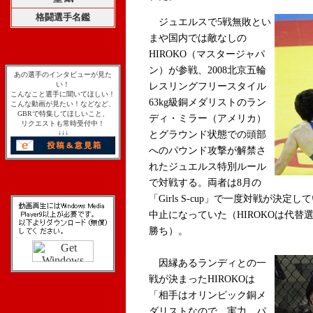
格闘選手名鑑
ジュエルスで5戦無敗とい
まや国内では敵なしの
HIROKO（マスタージャパ
ン）が参戦、2008北京五輪
あの選手のインタビューが見た
い！
レスリングフリースタイル
こんなこと選手に聞いてほしい！
63kg級銅メダリストのラン
こんな動画が見たい！などなど、
GBRで特集してほしいこと、
ディ・ミラー（アメリカ）
リクエストも常時受付中！
↓↓↓
とグラウンド状態での頭部
へのパウンド攻撃が解禁さ
れたジュエルス特別ルール
で対戦する。両者は8月の
「Girls S-cup」で一度対戦が
中止になっていた（HIROKOは代
勝ち）。
因縁あるランディとの一
戦が決まったHIROKOは
「相手はオリンピック銅メ
ダリストなので、実力、パ