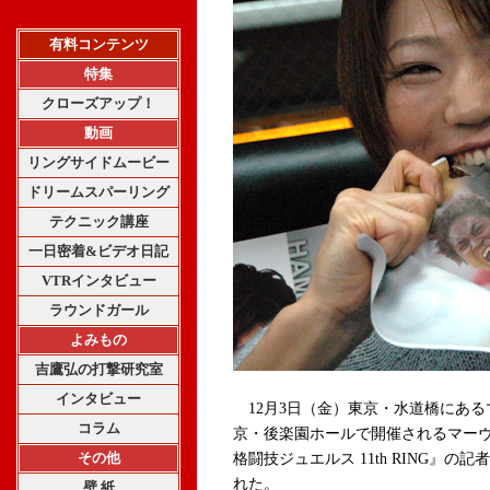
有料コンテンツ
特集
クローズアップ！
動画
リングサイドムービー
ドリームスパーリング
テクニック講座
一日密着&ビデオ日記
VTRインタビュー
ラウンドガール
よみもの
吉鷹弘の打撃研究室
インタビュー
12月3日（金）東京・水道橋にある
コラム
京・後楽園ホールで開催されるマーヴ
その他
格闘技ジュエルス 11th RING』
れた。
壁 紙