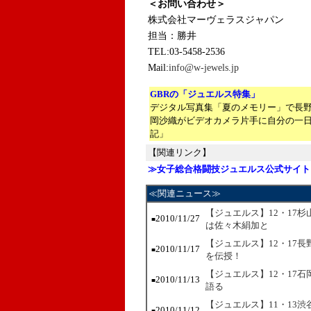
＜お問い合わせ＞
株式会社マーヴェラスジャパン
担当：勝井
TEL:03-5458-2536
Mail:
info@w-jewels.jp
GBRの「ジュエルス特集」
デジタル写真集「夏のメモリー」で長
岡沙織がビデオカメラ片手に自分の一
記」
【関連リンク】
≫女子総合格闘技ジュエルス公式サイト
≪関連ニュース≫
【ジュエルス】12・17
2010/11/27
■
は佐々木絹加と
【ジュエルス】12・17
2010/11/17
■
を伝授！
【ジュエルス】12・17
2010/11/13
■
語る
【ジュエルス】11・13
2010/11/12
■