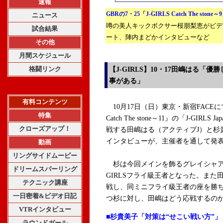
速報
GBRの7・25「J-GIRLS Catch The stone
ニュース
噂の美人キックボクサー桜朋梨恵がビデ
試合結果
ート、陣内まどかインタビューなど
その他
月間スケジュール
格闘リンク
【J-GIRLS】10・17田嶋はる「
事がある」
有料コンテンツ
10月17日（日）東京・新宿FACEにて開
特集
Catch The stone～11』の「J-GIRLS J
クローズアップ！
戦する田嶋はる（アクティブJ）と杉貴美子
インタビューが、主催者を通して発
動画
リングサイドムービー
杉は今回メインを飾るグレイシャアか
ドリームスパーリング
GIRLSフライ級王者となった。また
テクニック講座
戦し、同ミニフライ級王者の座を勝
一日密着&ビデオ日記
つ杉に対し、田嶋はどう応戦するのか
VTRインタビュー
■杉貴美子「対策は“せこい戦い方”」
ラウンドガール