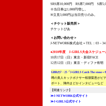
SRS席10,000円 RS席7,000円 S席5,
※当日券は1,000円増し。
※立見3,000円は当日売りのみ。
＜チケット販売所＞
チケットぴあ
＜お問い合わせ＞
J-NETWORK株式会社＝TEL：03－341
●2010年度 J-GIRLS大会スケジュー
10月17日（日）東京・新宿FACE
12月12日（日）東京・ディファ有明
GBRの7・25「J-GIRLS Catch The ston
噂の美人キックボクサー桜朋梨恵がビ
ポート、陣内まどかインタビューなど
【関連リンク】
≫J-NETWORK公式サイト
≫J-GIRLS公式サイト