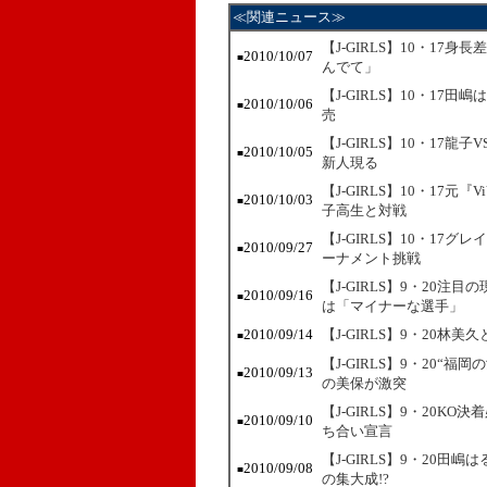
≪関連ニュース≫
【J-GIRLS】10・17身
2010/10/07
■
んでて」
【J-GIRLS】10・1
2010/10/06
■
売
【J-GIRLS】10・1
2010/10/05
■
新人現る
【J-GIRLS】10・17元
2010/10/03
■
子高生と対戦
【J-GIRLS】10・17
2010/09/27
■
ーナメント挑戦
【J-GIRLS】9・20注目の
2010/09/16
■
は「マイナーな選手」
2010/09/14
【J-GIRLS】9・20
■
【J-GIRLS】9・20
2010/09/13
■
の美保が激突
【J-GIRLS】9・20
2010/09/10
■
ち合い宣言
【J-GIRLS】9・20
2010/09/08
■
の集大成!?