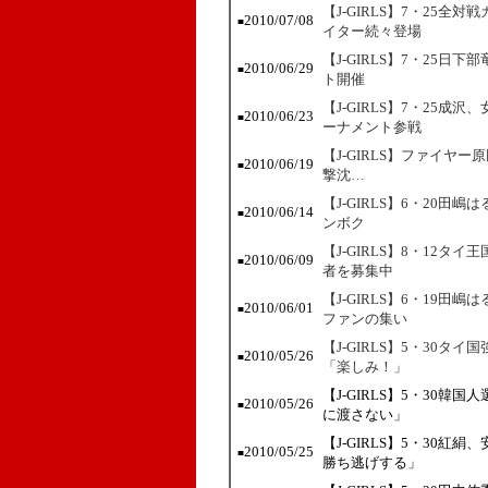
【J-GIRLS】7・25
2010/07/08
■
イター続々登場
【J-GIRLS】7・25日
2010/06/29
■
ト開催
【J-GIRLS】7・25
2010/06/23
■
ーナメント参戦
【J-GIRLS】ファイヤ
2010/06/19
■
撃沈…
【J-GIRLS】6・20
2010/06/14
■
ンボク
【J-GIRLS】8・12
2010/06/09
■
者を募集中
【J-GIRLS】6・19
2010/06/01
■
ファンの集い
【J-GIRLS】5・30タイ国
2010/05/26
■
「楽しみ！」
【J-GIRLS】5・30
2010/05/26
■
に渡さない」
【J-GIRLS】5・30
2010/05/25
■
勝ち逃げする」