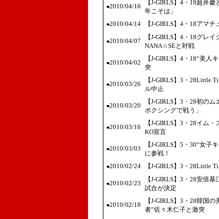
【J-GIRLS】4・18
2010/04/16
■
年こそは」
2010/04/14
【J-GIRLS】4・18ア
■
【J-GIRLS】4・18
2010/04/07
■
NANA☆SEと対戦
【J-GIRLS】4・18
2010/04/02
■
突
【J-GIRLS】3・28Lit
2010/03/26
■
ル中止
【J-GIRLS】3・28初のム
2010/03/20
■
ボクシングで戦う」
【J-GIRLS】3・28
2010/03/16
■
KO宣言
【J-GIRLS】5・30
2010/03/03
■
に参戦！
2010/02/24
【J-GIRLS】3・28Lit
■
【J-GIRLS】3・28安
2010/02/23
■
試合が決定
【J-GIRLS】3・28
2010/02/18
■
者”佐々木仁子と激突