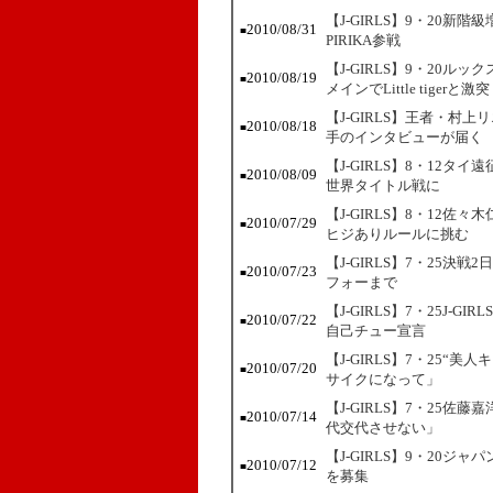
【J-GIRLS】9・20
2010/08/31
■
PIRIKA参戦
【J-GIRLS】9・20
2010/08/19
■
メインでLittle tigerと激突
【J-GIRLS】王者・村
2010/08/18
■
手のインタビューが届く
【J-GIRLS】8・12
2010/08/09
■
世界タイトル戦に
【J-GIRLS】8・12
2010/07/29
■
ヒジありルールに挑む
【J-GIRLS】7・25決
2010/07/23
■
フォーまで
【J-GIRLS】7・25J
2010/07/22
■
自己チュー宣言
【J-GIRLS】7・25
2010/07/20
■
サイクになって」
【J-GIRLS】7・25
2010/07/14
■
代交代させない」
【J-GIRLS】9・20
2010/07/12
■
を募集