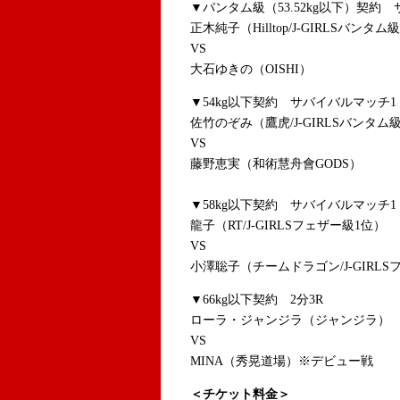
▼バンタム級（53.52kg以下）契約
正木純子（Hilltop/J-GIRLSバンタム
VS
大石ゆきの（OISHI）
▼54kg以下契約 サバイバルマッチ1
佐竹のぞみ（鷹虎/J-GIRLSバンタム
VS
藤野恵実（和術慧舟會GODS）
▼58kg以下契約 サバイバルマッチ1
龍子（RT/J-GIRLSフェザー級1位）
VS
小澤聡子（チームドラゴン/J-GIRLS
▼66kg以下契約 2分3R
ローラ・ジャンジラ（ジャンジラ）
VS
MINA（秀晃道場）※デビュー戦
＜チケット料金＞