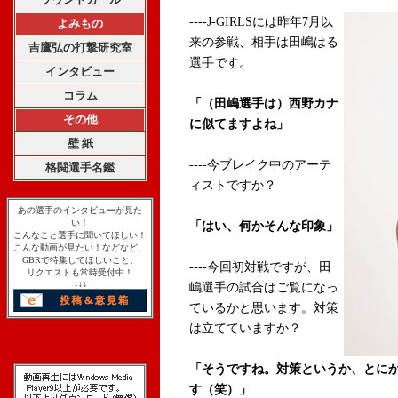
----J-GIRLSには昨年7月以
よみもの
来の参戦、相手は田嶋はる
吉鷹弘の打撃研究室
選手です。
インタビュー
コラム
「（田嶋選手は）西野カナ
その他
に似てますよね」
壁 紙
----今ブレイク中のアーテ
格闘選手名鑑
ィストですか？
あの選手のインタビューが見た
い！
「はい、何かそんな印象」
こんなこと選手に聞いてほしい！
こんな動画が見たい！などなど、
GBRで特集してほしいこと、
----今回初対戦ですが、田
リクエストも常時受付中！
↓↓↓
嶋選手の試合はご覧になっ
ているかと思います。対策
は立てていますか？
「そうですね。対策というか、とに
す（笑）」