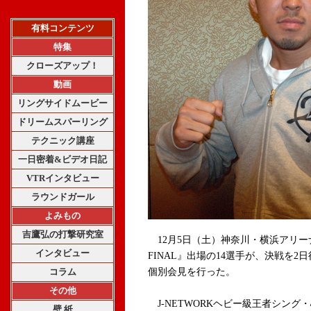
有料コンテンツ
特集
クローズアップ！
動画
リングサイドムービー
ドリームスパーリング
テクニック講座
一日密着&ビデオ日記
VTRインタビュー
ラウンドガール
よみもの
吉鷹弘の打撃研究室
12月5日（土）神奈川・横浜アリーナで開
インタビュー
FINAL』出場の14選手が、決戦を2
コラム
個別会見を行った。
その他
J-NETWORKヘビー級王者シング
壁 紙