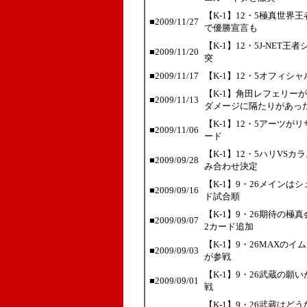
【K-1】12・5極真世
■2009/11/27
で優勝宣言も
【K-1】12・5J-NE
■2009/11/20
突
■2009/11/17
【K-1】12・5オフィシャ
【K-1】角田レフェリー
■2009/11/13
ダメージに隔たりがあっ
【K-1】12・5アーツ
■2009/11/06
ード
【K-1】12・5ハリVS
■2009/09/28
み合わせ決定
【K-1】9・26メイン
■2009/09/16
ド試合順
【K-1】9・26期待の
■2009/09/07
2カード追加
【K-1】9・26MAX
■2009/09/03
が参戦
【K-1】9・26武蔵の
■2009/09/01
戦
【K-1】9・26武蔵は