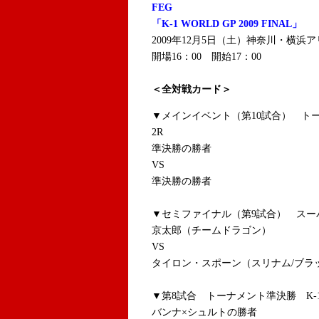
FEG
「K-1 WORLD GP 2009 FINAL」
2009年12月5日（土）神奈川・横浜
開場16：00 開始17：00
＜全対戦カード＞
▼メインイベント（第10試合） トー
2R
準決勝の勝者
VS
準決勝の勝者
▼セミファイナル（第9試合） スーパ
京太郎（チームドラゴン）
VS
タイロン・スポーン（スリナム/ブラッ
▼第8試合 トーナメント準決勝 K-1
バンナ×シュルトの勝者