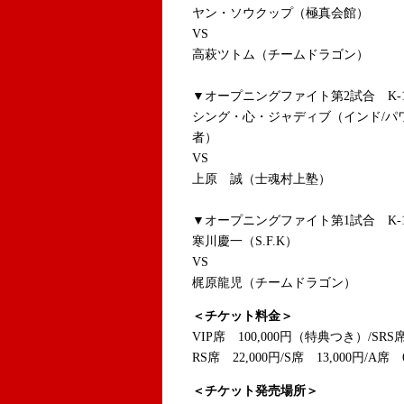
ヤン・ソウクップ（極真会館）
VS
高萩ツトム（チームドラゴン）
▼オープニングファイト第2試合 K-1
シング・心・ジャディブ（インド/パワー
者）
VS
上原 誠（士魂村上塾）
▼オープニングファイト第1試合 K-1
寒川慶一（S.F.K）
VS
梶原龍児（チームドラゴン）
＜チケット料金＞
VIP席 100,000円（特典つき）/SR
RS席 22,000円/S席 13,000円/A席 
＜チケット発売場所＞