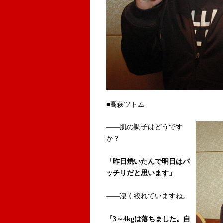
■高萩ツトム
――肌の調子はどうです
か？
「昨日焼いたんで明日はバ
ッチリだと思います」
――凄く絞れていますね。
「3～4kgは落ちました。自