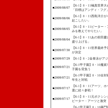
【K-1】8・11極真世界
■2009/08/07
「目標はアンディ・フグ
【K-1】8・11西島洋
■2009/08/06
起こしたい」
【K-1】8・11ピーター
■2009/08/05
みを教えてやりたい」
【K-1】8・11あの前田
■2009/08/04
盛り上げる」
【K-1】8・11世界最
■2009/07/30
が決定
■2009/07/29
【K-1】8・2金泰泳が
【K-1甲子園】8・10魔
■2009/07/21
子園を背負う
【K-1甲子園】8・10全
■2009/07/21
年生と対戦
【K-1】8・11アーツ
■2009/07/17
選に続々参戦！
【K-1】8・11元ボク
■2009/07/17
ピーター・アーツと激突
【K-1甲子園】8・10藤