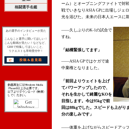
ーム）とオープニングファイトで対戦
格闘選手名鑑
戦でいきなりASIA GPに出場しジ
光を浴びた
。未来の日本人エースに
――久しぶりのK-1の試合で
あの選手のインタビューが見た
い！
すね。
こんなこと選手に聞いてほしい！
こんな動画が見たい！などなど、
GBRで特集してほしいこと、
「結構緊張してます」
リクエストも常時受付中！
↓↓↓
――ASIA GPではケガで途
中棄権となりました。
「前回よりウェイトを上げ
てパワーアップしたので、
それを生かして綺麗なKOを
目指します。今は95kgで前
回は88kgでした。スピードも上が
分の楽しみです」
――体重を上げながらスピードアッ