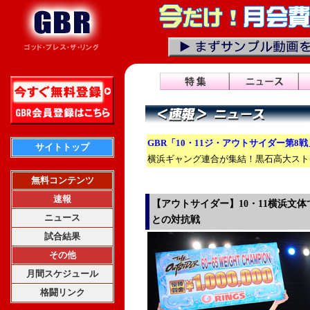
GBR「10・11ジ・アウトサイダー第8
サイトトップ
横浜ギャング連合が集結！黒石高大スト
無料コンテンツ
速報
【アウトサイダー】10・11横浜文体
ニュース
との対抗戦
試合結果
その他
月間スケジュール
格闘リンク