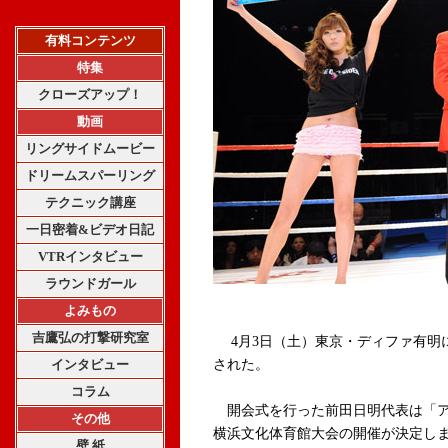
有料コンテンツ
特集
クローズアップ！
動画
リングサイドムービー
ドリームスパーリング
テクニック講座
一日密着&ビデオ日記
VTRインタビュー
ラウンドガール
よみもの
吉鷹弘の打撃研究室
4月3日（土）東京・ディファ有明にて
インタビュー
された。
コラム
開会式を行った前田日明代表は「アウ
その他
横浜文化体育館大会の開催が決定しまし
壁 紙