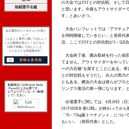
の大会ではZSTとの対抗戦、そして
格闘選手名鑑
と思います。今後もアウトサイダー
す」とあいさつ。
大会パンフレットでは「アマチュア
あの選手のインタビューが見た
い！
を同時開催していきたい」と前田代表
こんなこと選手に聞いてほしい！
活。ここでZSTとの対抗戦が3～5
こんな動画が見たい！などなど、
GBRで特集してほしいこと、
リクエストも常時受付中！
↓↓↓
大会終了後、囲み取材を行った前田
てません。アウトサイダーをやってい
ーの力石徹”を探すとことにある。有
との対抗戦もそうだし、白人の馬力
ともある。横浜の大会は彼らがプロ
リングス復活の第一弾になります」
出場選手に関しては、6月20日（日
OUTSIDER 第12戦』
が終わってから
「70－75kg級トーナメント」につ
もいい」（前田代表）とした。