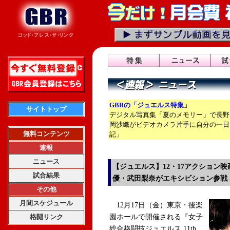
GBRの「ジュエルス特集」
サイトトップ
デジタル写真集「夏のメモリー」で長野
岡沙織がビデオカメラ片手に自分の一日
無料コンテンツ
記」
速報
ニュース
【ジュエルス】12・17アクション
試合結果
優・武田梨奈がエキシビション参戦
その他
月間スケジュール
12月17日（金）東京・後楽
格闘リンク
園ホールで開催される『女子
総合格闘技ジュエルス 11th