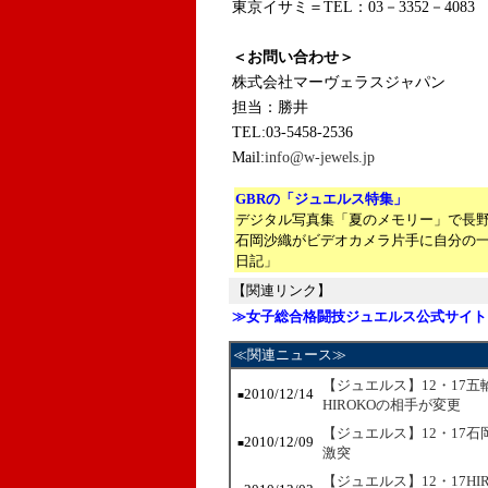
東京イサミ＝TEL：03－3352－4083
＜お問い合わせ＞
株式会社マーヴェラスジャパン
担当：勝井
TEL:03-5458-2536
Mail:
info@w-jewels.jp
GBRの「ジュエルス特集」
デジタル写真集「夏のメモリー」で長
石岡沙織がビデオカメラ片手に自分の
日記」
【関連リンク】
≫女子総合格闘技ジュエルス公式サイト
≪関連ニュース≫
【ジュエルス】12・17
2010/12/14
■
HIROKOの相手が変更
【ジュエルス】12・17
2010/12/09
■
激突
【ジュエルス】12・17H