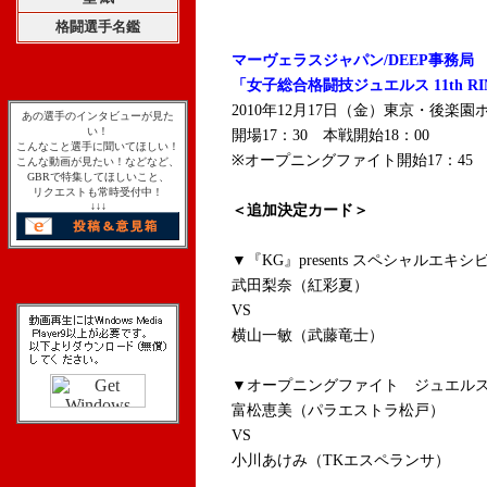
格闘選手名鑑
マーヴェラスジャパン/DEEP事務局
「女子総合格闘技ジュエルス 11th RI
2010年12月17日（金）東京・後楽園
あの選手のインタビューが見た
い！
開場17：30 本戦開始18：00
こんなこと選手に聞いてほしい！
※オープニングファイト開始17：45
こんな動画が見たい！などなど、
GBRで特集してほしいこと、
リクエストも常時受付中！
↓↓↓
＜追加決定カード＞
▼『KG』presents スペシャル
武田梨奈（紅彩夏）
VS
横山一敏（武藤竜士）
▼オープニングファイト ジュエルスグ
富松恵美（パラエストラ松戸）
VS
小川あけみ（TKエスペランサ）