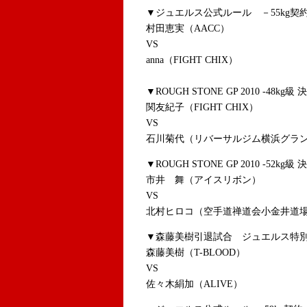
▼ジュエルス公式ルール －55kg契約
村田恵実（AACC）
VS
anna（FIGHT CHIX）
▼ROUGH STONE GP 2010 -48kg級
関友紀子（FIGHT CHIX）
VS
石川菊代（リバーサルジム横浜グラ
▼ROUGH STONE GP 2010 -52kg級
市井 舞（アイスリボン）
VS
北村ヒロコ（空手道禅道会小金井道
▼森藤美樹引退試合 ジュエルス特別ルー
森藤美樹（T-BLOOD）
VS
佐々木絹加（ALIVE）