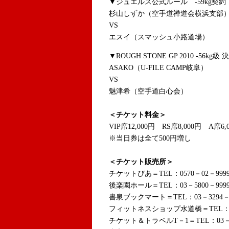
▼ジュエルス公式ルール -59kg契約 
杉山しずか（空手道禅道会横浜支部
VS
エスイ（スマッシュ小路道場）
▼ROUGH STONE GP 2010 -56kg級
ASAKO（U-FILE CAMP岐阜）
VS
魅津希（空手道白心会）
＜チケット料金＞
VIP席12,000円 RS席8,000円 A席6,
※当日券は全て500円増し
＜チケット販売所＞
チケットぴあ＝TEL：0570－02－999
後楽園ホール＝TEL：03－5800－999
書泉ブックマート＝TEL：03－3294－0
フィットネスショップ水道橋＝TEL：03－
チケット＆トラベルT－1＝TEL：03－5