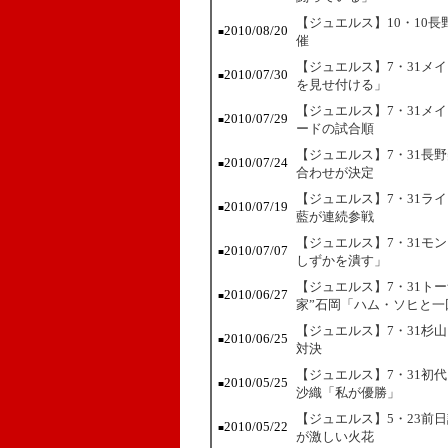
【ジュエルス】10・10
2010/08/20
■
催
【ジュエルス】7・31メ
2010/07/30
■
を見せ付ける」
【ジュエルス】7・31メ
2010/07/29
■
ードの試合順
【ジュエルス】7・31長
2010/07/24
■
合わせが決定
【ジュエルス】7・31ラ
2010/07/19
■
藍が連続参戦
【ジュエルス】7・31モ
2010/07/07
■
しずかを潰す」
【ジュエルス】7・31ト
2010/06/27
■
家”石岡「ハム・ソヒと一
【ジュエルス】7・31杉
2010/06/25
■
対決
【ジュエルス】7・31初
2010/05/25
■
沙織「私が優勝」
【ジュエルス】5・23前
2010/05/22
■
が激しい火花