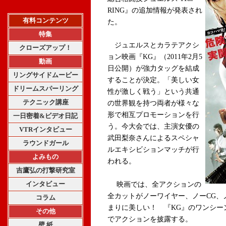
RING』の追加情報が発表され
有料コンテンツ
た。
特集
ジュエルスとカラテアクシ
クローズアップ！
ョン映画『KG』（2011年2月5
動画
日公開）が強力タッグを結成
リングサイドムービー
することが決定。「美しい女
ドリームスパーリング
性が激しく戦う」という共通
テクニック講座
の世界観を持つ両者が様々な
形で相互プロモーションを行
一日密着&ビデオ日記
う。今大会では、主演女優の
VTRインタビュー
武田梨奈さんによるスペシャ
ラウンドガール
ルエキシビションマッチが行
よみもの
われる。
吉鷹弘の打撃研究室
インタビュー
映画では、全アクションの
全カットがノーワイヤー、ノーCG、
コラム
まりに美しい！ 『KG』のワンシー
その他
でアクションを披露する。
壁 紙