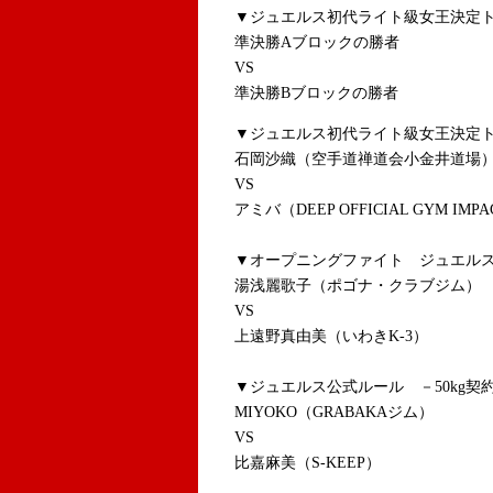
▼ジュエルス初代ライト級女王決定
準決勝Aブロックの勝者
VS
準決勝Bブロックの勝者
▼ジュエルス初代ライト級女王決定ト
石岡沙織（空手道禅道会小金井道場
VS
アミバ（DEEP OFFICIAL GYM IMP
▼オープニングファイト ジュエルスグ
湯浅麗歌子（ポゴナ・クラブジム）
VS
上遠野真由美（いわきK-3）
▼ジュエルス公式ルール －50kg契約
MIYOKO（GRABAKAジム）
VS
比嘉麻美（S-KEEP）