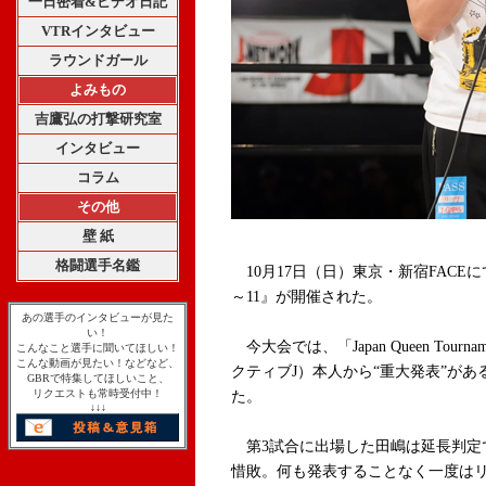
一日密着&ビデオ日記
VTRインタビュー
ラウンドガール
よみもの
吉鷹弘の打撃研究室
インタビュー
コラム
その他
壁 紙
格闘選手名鑑
10月17日（日）東京・新宿FACEにて、J-NE
～11』が開催された。
あの選手のインタビューが見た
い！
今大会では、「Japan Queen Tour
こんなこと選手に聞いてほしい！
こんな動画が見たい！などなど、
クティブJ）本人から“重大発表”が
GBRで特集してほしいこと、
リクエストも常時受付中！
た。
↓↓↓
第3試合に出場した田嶋は延長判定で杉貴美
惜敗。何も発表することなく一度はリ