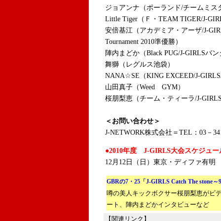
ジョアンナ（ポーランド/チームミスタ
Little Tiger（Ｆ・TEAM TIGER/J
安倍基江（アカデミア・アーザ/J-GIRLS
Tournament 2010準優勝）
陣内まどか（Black PUG/J-GIRLS
舞獅（レグルス池袋）
NANA☆SE（KING EXCEED/J-GI
山田真子（Weed GYM）
桜朋梨恵（チーム・ティーラ/J-GIR
＜お問い合わせ＞
J-NETWORK株式会社＝TEL：03－341
●2010年度 J-GIRLS大会スケジュー
12月12日（日）東京・ディファ有明
GBRの7・25「J-GIRLS Catch The ston
噂の美人キックボクサー桜朋梨恵がビ
ート、陣内まどかインタビューなど
【関連リンク】