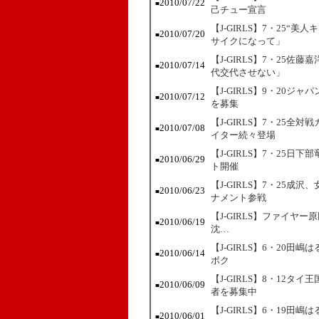
2010/07/22
■
己チュー宣言
【J-GIRLS】7・25
2010/07/20
■
サイクになって」
【J-GIRLS】7・25
2010/07/14
■
代交代させない」
【J-GIRLS】9・20
2010/07/12
■
を募集
【J-GIRLS】7・25
2010/07/08
■
イター続々登場
【J-GIRLS】7・25日
2010/06/29
■
ト開催
【J-GIRLS】7・25
2010/06/23
■
ナメント参戦
【J-GIRLS】ファイ
2010/06/19
■
沈…
【J-GIRLS】6・20
2010/06/14
■
ボク
【J-GIRLS】8・12
2010/06/09
■
者を募集中
【J-GIRLS】6・19
2010/06/01
■