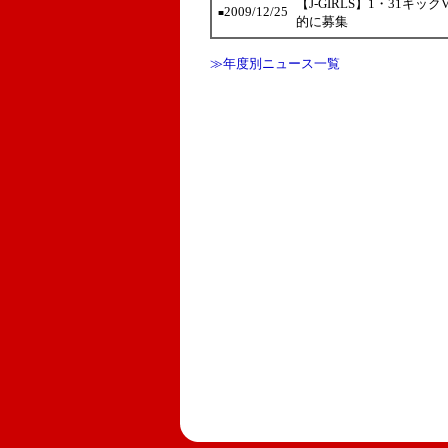
【J-GIRLS】1・31
2009/12/25
■
的に募集
≫年度別ニュース一覧