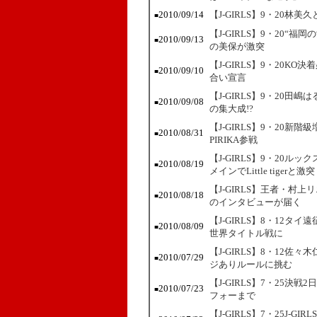
2010/09/14
【J-GIRLS】9・20
■
【J-GIRLS】9・20
2010/09/13
■
の美保が激突
【J-GIRLS】9・20
2010/09/10
■
合い宣言
【J-GIRLS】9・20
2010/09/08
■
の集大成!?
【J-GIRLS】9・20
2010/08/31
■
PIRIKA参戦
【J-GIRLS】9・20
2010/08/19
■
メインでLittle tigerと激突
【J-GIRLS】王者・
2010/08/18
■
のインタビューが届く
【J-GIRLS】8・12
2010/08/09
■
世界タイトル戦に
【J-GIRLS】8・12
2010/07/29
■
ジありルールに挑む
【J-GIRLS】7・25決
2010/07/23
■
フォーまで
【J-GIRLS】7・25J