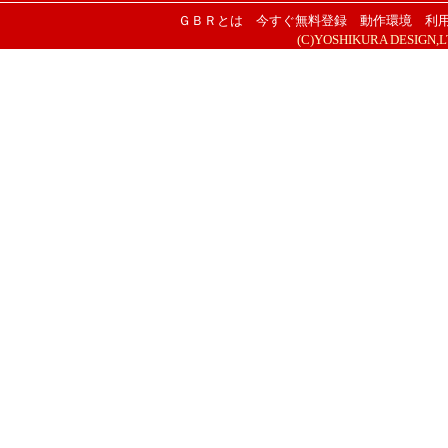
ＧＢＲとは
今すぐ無料登録
動作環境
利
(C)YOSHIKURA DESIGN,LTD.