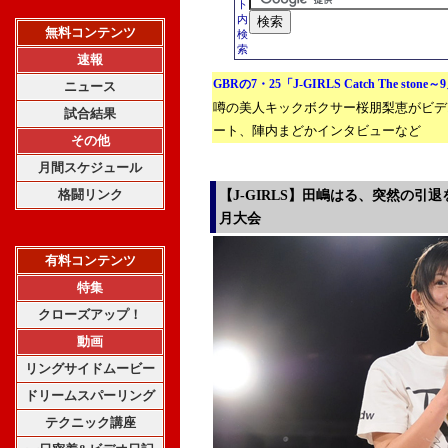
ト
内
無料コンテンツ
検
索
速報
GBRの7・25「J-GIRLS Catch The stone
ニュース
噂の美人キックボクサー桜朋梨恵がビデ
試合結果
ート、陣内まどかインタビューなど
その他
月間スケジュール
格闘リンク
【J-GIRLS】田嶋はる、突然の引
月大会
有料コンテンツ
特集
クローズアップ！
動画
リングサイドムービー
ドリームスパーリング
テクニック講座