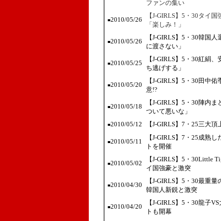
ファンの集い
【J-GIRLS】5・30タイ国
2010/05/26
■
「楽しみ！」
【J-GIRLS】5・30
2010/05/26
■
に渡さない」
【J-GIRLS】5・30
2010/05/25
■
ち逃げする」
【J-GIRLS】5・30
2010/05/20
■
意!?
【J-GIRLS】5・30
2010/05/18
■
ついて悪いな」
2010/05/12
【J-GIRLS】7・25
■
【J-GIRLS】7・25成
2010/05/11
■
トを開催
【J-GIRLS】5・30Lit
2010/05/02
■
イ国強豪と激突
【J-GIRLS】5・30
2010/04/30
■
韓国人新鋭と激突
【J-GIRLS】5・30龍
2010/04/20
■
トも開幕