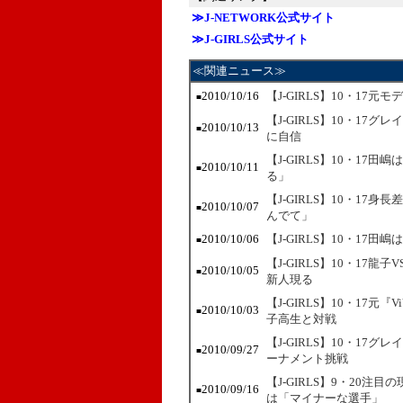
≫J-NETWORK公式サイト
≫J-GIRLS公式サイト
≪関連ニュース≫
2010/10/16
【J-GIRLS】10・1
■
【J-GIRLS】10・1
2010/10/13
■
に自信
【J-GIRLS】10・1
2010/10/11
■
る」
【J-GIRLS】10・17身
2010/10/07
■
んでて」
2010/10/06
【J-GIRLS】10・1
■
【J-GIRLS】10・1
2010/10/05
■
新人現る
【J-GIRLS】10・17元
2010/10/03
■
子高生と対戦
【J-GIRLS】10・17
2010/09/27
■
ーナメント挑戦
【J-GIRLS】9・20注目の
2010/09/16
■
は「マイナーな選手」