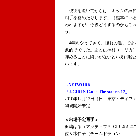
現役を退いてからは「キックの練習
相手を務めたりします。（熊本にい
われますが、今後どうするのかもこ
う。
「4年間やってきて、憧れの選手であ
象的ででした。あとは神村（エリカ
辞めることに悔いがないといえば嘘
います」
J-NETWORK
「J-GIRLS Catch The stone～12」
2010年12月12日（日）東京・ディフ
開場開始未定
＜出場予定選手＞
田嶋はる（アクティブJ/J-GIRLSミ
佐々木仁子（チームドラゴン）