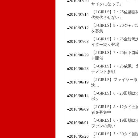
2010/07/20
■
サイクになって」
【J-GIRLS】7・25
2010/07/14
■
代交代させない」
【J-GIRLS】9・20
2010/07/12
■
を募集
【J-GIRLS】7・25
2010/07/08
■
イター続々登場
【J-GIRLS】7・25日
2010/06/29
■
ト開催
【J-GIRLS】7・25
2010/06/23
■
ナメント参戦
【J-GIRLS】ファイ
2010/06/19
■
沈…
【J-GIRLS】6・20
2010/06/14
■
ボク
【J-GIRLS】8・12
2010/06/09
■
者を募集中
【J-GIRLS】6・19
2010/06/01
■
ファンの集い
【J-GIRLS】5・30タイ国
2010/05/26
■