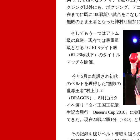
弟”として様々なメディアで取り上げ
クシング以外にも、ボクシング、テ
在までに既に100戦近い試合をこな
無敗のまま王者となった神村江里加
そしてもう一つはアトム
級の真逆、現存では最重量
級となるJ-GIRLSライト級
（61.23kg以下）のタイトル
マッチを開催。
今年5月に創設され初代
のベルトを獲得した“無敗の
世界王者”村上リエ
（DRAGON）。8月にはタ
イへ渡り『タイ王国王妃誕
生記念興行 Queen’s Cup 201
てきた。現在23戦22勝1分（7KO
その記録を破りベルト奪取を狙うの