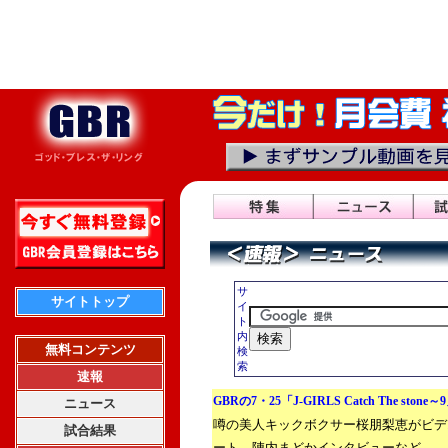
サ
サイトトップ
イ
ト
内
無料コンテンツ
検
索
速報
GBRの7・25「J-GIRLS Catch The stone
ニュース
噂の美人キックボクサー桜朋梨恵がビデ
試合結果
ート、陣内まどかインタビューなど