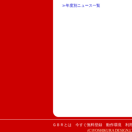
≫年度別ニュース一覧
ＧＢＲとは
今すぐ無料登録
動作環境
利
(C)YOSHIKURA DESIGN,LTD.