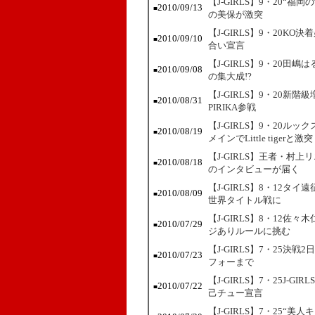
【J-GIRLS】9・20
2010/09/13
■
の美保が激突
【J-GIRLS】9・20
2010/09/10
■
合い宣言
【J-GIRLS】9・20
2010/09/08
■
の集大成!?
【J-GIRLS】9・20
2010/08/31
■
PIRIKA参戦
【J-GIRLS】9・20
2010/08/19
■
メインでLittle tigerと激突
【J-GIRLS】王者・
2010/08/18
■
のインタビューが届く
【J-GIRLS】8・12
2010/08/09
■
世界タイトル戦に
【J-GIRLS】8・12
2010/07/29
■
ジありルールに挑む
【J-GIRLS】7・25決
2010/07/23
■
フォーまで
【J-GIRLS】7・25J
2010/07/22
■
己チュー宣言
【J-GIRLS】7・25