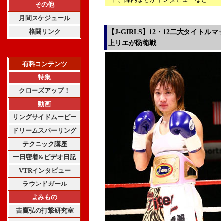
その他
月間スケジュール
格闘リンク
【J-GIRLS】12・12二大タイトルマッチ
上リエが防衛戦
有料コンテンツ
特集
クローズアップ！
動画
リングサイドムービー
ドリームスパーリング
テクニック講座
一日密着&ビデオ日記
VTRインタビュー
ラウンドガール
よみもの
吉鷹弘の打撃研究室