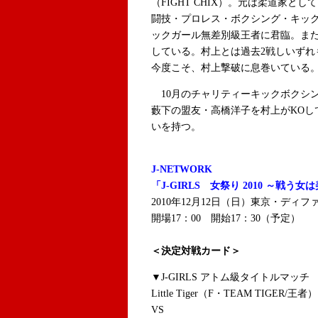
（FIGHT CHIX）。元は柔道家
闘技・プロレス・ボクシング・キッ
ックガール無差別級王者に君臨。ま
している。村上とは過去2戦しいずれ
今度こそ、村上撃破に息巻いている
10月のチャリティーキックボクシングイ
藪下の盟友・高橋洋子を村上がKOし
いを持つ。
J-NETWORK
「J-GIRLS 女祭り 2010 ～戦う
2010年12月12日（日）東京・ディフ
開場17：00 開始17：30（予定）
＜決定対戦カード＞
▼J-GIRLS アトム級タイトルマッチ 
Little Tiger（F・TEAM TIGER/王者）
VS