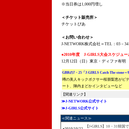
※当日券は1,000円増し
＜チケット販売所＞
チケットぴあ
＜お問い合わせ＞
J-NETWORK株式会社＝TEL：03－341
●2010年度 J-GIRLS大会スケジュー
12月12日（日）東京・ディファ有明
GBRの7・25「J-GIRLS Catch The ston
噂の美人キックボクサー桜朋梨恵がビ
ート、陣内まどかインタビューなど
【関連リンク】
≫J-NETWORK公式サイト
≫J-GIRLS公式サイト
≪関連ニュース≫
【J-GIRLS】10・31
2010/10/22
■