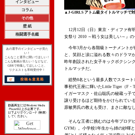
インタビュー
コラム
▲J-GIRLS アトム級タイトルマッチで対戦
その他
壁 紙
12月12日（日）東京・ディファ有明にて
格闘選手名鑑
女祭り 2010 ～戦う女は美しい～
今年3月から各階級トーナメントが
あの選手のインタビューが見た
い！
と、笑顔と涙に溢れる数々のドラマ
こんなこと選手に聞いてほしい！
昨年創設された女子キックボクシング最
こんな動画が見たい！などなど、
GBRで特集してほしいこと、
トルマッチだ。
リクエストも常時受付中！
↓↓↓
総勢8名という最多人数でスタート
事初代王座に輝いたLittle Tiger（
イガーマスク・佐山聡氏の秘蔵っ子であ
譲り受けるほど期待をかけられているT
原敏男氏の教えも受け、まさに敵な
そんな王者に挑むのは今年プロデビュ
GYM）。小学校1年生から姉の紗暉