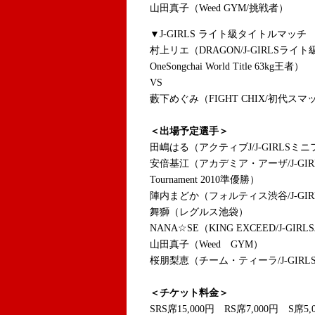
山田真子（Weed GYM/挑戦者）
▼J-GIRLS ライト級タイトルマッチ 
村上リエ（DRAGON/J-GIRLSラ
OneSongchai World Title 63kg王者）
VS
藪下めぐみ（FIGHT CHIX/初代
＜出場予定選手＞
田嶋はる（アクティブJ/J-GIRLSミ
安倍基江（アカデミア・アーザ/J-GIRLS
Tournament 2010準優勝）
陣内まどか（フォルティス渋谷/J-GI
舞獅（レグルス池袋）
NANA☆SE（KING EXCEED/J-GI
山田真子（Weed GYM）
桜朋梨恵（チーム・ティーラ/J-GIR
＜チケット料金＞
SRS席15,000円 RS席7,000円 S席5,