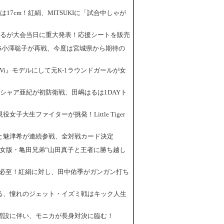
長差は17cm！紅絹、MITSUKIに「試合中しゃが
7田嶋はるが大会当日に重大発表！応援シートを販売
7龍子VS小澤聡子が再戦、今度は宮城県から期待の
『ViVi』モデルにして元K-1ラウンドガールが女
グレイシャア亜紀が初防衛戦、田嶋はるは1DAYト
現役女子大生ファイターが挑発！Little Tiger
林美久と魅津希が連続参戦、全対戦カード決定
“福岡の女版・亀田兄弟”山田真子と王者に勝ち越し
KO決着必至！紅絹に対し、田中佑季がガンガン打ち
田嶋はる、憧れのジェット・イズミ戦はキック人生
新階級増設に伴い、モニカが長身対決に臨む！