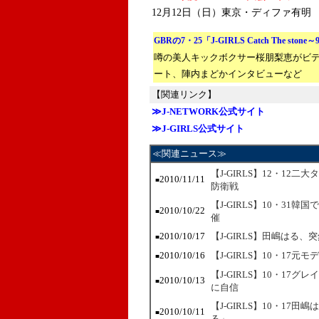
12月12日（日）東京・ディファ有明
GBRの7・25「J-GIRLS Catch The ston
噂の美人キックボクサー桜朋梨恵がビ
ート、陣内まどかインタビューなど
【関連リンク】
≫J-NETWORK公式サイト
≫J-GIRLS公式サイト
≪関連ニュース≫
【J-GIRLS】12・12二大
2010/11/11
■
防衛戦
【J-GIRLS】10・31
2010/10/22
■
催
2010/10/17
【J-GIRLS】田嶋はる
■
2010/10/16
【J-GIRLS】10・1
■
【J-GIRLS】10・1
2010/10/13
■
に自信
【J-GIRLS】10・1
2010/10/11
■
る」