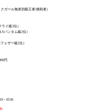
スマックガール無差別級王者/挑戦者）
ニフライ級3位）
RLSバンタム級2位）
LSフェザー級2位）
000円
9－0536
ル