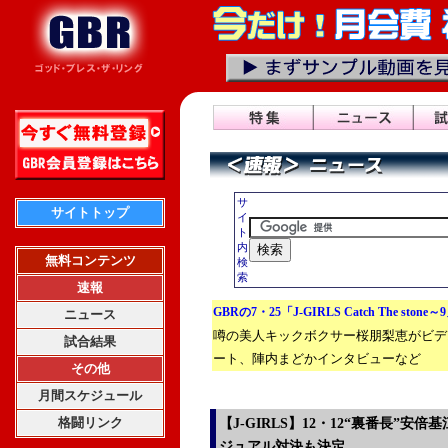
サ
サイトトップ
イ
ト
内
無料コンテンツ
検
索
速報
GBRの7・25「J-GIRLS Catch The stone
ニュース
噂の美人キックボクサー桜朋梨恵がビデ
試合結果
ート、陣内まどかインタビューなど
その他
月間スケジュール
格闘リンク
【J-GIRLS】12・12“裏番長”安倍
ジュアル対決も決定