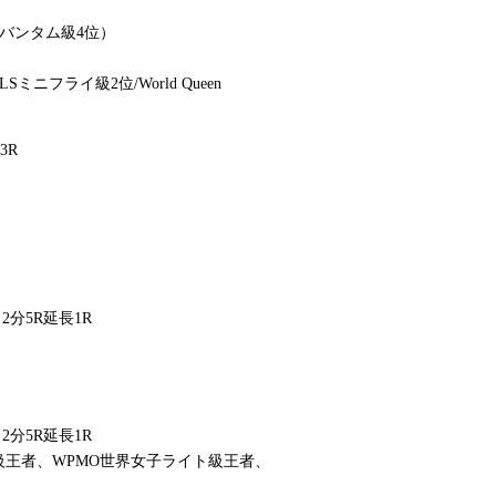
RLSバンタム級4位）
ミニフライ級2位/World Queen
3R
2分5R延長1R
2分5R延長1R
イト級王者、WPMO世界女子ライト級王者、