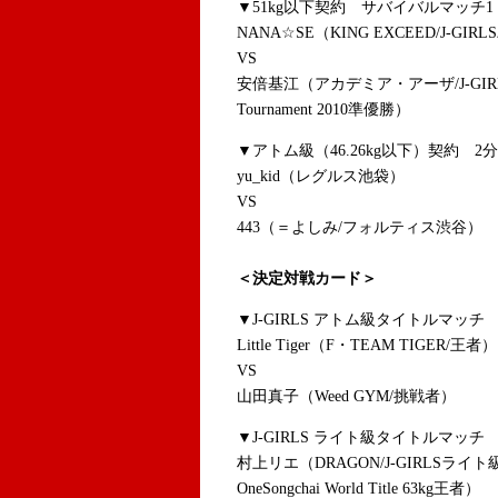
▼51kg以下契約 サバイバルマッチ1
NANA☆SE（KING EXCEED/J-GI
VS
安倍基江（アカデミア・アーザ/J-GIRLS
Tournament 2010準優勝）
▼アトム級（46.26kg以下）契約 2分
yu_kid（レグルス池袋）
VS
443（＝よしみ/フォルティス渋谷）
＜決定対戦カード＞
▼J-GIRLS アトム級タイトルマッチ 
Little Tiger（F・TEAM TIGER/王者）
VS
山田真子（Weed GYM/挑戦者）
▼J-GIRLS ライト級タイトルマッチ 
村上リエ（DRAGON/J-GIRLSラ
OneSongchai World Title 63kg王者）