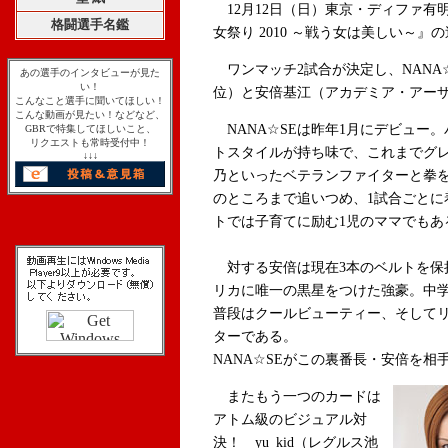
12月12日（日）東京・ディファ有明にて
格闘選手名鑑
女祭り 2010 ～戦う女は美しい～
ワンマッチ2試合が決定し、NANA☆SE（
あの選手のインタビューが見た
い！
位）と安倍基江（アカデミア・アーザ/J
こんなこと選手に聞いてほしい！
こんな動画が見たい！などなど、
NANA☆SEは昨年1月にデビュー
GBRで特集してほしいこと、
リクエストも常時受付中！
トスタイルが持ち味で、これまでグ
↓↓↓
乃といったベテランファイターと拳
のところまで追いつめ、1試合ごとに
トでは子育てに励む1児のママでもあ
対する安倍は現在3本のベルトを保持す
リカに唯一の黒星をつけた強豪。中学
普段はクールビューティー、そして
ターである。
NANA☆SEがこの裏番長・安倍を
またもう一つのカードは
アトム級のビジュアル対
決！ yu_kid（レグルス池