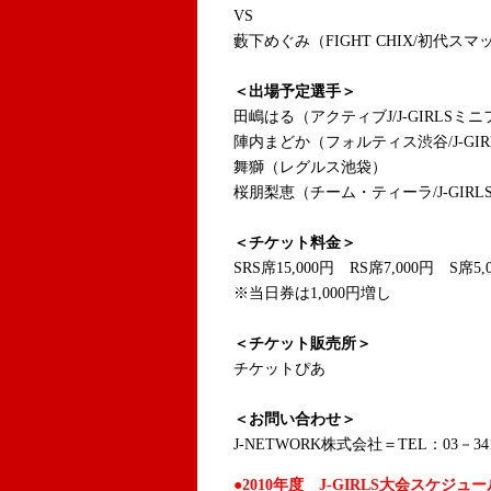
VS
藪下めぐみ（FIGHT CHIX/初代
＜出場予定選手＞
田嶋はる（アクティブJ/J-GIRLSミ
陣内まどか（フォルティス渋谷/J-GI
舞獅（レグルス池袋）
桜朋梨恵（チーム・ティーラ/J-GIR
＜チケット料金＞
SRS席15,000円 RS席7,000円 S席5,
※当日券は1,000円増し
＜チケット販売所＞
チケットぴあ
＜お問い合わせ＞
J-NETWORK株式会社＝TEL：03－341
●2010年度 J-GIRLS大会スケジュー