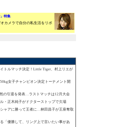
e～9」特集
デオカメラで自分の私生活をリポ
タイトルマッチ決定！Little Tiger、村上リエが
韓国で50kg女子チャンピオン決定トーナメント開
、突然の引退を発表…ラストマッチは12月大会
7元モデル・正木純子がドクターストップで欠場
7グレイシャアに勝って王者に…林田昌子が王座奪取
7田嶋はる「優勝して、リング上で言いたい事があ