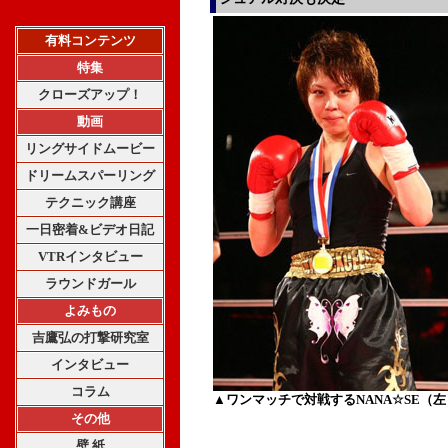
有料コンテンツ
特集
クローズアップ！
動画
リングサイドムービー
ドリームスパーリング
テクニック講座
一日密着&ビデオ日記
VTRインタビュー
ラウンドガール
よみもの
吉鷹弘の打撃研究室
インタビュー
コラム
▲ワンマッチで対戦するNANA☆SE（
その他
壁 紙