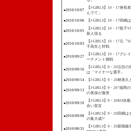
【J-GIRLS】10・17身
2010/10/07
■
んでて」
2010/10/06
【J-GIRLS】10・1
■
【J-GIRLS】10・1
2010/10/05
■
新人現る
【J-GIRLS】10・17元
2010/10/03
■
子高生と対戦
【J-GIRLS】10・17
2010/09/27
■
ーナメント挑戦
【J-GIRLS】9・20注目の
2010/09/16
■
は「マイナーな選手」
2010/09/14
【J-GIRLS】9・20
■
【J-GIRLS】9・20
2010/09/13
■
の美保が激突
【J-GIRLS】9・20
2010/09/10
■
合い宣言
【J-GIRLS】9・20
2010/09/08
■
の集大成!?
【J-GIRLS】9・20
2010/08/31
■