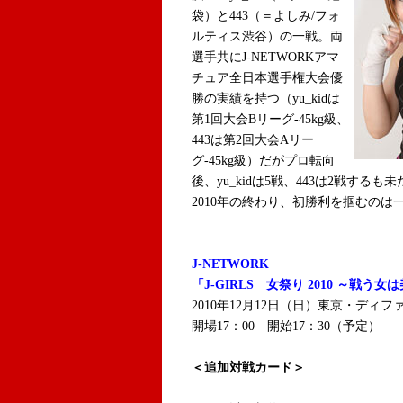
袋）と443（＝よしみ/フォ
ルティス渋谷）の一戦。両
選手共にJ-NETWORKアマ
チュア全日本選手権大会優
勝の実績を持つ（yu_kidは
第1回大会Bリーグ-45kg級、
443は第2回大会Aリー
グ-45kg級）だがプロ転向
後、yu_kidは5戦、443は2戦する
2010年の終わり、初勝利を掴むのは
J-NETWORK
「J-GIRLS 女祭り 2010 ～戦う
2010年12月12日（日）東京・ディフ
開場17：00 開始17：30（予定）
＜追加対戦カード＞