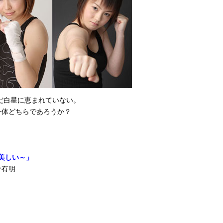
も未だ白星に恵まれていない。
一体どちらであろうか？
女は美しい～」
ァ有明