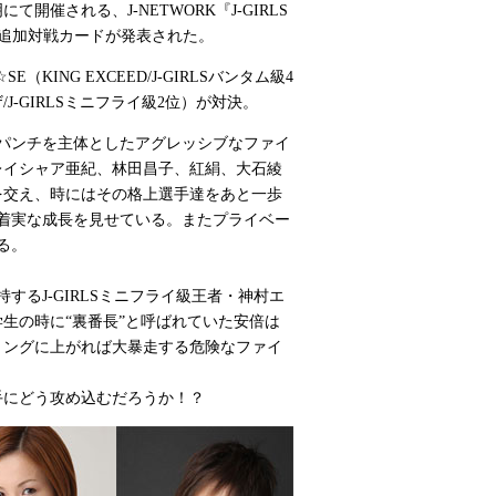
開催される、J-NETWORK『J-GIRLS
』の追加対戦カードが発表された。
KING EXCEED/J-GIRLSバンタム級4
-GIRLSミニフライ級2位）が対決。
。パンチを主体としたアグレッシブなファイ
レイシャア亜紀、林田昌子、紅絹、大石綾
を交え、時にはその格上選手達をあと一歩
着実な成長を見せている。またプライベー
る。
るJ-GIRLSミニフライ級王者・神村エ
生の時に“裏番長”と呼ばれていた安倍は
リングに上がれば大暴走する危険なファイ
相手にどう攻め込むだろうか！？