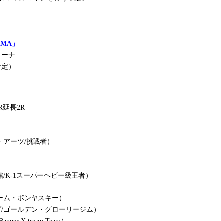
HAMA」
リーナ
予定）
R延長2R
・アーツ/挑戦者）
/K-1スーパーヘビー級王者）
）
ーム・ボンヤスキー）
/ゴールデン・グローリージム）
r X tream Team）