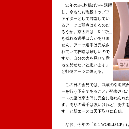
93年のK-1旗揚げから活躍
し、今もなお現役トップフ
ァイターとして君臨してい
るアーツに弱点はあるのだ
ろうか。京太郎は「K-1で生
き残れる選手は
穴がありま
せん。アーツ選手は完成さ
れていて攻略は難しいので
すが、自分の力を見せて意
地を見せたいと思います」
と打倒アーツに燃える。
この日の会見では、武蔵の引退試合
ーを行う予定であることが発表され
ースの座は京太郎に完全に委ねられ
す。周りの選手は強いけれど、努力
す」と新エースは天下取りに自信。
なお、今年の「
K-1 WORLD GP
」