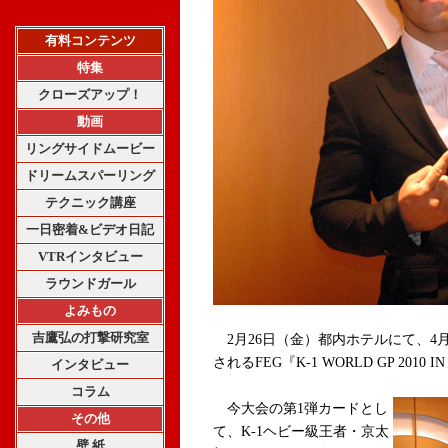
有料コンテンツ
特集
クローズアップ！
動画
リングサイドムービー
ドリームスパーリング
テクニック講座
一日密着&ビデオ日記
VTRインタビュー
ラウンドガール
よみもの
吉鷹弘の打撃研究室
2月26日（金）都内ホテルにて、4
されるFEG『K-1 WORLD GP 201
インタビュー
コラム
今大会の第1弾カードとし
その他
て、K-1ヘビー級王者・京太
壁 紙