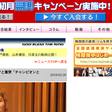
特集
戸康裕、山本優弥、日菜太の動画公開！
≫ニュースTOPへ戻る
ーツと激突「チャンピオンと
2010/02/26