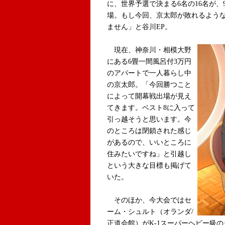
に、世界予選で決まる6名の16名が、
場。もし今回、京太郎が敗れるよう
ません」と谷川EP。
現在、神奈川・相模大野
にある6畳一間風呂付3万円
のアパートで一人暮らし中
の京太郎。「今回勝つこと
によって開幕戦出場が見え
てきます。ベスト8に入って
引っ越そうと思います。今
のところは閉鎖された感じ
があるので、いいところに
住みたいですね」と引越し
という大きな目標も掲げて
いた。
そのほか、今大会ではセ
ーム・シュルト（オランダ/
正道会館）がK-1スーパーヘビー級