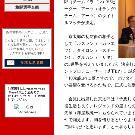
郎（チームドラゴン）VSピ
格闘選手名鑑
ーター・アーツ（オランダ/
チーム・アーツ）のタイト
ルマッチが決定。
あの選手のインタビューが見た
京太郎の初防衛の相手と
い！
こんなこと選手に聞いてほしい！
して「ルスラン（・カラエ
こんな動画が見たい！などなど、
GBRで特集してほしいこと、
フ）、タイロン（・スポー
リクエストも常時受付中！
ン）、グルカン（・サキ）
↓↓↓
の3選手を考えていましたが、決定打
ントプロデューサー（以下EP）。試合時
「100kg以内に落とすので、ぜひ
い要望を受けるかたちで、正式に決
会見に出席した京太郎は「予想して
役生活も長く、レジェンドの選手な
先輩（澤屋敷純一）もやられていま
件で闘えます。胸を借りるというよ
で闘いたいと思います」と王者らし