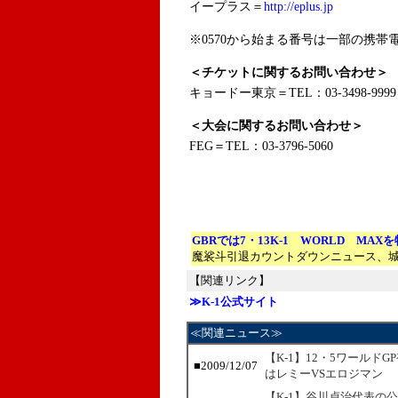
イープラス＝
http://eplus.jp
※0570から始まる番号は一部の携帯電
＜チケットに関するお問い合わせ＞
キョードー東京＝TEL：03-3498-9999
＜大会に関するお問い合わせ＞
FEG＝TEL：03-3796-5060
GBRでは7・13K-1 WORLD MAX
魔裟斗引退カウントダウンニュース、
【関連リンク】
≫K-1公式サイト
≪関連ニュース≫
【K-1】12・5ワールド
■2009/12/07
はレミーVSエロジマン
【K-1】谷川貞治代表の