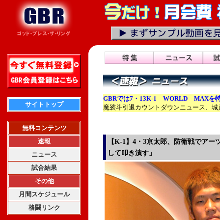
GBRでは7・13K-1 WORLD MAXを
サイトトップ
魔裟斗引退カウントダウンニュース、城
無料コンテンツ
速報
【K-1】4・3京太郎、防衛戦でア
して叩き潰す」
ニュース
試合結果
その他
月間スケジュール
格闘リンク