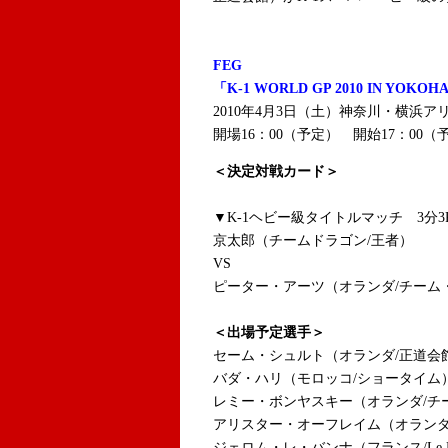
FEG
「K-1 WORLD GP 2010 IN YOKO
2010年
4月3日（土）
神奈川・横浜ア
開場16：00（予定） 開始17：00（
＜決定対戦カード＞
▼K-1ヘビー級タイトルマッチ 3分3
京太郎（チームドラゴン/王者）
VS
ピーター・アーツ（オランダ/チーム
＜出場予定選手＞
セーム・シュルト（オランダ/正道会館
バダ・ハリ（モロッコ/ショータイム
レミー・ボンヤスキー（オランダ/チ
アリスター・オーフレイム（オランダ
ジェロム・レ・バンナ（フランス/Le Banne