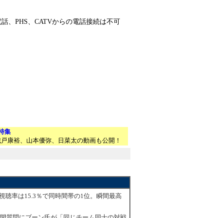
話、PHS、CATVからの電話接続は不可
を特集
城戸康裕、山本優弥、日菜太の動画も公開！
GP視聴率は15.3％で同時間帯の1位。瞬間最高
公開質問にブーン氏が「同じチーム同士の対戦