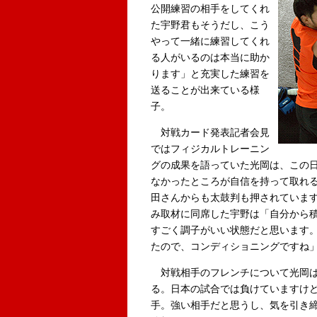
公開練習の相手をしてくれ
た宇野君もそうだし、こう
やって一緒に練習してくれ
る人がいるのは本当に助か
ります」と充実した練習を
送ることが出来ている様
子。
対戦カード発表記者会見
ではフィジカルトレーニン
グの成果を語っていた光岡は、この
なかったところが自信を持って取れ
田さんからも太鼓判も押されていま
み取材に同席した宇野は「自分から
すごく調子がいい状態だと思います
たので、コンディショニングですね
対戦相手のフレンチについて光岡は
る。日本の試合では負けていますけど
手。強い相手だと思うし、気を引き