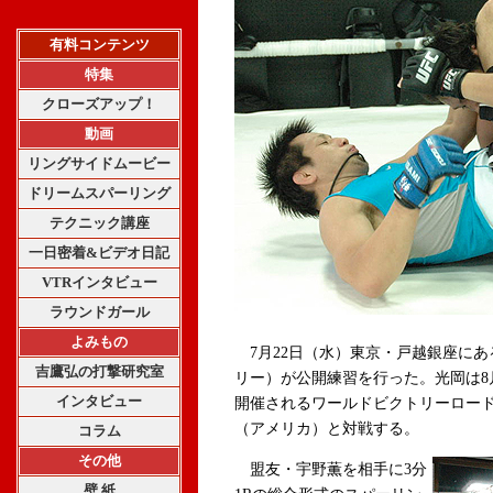
有料コンテンツ
特集
クローズアップ！
動画
リングサイドムービー
ドリームスパーリング
テクニック講座
一日密着&ビデオ日記
VTRインタビュー
ラウンドガール
よみもの
7月22日（水）東京・戸越銀座にあるJ-RO
吉鷹弘の打撃研究室
リー）が公開練習を行った。光岡は8
インタビュー
開催されるワールドビクトリーロー
（アメリカ）と対戦する。
コラム
その他
盟友・宇野薫を相手に3分
壁 紙