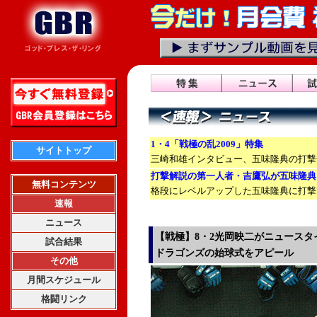
1・4「戦極の乱2009」特集
サイトトップ
三崎和雄インタビュー、五味隆典の打撃
打撃解説の第一人者・吉鷹弘が五味隆典
無料コンテンツ
格段にレベルアップした五味隆典に打撃
速報
ニュース
【戦極】8・2光岡映二がニュース
試合結果
ドラゴンズの始球式をアピール
その他
月間スケジュール
格闘リンク