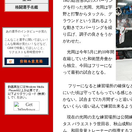
1Rの総合形式のスパーリン
格闘選手名鑑
グを行った光岡。光岡は宇
野と打撃からタックル、グ
ラウンドという流れるよう
な動きでスパーリングを繰
あの選手のインタビューが見た
り広げ、調子の良さをうか
い！
こんなこと選手に聞いてほしい！
がわせた。
こんな動画が見たい！などなど、
GBRで特集してほしいこと、
光岡は今年5月に約10年間
リクエストも常時受付中！
↓↓↓
在籍していた和術慧舟會か
ら独立、今回はフリーにな
って最初の試合となる。
フリーになると練習場所の確保など
にいた頃は守ってもらっている感じ
かない。試合まで2カ月間ずっと追い
ないくらい追い込んで練習出来るよ
現在の光岡の主な練習場所は公開練習を行った
タス パラエストラ世田谷、秋山成勲
ム、和田良覚トレーナーの指導する