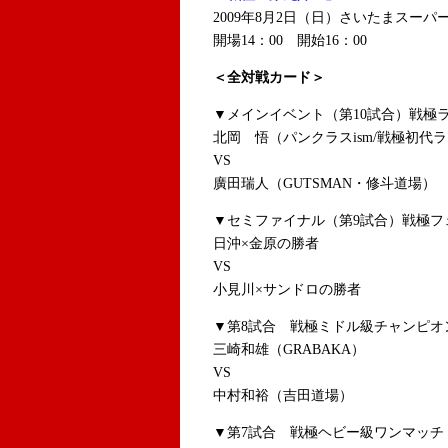
2009年8月2日（日）さいたまスーパ
開場14：00 開始16：00
＜全対戦カード＞
▼メインイベント（第10試合）戦極
北岡 悟（パンクラスism/戦極初代
VS
廣田瑞人（GUTSMAN・修斗道場）
▼セミファイナル（第9試合）戦極フェ
日沖×金原の勝者
VS
小見川×サンドロの勝者
▼第8試合 戦極ミドル級チャンピオ
三崎和雄（GRABAKA）
VS
中村和裕（吉田道場）
▼第7試合 戦極ヘビー級ワンマッチ 