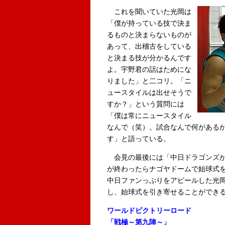
これを聞いていた光岡は
「僕が持っている技で決ま
るものと決まらないものが
あって、出稽古をしている
と決まる技が分かるんです
よ。宇野君の話はためにな
りました」と二コリ。「ニ
ュースタイルは出せそうで
すか？」という質問には
「僕は常にニュースタイル
なんで（笑）。試合なんで何がある
す」と語っている。
会見の最後には「中日ドラゴンズが
が終わったらナゴヤドームで始球式
中日ファンっぷりをアピールした光
し、始球式を引き寄せることができ
ワールドビクトリーロード
「戦極～第九陣～」